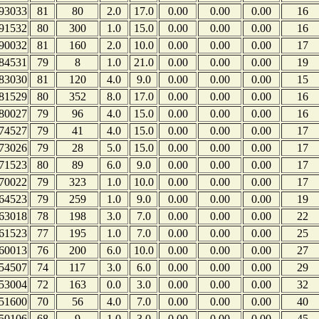
93033
81
80
2.0
17.0
0.00
0.00
0.00
16
91532
80
300
1.0
15.0
0.00
0.00
0.00
16
90032
81
160
2.0
10.0
0.00
0.00
0.00
17
84531
79
8
1.0
21.0
0.00
0.00
0.00
19
83030
81
120
4.0
9.0
0.00
0.00
0.00
15
81529
80
352
8.0
17.0
0.00
0.00
0.00
16
80027
79
96
4.0
15.0
0.00
0.00
0.00
16
74527
79
41
4.0
15.0
0.00
0.00
0.00
17
73026
79
28
5.0
15.0
0.00
0.00
0.00
17
71523
80
89
6.0
9.0
0.00
0.00
0.00
17
70022
79
323
1.0
10.0
0.00
0.00
0.00
17
64523
79
259
1.0
9.0
0.00
0.00
0.00
19
63018
78
198
3.0
7.0
0.00
0.00
0.00
22
61523
77
195
1.0
7.0
0.00
0.00
0.00
25
60013
76
200
6.0
10.0
0.00
0.00
0.00
27
54507
74
117
3.0
6.0
0.00
0.00
0.00
29
53004
72
163
0.0
3.0
0.00
0.00
0.00
32
51600
70
56
4.0
7.0
0.00
0.00
0.00
40
50106
68
9
1.0
3.0
0.00
0.00
0.00
45