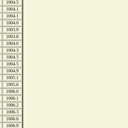
1004.5
1004.1
1004.1
1004.0
1003.9
1003.8
1004.0
1004.3
1004.5
1004.5
1004.9
1005.1
1005.6
1006.0
1006.1
1006.2
1006.3
1006.6
1006.9