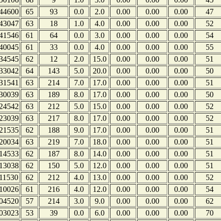
44600
65
93
0.0
2.0
0.00
0.00
0.00
47
43047
63
18
1.0
4.0
0.00
0.00
0.00
52
41546
61
64
0.0
3.0
0.00
0.00
0.00
54
40045
61
33
0.0
4.0
0.00
0.00
0.00
55
34545
62
12
2.0
15.0
0.00
0.00
0.00
51
33042
64
143
5.0
20.0
0.00
0.00
0.00
50
31541
63
214
7.0
17.0
0.00
0.00
0.00
51
30039
63
189
8.0
17.0
0.00
0.00
0.00
50
24542
63
212
5.0
15.0
0.00
0.00
0.00
52
23039
63
217
8.0
17.0
0.00
0.00
0.00
52
21535
62
188
9.0
17.0
0.00
0.00
0.00
51
20034
63
219
7.0
18.0
0.00
0.00
0.00
51
14533
62
187
8.0
14.0
0.00
0.00
0.00
51
13038
62
150
5.0
12.0
0.00
0.00
0.00
51
11530
62
212
4.0
13.0
0.00
0.00
0.00
52
10026
61
216
4.0
12.0
0.00
0.00
0.00
54
04520
57
214
3.0
9.0
0.00
0.00
0.00
62
03023
53
39
0.0
6.0
0.00
0.00
0.00
70