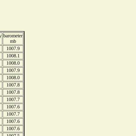
y
barometer
mb
1007.9
1008.1
1008.0
1007.9
1008.0
1007.8
1007.8
1007.7
1007.6
1007.7
1007.6
1007.6
1007.5