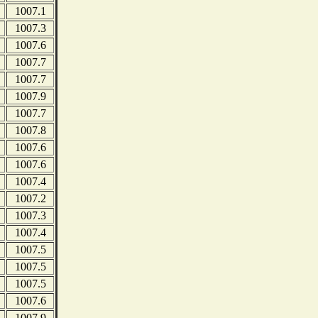
1007.1
1007.3
1007.6
1007.7
1007.7
1007.9
1007.7
1007.8
1007.6
1007.6
1007.4
1007.2
1007.3
1007.4
1007.5
1007.5
1007.5
1007.6
1007.9