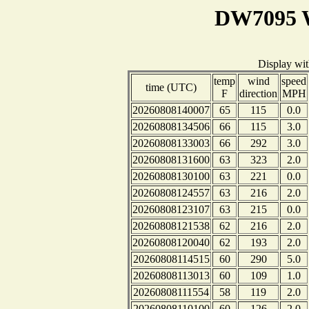
DW7095 W
Display wi
temp
wind
speed
time (UTC)
F
direction
MPH
20260808140007
65
115
0.0
20260808134506
66
115
3.0
20260808133003
66
292
3.0
20260808131600
63
323
2.0
20260808130100
63
221
0.0
20260808124557
63
216
2.0
20260808123107
63
215
0.0
20260808121538
62
216
2.0
20260808120040
62
193
2.0
20260808114515
60
290
5.0
20260808113013
60
109
1.0
20260808111554
58
119
2.0
20260808110100
60
126
2.0