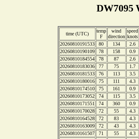
DW7095 W
temp
wind
speed
time (UTC)
F
direction
knots
20260810191533
80
134
2.6
20260810190109
78
158
0.9
20260810184554
78
87
2.6
20260810183036
77
75
1.7
20260810181533
76
113
3.5
20260810180016
75
111
4.3
20260810174510
75
161
0.9
20260810173052
74
115
3.5
20260810171551
74
360
0.9
20260810170028
72
55
4.3
20260810164528
72
83
4.3
20260810163009
72
43
4.3
20260810161507
71
55
4.3