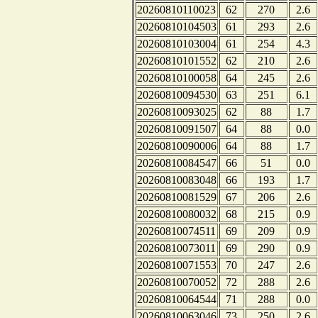
20260810110023
62
270
2.6
20260810104503
61
293
2.6
20260810103004
61
254
4.3
20260810101552
62
210
2.6
20260810100058
64
245
2.6
20260810094530
63
251
6.1
20260810093025
62
88
1.7
20260810091507
64
88
0.0
20260810090006
64
88
1.7
20260810084547
66
51
0.0
20260810083048
66
193
1.7
20260810081529
67
206
2.6
20260810080032
68
215
0.9
20260810074511
69
209
0.9
20260810073011
69
290
0.9
20260810071553
70
247
2.6
20260810070052
72
288
2.6
20260810064544
71
288
0.0
20260810063046
73
250
2.6