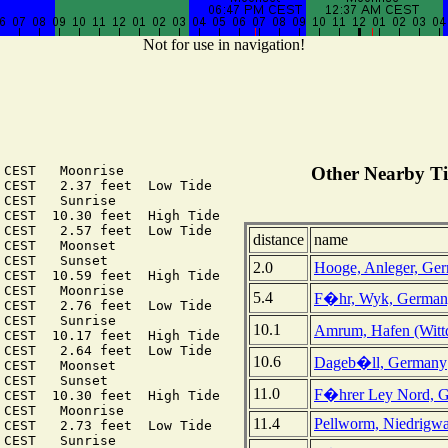
Not for use in navigation!
CEST   Moonrise

Other Nearby Ti
 CEST   2.37 feet  Low Tide

CEST   Sunrise

 CEST  10.30 feet  High Tide

 CEST   2.57 feet  Low Tide

distance
name
CEST   Moonset

CEST   Sunset

2.0
Hooge, Anleger, Ge
 CEST  10.59 feet  High Tide

CEST   Moonrise

5.4
F�hr, Wyk, Germa
 CEST   2.76 feet  Low Tide

CEST   Sunrise

10.1
Amrum, Hafen (Wit
 CEST  10.17 feet  High Tide

 CEST   2.64 feet  Low Tide

10.6
Dageb�ll, Germany
CEST   Moonset

CEST   Sunset

11.0
F�hrer Ley Nord, 
 CEST  10.30 feet  High Tide

CEST   Moonrise

11.4
Pellworm, Niedrigwa
 CEST   2.73 feet  Low Tide

CEST   Sunrise
