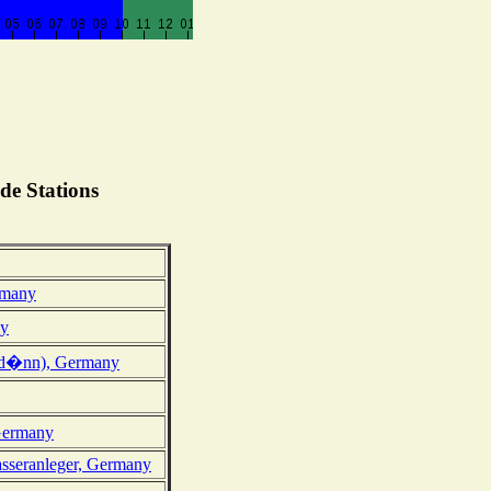
de Stations
rmany
ny
td�nn), Germany
Germany
sseranleger, Germany