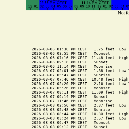
Not fo
2026-08-06 01:30 PM CEST   1.75 feet  Low T
2026-08-06 03:55 PM CEST   Moonset

2026-08-06 07:16 PM CEST  11.48 feet  High 
2026-08-06 09:16 PM CEST   Sunset

2026-08-06 11:14 PM CEST   Moonrise

2026-08-07 02:01 AM CEST   1.88 feet  Low T
2026-08-07 05:47 AM CEST   Sunrise

2026-08-07 07:46 AM CEST  10.48 feet  High 
2026-08-07 02:20 PM CEST   2.16 feet  Low T
2026-08-07 05:26 PM CEST   Moonset

2026-08-07 08:11 PM CEST  11.09 feet  High 
2026-08-07 09:14 PM CEST   Sunset

2026-08-07 11:46 PM CEST   Moonrise

2026-08-08 02:56 AM CEST   2.37 feet  Low T
2026-08-08 05:48 AM CEST   Sunrise

2026-08-08 08:44 AM CEST  10.30 feet  High 
2026-08-08 03:24 PM CEST   2.57 feet  Low T
2026-08-08 06:47 PM CEST   Moonset

2026-08-08 09:12 PM CEST   Sunset
