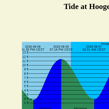
Tide at Hoog