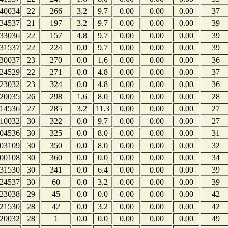
40034
22
266
3.2
9.7
0.00
0.00
0.00
37
34537
21
197
3.2
9.7
0.00
0.00
0.00
39
33036
22
157
4.8
9.7
0.00
0.00
0.00
39
31537
22
224
0.0
9.7
0.00
0.00
0.00
39
30037
23
270
0.0
1.6
0.00
0.00
0.00
36
24529
22
271
0.0
4.8
0.00
0.00
0.00
37
23032
23
324
0.0
4.8
0.00
0.00
0.00
36
20035
26
298
1.6
8.0
0.00
0.00
0.00
28
14536
27
285
3.2
11.3
0.00
0.00
0.00
27
10032
30
322
0.0
9.7
0.00
0.00
0.00
27
04536
30
325
0.0
8.0
0.00
0.00
0.00
31
03109
30
350
0.0
8.0
0.00
0.00
0.00
32
00108
30
360
0.0
0.0
0.00
0.00
0.00
34
31530
30
341
0.0
6.4
0.00
0.00
0.00
39
24537
30
60
0.0
3.2
0.00
0.00
0.00
39
23038
29
45
0.0
0.0
0.00
0.00
0.00
42
21530
28
42
0.0
3.2
0.00
0.00
0.00
42
20032
28
1
0.0
0.0
0.00
0.00
0.00
49