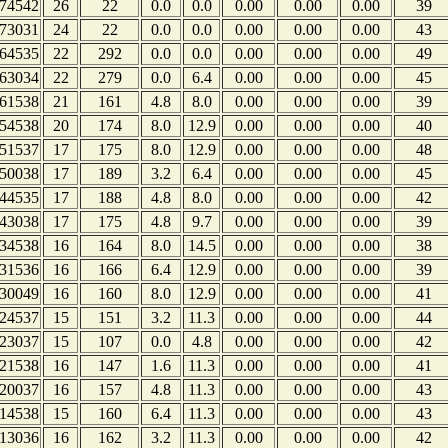
74542
26
22
0.0
0.0
0.00
0.00
0.00
39
73031
24
22
0.0
0.0
0.00
0.00
0.00
43
64535
22
292
0.0
0.0
0.00
0.00
0.00
49
63034
22
279
0.0
6.4
0.00
0.00
0.00
45
61538
21
161
4.8
8.0
0.00
0.00
0.00
39
54538
20
174
8.0
12.9
0.00
0.00
0.00
40
51537
17
175
8.0
12.9
0.00
0.00
0.00
48
50038
17
189
3.2
6.4
0.00
0.00
0.00
45
44535
17
188
4.8
8.0
0.00
0.00
0.00
42
43038
17
175
4.8
9.7
0.00
0.00
0.00
39
34538
16
164
8.0
14.5
0.00
0.00
0.00
38
31536
16
166
6.4
12.9
0.00
0.00
0.00
39
30049
16
160
8.0
12.9
0.00
0.00
0.00
41
24537
15
151
3.2
11.3
0.00
0.00
0.00
44
23037
15
107
0.0
4.8
0.00
0.00
0.00
42
21538
16
147
1.6
11.3
0.00
0.00
0.00
41
20037
16
157
4.8
11.3
0.00
0.00
0.00
43
14538
15
160
6.4
11.3
0.00
0.00
0.00
43
13036
16
162
3.2
11.3
0.00
0.00
0.00
42