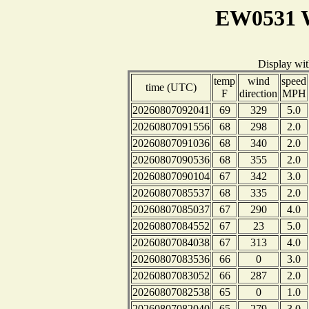
EW0531 W
Display wi
temp
wind
speed
time (UTC)
F
direction
MPH
20260807092041
69
329
5.0
20260807091556
68
298
2.0
20260807091036
68
340
2.0
20260807090536
68
355
2.0
20260807090104
67
342
3.0
20260807085537
68
335
2.0
20260807085037
67
290
4.0
20260807084552
67
23
5.0
20260807084038
67
313
4.0
20260807083536
66
0
3.0
20260807083052
66
287
2.0
20260807082538
65
0
1.0
20260807082040
65
279
3.0