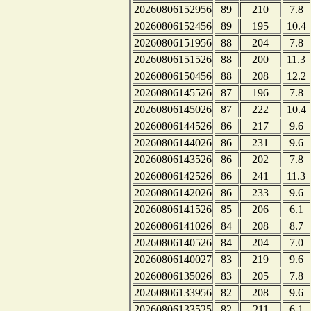
20260806152956
89
210
7.8
20260806152456
89
195
10.4
20260806151956
88
204
7.8
20260806151526
88
200
11.3
20260806150456
88
208
12.2
20260806145526
87
196
7.8
20260806145026
87
222
10.4
20260806144526
86
217
9.6
20260806144026
86
231
9.6
20260806143526
86
202
7.8
20260806142526
86
241
11.3
20260806142026
86
233
9.6
20260806141526
85
206
6.1
20260806141026
84
208
8.7
20260806140526
84
204
7.0
20260806140027
83
219
9.6
20260806135026
83
205
7.8
20260806133956
82
208
9.6
20260806133525
82
211
6.1