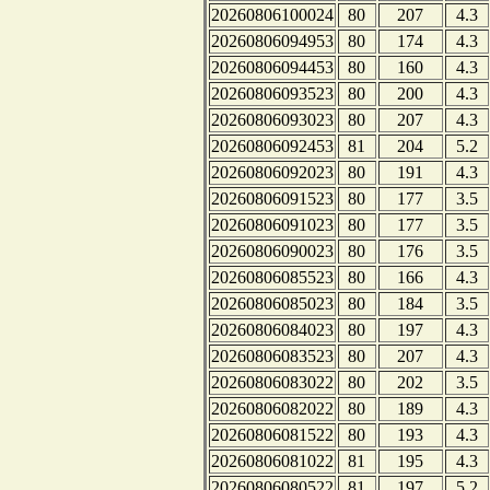
20260806100024
80
207
4.3
20260806094953
80
174
4.3
20260806094453
80
160
4.3
20260806093523
80
200
4.3
20260806093023
80
207
4.3
20260806092453
81
204
5.2
20260806092023
80
191
4.3
20260806091523
80
177
3.5
20260806091023
80
177
3.5
20260806090023
80
176
3.5
20260806085523
80
166
4.3
20260806085023
80
184
3.5
20260806084023
80
197
4.3
20260806083523
80
207
4.3
20260806083022
80
202
3.5
20260806082022
80
189
4.3
20260806081522
80
193
4.3
20260806081022
81
195
4.3
20260806080522
81
197
5.2