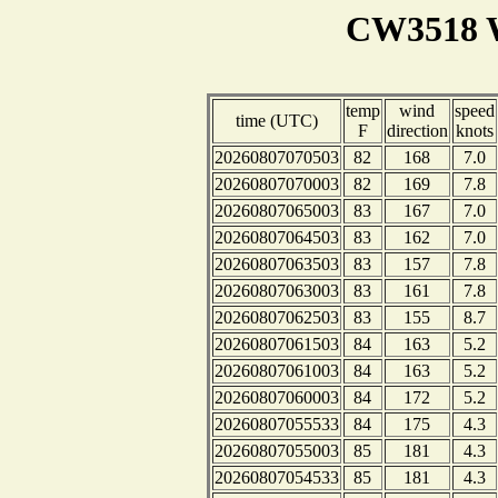
CW3518 W
temp
wind
speed
time (UTC)
F
direction
knots
20260807070503
82
168
7.0
20260807070003
82
169
7.8
20260807065003
83
167
7.0
20260807064503
83
162
7.0
20260807063503
83
157
7.8
20260807063003
83
161
7.8
20260807062503
83
155
8.7
20260807061503
84
163
5.2
20260807061003
84
163
5.2
20260807060003
84
172
5.2
20260807055533
84
175
4.3
20260807055003
85
181
4.3
20260807054533
85
181
4.3