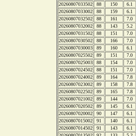
20260807033502
88
150
6.1
20260807033002
88
159
6.1
20260807032502
88
161
7.0
20260807032002
88
143
5.2
20260807031502
88
151
7.0
20260807030502
88
166
7.0
20260807030003
89
160
6.1
20260807025502
89
151
7.0
20260807025003
88
154
7.0
20260807024502
88
151
7.0
20260807024002
89
164
7.8
20260807023002
89
158
7.8
20260807022502
89
165
7.8
20260807021002
89
144
7.0
20260807020502
89
145
6.1
20260807020002
90
147
6.1
20260807015002
91
140
6.1
20260807014502
91
143
6.1
20260807013502
92
133
5.2