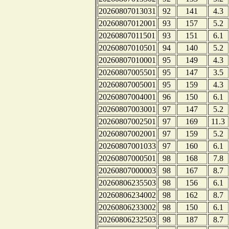
20260807013031
92
141
4.3
20260807012001
93
157
5.2
20260807011501
93
151
6.1
20260807010501
94
140
5.2
20260807010001
95
149
4.3
20260807005501
95
147
3.5
20260807005001
95
159
4.3
20260807004001
96
150
6.1
20260807003001
97
147
5.2
20260807002501
97
169
11.3
20260807002001
97
159
5.2
20260807001033
97
160
6.1
20260807000501
98
168
7.8
20260807000003
98
167
8.7
20260806235503
98
156
6.1
20260806234002
98
162
8.7
20260806233002
98
150
6.1
20260806232503
98
187
8.7