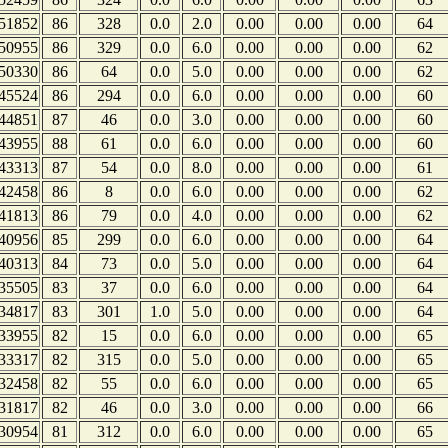
51852
86
328
0.0
2.0
0.00
0.00
0.00
64
50955
86
329
0.0
6.0
0.00
0.00
0.00
62
50330
86
64
0.0
5.0
0.00
0.00
0.00
62
45524
86
294
0.0
6.0
0.00
0.00
0.00
60
44851
87
46
0.0
3.0
0.00
0.00
0.00
60
43955
88
61
0.0
6.0
0.00
0.00
0.00
60
43313
87
54
0.0
8.0
0.00
0.00
0.00
61
42458
86
8
0.0
6.0
0.00
0.00
0.00
62
41813
86
79
0.0
4.0
0.00
0.00
0.00
62
40956
85
299
0.0
6.0
0.00
0.00
0.00
64
40313
84
73
0.0
5.0
0.00
0.00
0.00
64
35505
83
37
0.0
6.0
0.00
0.00
0.00
64
34817
83
301
1.0
5.0
0.00
0.00
0.00
64
33955
82
15
0.0
6.0
0.00
0.00
0.00
65
33317
82
315
0.0
5.0
0.00
0.00
0.00
65
32458
82
55
0.0
6.0
0.00
0.00
0.00
65
31817
82
46
0.0
3.0
0.00
0.00
0.00
66
30954
81
312
0.0
6.0
0.00
0.00
0.00
65