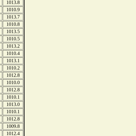
1013.8
1010.9
1013.7
1010.8
1013.5
1010.5
1013.2
1010.4
1013.1
1010.2
1012.8
1010.0
1012.8
1010.1
1013.0
1010.1
1012.8
1009.8
1012.4