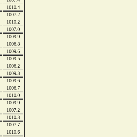
1010.4
1007.2
1010.2
1007.0
1009.9
1006.8
1009.6
1009.5
1006.2
1009.3
1009.6
1006.7
1010.0
1009.9
1007.2
1010.3
1007.7
1010.6