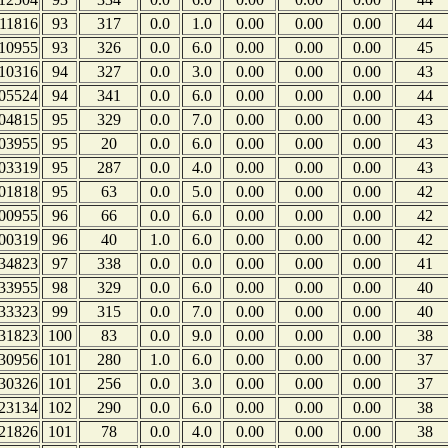
11816
93
317
0.0
1.0
0.00
0.00
0.00
44
10955
93
326
0.0
6.0
0.00
0.00
0.00
45
10316
94
327
0.0
3.0
0.00
0.00
0.00
43
05524
94
341
0.0
6.0
0.00
0.00
0.00
44
04815
95
329
0.0
7.0
0.00
0.00
0.00
43
03955
95
20
0.0
6.0
0.00
0.00
0.00
43
03319
95
287
0.0
4.0
0.00
0.00
0.00
43
01818
95
63
0.0
5.0
0.00
0.00
0.00
42
00955
96
66
0.0
6.0
0.00
0.00
0.00
42
00319
96
40
1.0
6.0
0.00
0.00
0.00
42
34823
97
338
0.0
0.0
0.00
0.00
0.00
41
33955
98
329
0.0
6.0
0.00
0.00
0.00
40
33323
99
315
0.0
7.0
0.00
0.00
0.00
40
31823
100
83
0.0
9.0
0.00
0.00
0.00
38
30956
101
280
1.0
6.0
0.00
0.00
0.00
37
30326
101
256
0.0
3.0
0.00
0.00
0.00
37
23134
102
290
0.0
6.0
0.00
0.00
0.00
38
21826
101
78
0.0
4.0
0.00
0.00
0.00
38