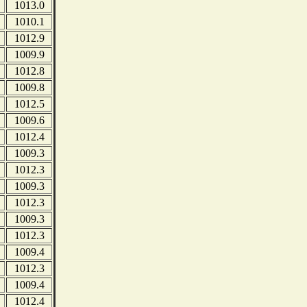
1013.0
1010.1
1012.9
1009.9
1012.8
1009.8
1012.5
1009.6
1012.4
1009.3
1012.3
1009.3
1012.3
1009.3
1012.3
1009.4
1012.3
1009.4
1012.4