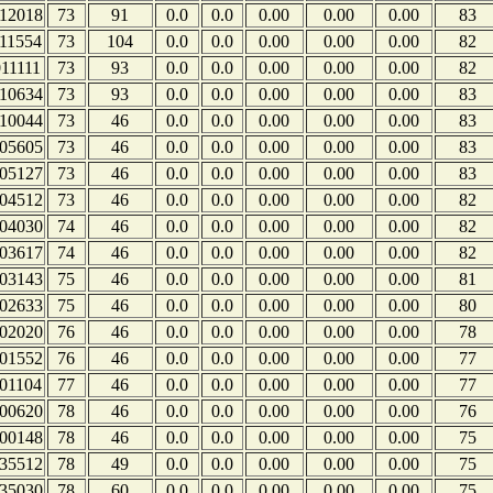
12018
73
91
0.0
0.0
0.00
0.00
0.00
83
11554
73
104
0.0
0.0
0.00
0.00
0.00
82
11111
73
93
0.0
0.0
0.00
0.00
0.00
82
10634
73
93
0.0
0.0
0.00
0.00
0.00
83
10044
73
46
0.0
0.0
0.00
0.00
0.00
83
05605
73
46
0.0
0.0
0.00
0.00
0.00
83
05127
73
46
0.0
0.0
0.00
0.00
0.00
83
04512
73
46
0.0
0.0
0.00
0.00
0.00
82
04030
74
46
0.0
0.0
0.00
0.00
0.00
82
03617
74
46
0.0
0.0
0.00
0.00
0.00
82
03143
75
46
0.0
0.0
0.00
0.00
0.00
81
02633
75
46
0.0
0.0
0.00
0.00
0.00
80
02020
76
46
0.0
0.0
0.00
0.00
0.00
78
01552
76
46
0.0
0.0
0.00
0.00
0.00
77
01104
77
46
0.0
0.0
0.00
0.00
0.00
77
00620
78
46
0.0
0.0
0.00
0.00
0.00
76
00148
78
46
0.0
0.0
0.00
0.00
0.00
75
35512
78
49
0.0
0.0
0.00
0.00
0.00
75
35030
78
60
0.0
0.0
0.00
0.00
0.00
75