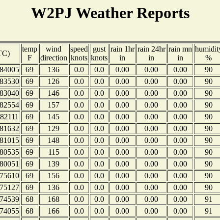
W2PJ Weather Reports
temp
wind
speed
gust
rain 1hr
rain 24hr
rain mn
humidit
TC)
F
direction
knots
knots
in
in
in
%
84005
69
136
0.0
0.0
0.00
0.00
0.00
90
83530
69
126
0.0
0.0
0.00
0.00
0.00
90
83040
69
146
0.0
0.0
0.00
0.00
0.00
90
82554
69
157
0.0
0.0
0.00
0.00
0.00
90
82111
69
145
0.0
0.0
0.00
0.00
0.00
90
81632
69
129
0.0
0.0
0.00
0.00
0.00
90
81015
69
148
0.0
0.0
0.00
0.00
0.00
90
80535
69
115
0.0
0.0
0.00
0.00
0.00
90
80051
69
139
0.0
0.0
0.00
0.00
0.00
90
75610
69
156
0.0
0.0
0.00
0.00
0.00
90
75127
69
136
0.0
0.0
0.00
0.00
0.00
90
74539
68
168
0.0
0.0
0.00
0.00
0.00
91
74055
68
166
0.0
0.0
0.00
0.00
0.00
91