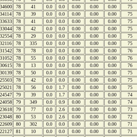
34600
78
41
0.0
0.0
0.00
0.00
0.00
75
34114
78
39
0.0
0.0
0.00
0.00
0.00
75
33633
78
41
0.0
0.0
0.00
0.00
0.00
75
33044
78
42
0.0
0.0
0.00
0.00
0.00
75
32554
78
29
0.0
0.0
0.00
0.00
0.00
75
32116
78
335
0.0
0.0
0.00
0.00
0.00
75
31542
78
78
0.0
0.0
0.00
0.00
0.00
76
31052
78
55
0.0
0.0
0.00
0.00
0.00
76
30615
78
13
0.0
0.0
0.00
0.00
0.00
76
30139
78
50
0.0
0.0
0.00
0.00
0.00
75
25503
78
42
0.0
0.0
0.00
0.00
0.00
75
25021
78
56
0.0
1.7
0.00
0.00
0.00
75
24547
79
39
0.0
1.7
0.00
0.00
0.00
74
24058
79
349
0.0
0.9
0.00
0.00
0.00
74
23618
79
77
0.0
2.6
0.00
0.00
0.00
73
23048
80
53
0.0
2.6
0.00
0.00
0.00
72
22609
80
302
0.0
0.0
0.00
0.00
0.00
71
22127
81
10
0.0
0.0
0.00
0.00
0.00
71