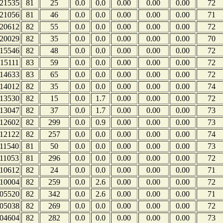
21535
81
25
0.0
0.0
0.00
0.00
0.00
72
21056
81
46
0.0
0.0
0.00
0.00
0.00
71
20612
82
55
0.0
0.0
0.00
0.00
0.00
72
20029
82
35
0.0
0.0
0.00
0.00
0.00
70
15546
82
48
0.0
0.0
0.00
0.00
0.00
72
15111
83
59
0.0
0.0
0.00
0.00
0.00
72
14633
83
65
0.0
0.0
0.00
0.00
0.00
72
14012
82
35
0.0
0.0
0.00
0.00
0.00
74
13530
82
15
0.0
1.7
0.00
0.00
0.00
72
13047
82
37
0.0
1.7
0.00
0.00
0.00
73
12602
82
299
0.0
0.9
0.00
0.00
0.00
73
12122
82
257
0.0
0.0
0.00
0.00
0.00
74
11540
81
50
0.0
0.0
0.00
0.00
0.00
73
11053
81
296
0.0
0.0
0.00
0.00
0.00
72
10612
82
24
0.0
0.0
0.00
0.00
0.00
71
10004
82
259
0.0
2.6
0.00
0.00
0.00
72
05520
82
342
0.0
2.6
0.00
0.00
0.00
71
05038
82
269
0.0
0.0
0.00
0.00
0.00
72
04604
82
282
0.0
0.0
0.00
0.00
0.00
73