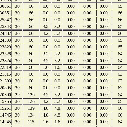
30851
30
66
0.0
0.0
0.00
0.00
0.00
65
30351
30
66
0.0
0.0
0.00
0.00
0.00
66
25847
30
66
0.0
0.0
0.00
0.00
0.00
66
25343
30
66
3.2
3.2
0.00
0.00
0.00
65
24837
30
66
3.2
3.2
0.00
0.00
0.00
66
24333
30
60
0.0
0.0
0.00
0.00
0.00
65
23829
30
60
0.0
0.0
0.00
0.00
0.00
65
23328
30
60
3.2
3.2
0.00
0.00
0.00
64
22824
30
60
3.2
3.2
0.00
0.00
0.00
64
22319
30
60
1.6
1.6
0.00
0.00
0.00
64
21815
30
60
0.0
0.0
0.00
0.00
0.00
63
21309
30
60
0.0
0.0
0.00
0.00
0.00
63
20805
30
60
0.0
0.0
0.00
0.00
0.00
63
20300
29
126
3.2
3.2
0.00
0.00
0.00
64
15755
30
126
3.2
3.2
0.00
0.00
0.00
65
15251
30
139
4.8
4.8
0.00
0.00
0.00
66
14745
30
134
4.8
4.8
0.00
0.00
0.00
66
14245
30
115
1.6
1.6
0.00
0.00
0.00
64