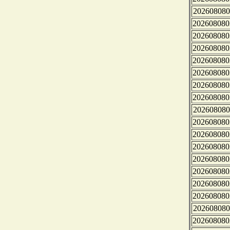
202608080
202608080
202608080
202608080
202608080
202608080
202608080
202608080
202608080
202608080
202608080
202608080
202608080
202608080
202608080
202608080
202608080
202608080