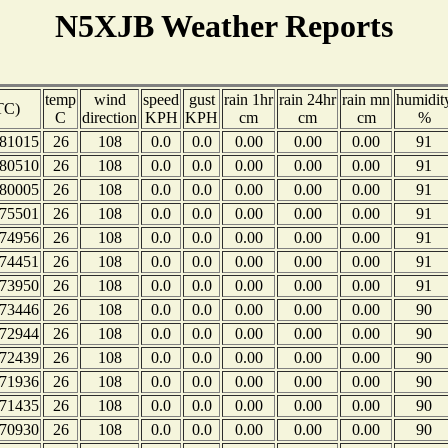
N5XJB Weather Reports
temp
wind
speed
gust
rain 1hr
rain 24hr
rain mn
humidit
TC)
C
direction
KPH
KPH
cm
cm
cm
%
81015
26
108
0.0
0.0
0.00
0.00
0.00
91
80510
26
108
0.0
0.0
0.00
0.00
0.00
91
80005
26
108
0.0
0.0
0.00
0.00
0.00
91
75501
26
108
0.0
0.0
0.00
0.00
0.00
91
74956
26
108
0.0
0.0
0.00
0.00
0.00
91
74451
26
108
0.0
0.0
0.00
0.00
0.00
91
73950
26
108
0.0
0.0
0.00
0.00
0.00
91
73446
26
108
0.0
0.0
0.00
0.00
0.00
90
72944
26
108
0.0
0.0
0.00
0.00
0.00
90
72439
26
108
0.0
0.0
0.00
0.00
0.00
90
71936
26
108
0.0
0.0
0.00
0.00
0.00
90
71435
26
108
0.0
0.0
0.00
0.00
0.00
90
70930
26
108
0.0
0.0
0.00
0.00
0.00
90