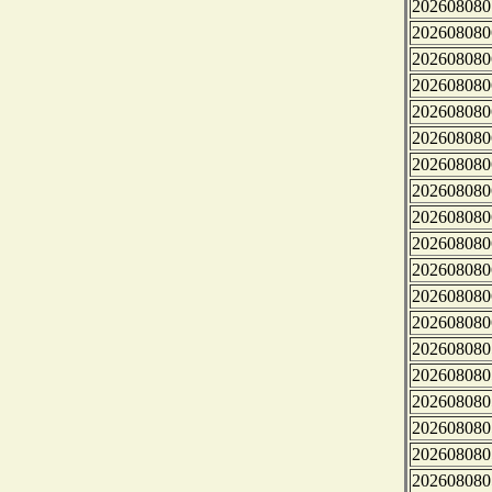
202608080
202608080
202608080
202608080
202608080
202608080
202608080
202608080
202608080
202608080
202608080
202608080
202608080
202608080
202608080
202608080
202608080
202608080
202608080