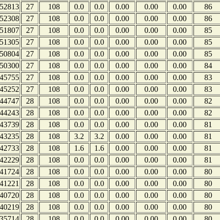
52813
27
108
0.0
0.0
0.00
0.00
0.00
86
52308
27
108
0.0
0.0
0.00
0.00
0.00
86
51807
27
108
0.0
0.0
0.00
0.00
0.00
85
51305
27
108
0.0
0.0
0.00
0.00
0.00
85
50804
27
108
0.0
0.0
0.00
0.00
0.00
85
50300
27
108
0.0
0.0
0.00
0.00
0.00
84
45755
27
108
0.0
0.0
0.00
0.00
0.00
83
45252
27
108
0.0
0.0
0.00
0.00
0.00
83
44747
28
108
0.0
0.0
0.00
0.00
0.00
82
44243
28
108
0.0
0.0
0.00
0.00
0.00
82
43739
28
108
0.0
0.0
0.00
0.00
0.00
81
43235
28
108
3.2
3.2
0.00
0.00
0.00
81
42733
28
108
1.6
1.6
0.00
0.00
0.00
81
42229
28
108
0.0
0.0
0.00
0.00
0.00
81
41724
28
108
0.0
0.0
0.00
0.00
0.00
80
41221
28
108
0.0
0.0
0.00
0.00
0.00
80
40720
28
108
0.0
0.0
0.00
0.00
0.00
80
40219
28
108
0.0
0.0
0.00
0.00
0.00
80
35714
28
108
0.0
0.0
0.00
0.00
0.00
80