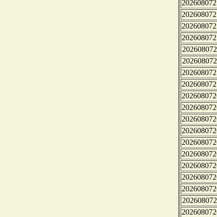
202608072
202608072
202608072
202608072
202608072
202608072
202608072
202608072
202608072
202608072
202608072
202608072
202608072
202608072
202608072
202608072
202608072
202608072
202608072