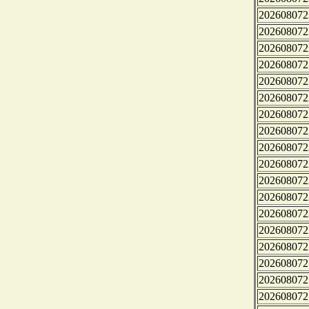
202608072
202608072
202608072
202608072
202608072
202608072
202608072
202608072
202608072
202608072
202608072
202608072
202608072
202608072
202608072
202608072
202608072
202608072