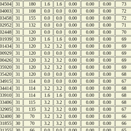
04504
31
180
1.6
1.6
0.00
0.00
0.00
73
04003
31
108
0.0
0.0
0.00
0.00
0.00
72
03458
31
155
0.0
0.0
0.00
0.00
0.00
72
02952
31
132
0.0
0.0
0.00
0.00
0.00
71
02448
31
120
0.0
0.0
0.00
0.00
0.00
70
01939
31
120
1.6
1.6
0.00
0.00
0.00
69
01434
31
120
3.2
3.2
0.00
0.00
0.00
69
00929
31
120
0.0
0.0
0.00
0.00
0.00
69
00426
31
120
3.2
3.2
0.00
0.00
0.00
69
35920
31
120
3.2
3.2
0.00
0.00
0.00
69
35420
31
120
0.0
0.0
0.00
0.00
0.00
68
34915
31
114
0.0
0.0
0.00
0.00
0.00
67
34414
31
114
3.2
3.2
0.00
0.00
0.00
68
33910
31
114
1.6
1.6
0.00
0.00
0.00
68
33406
31
115
3.2
3.2
0.00
0.00
0.00
68
32905
31
135
3.2
3.2
0.00
0.00
0.00
67
32400
30
70
3.2
3.2
0.00
0.00
0.00
66
31855
30
70
3.2
3.2
0.00
0.00
0.00
66
31355
30
66
0.0
0.0
0.00
0.00
0.00
65