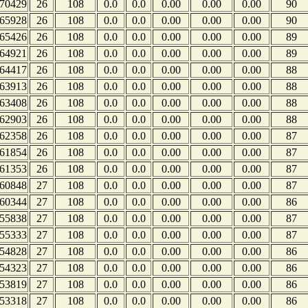
70429
26
108
0.0
0.0
0.00
0.00
0.00
90
65928
26
108
0.0
0.0
0.00
0.00
0.00
90
65426
26
108
0.0
0.0
0.00
0.00
0.00
89
64921
26
108
0.0
0.0
0.00
0.00
0.00
89
64417
26
108
0.0
0.0
0.00
0.00
0.00
88
63913
26
108
0.0
0.0
0.00
0.00
0.00
88
63408
26
108
0.0
0.0
0.00
0.00
0.00
88
62903
26
108
0.0
0.0
0.00
0.00
0.00
88
62358
26
108
0.0
0.0
0.00
0.00
0.00
87
61854
26
108
0.0
0.0
0.00
0.00
0.00
87
61353
26
108
0.0
0.0
0.00
0.00
0.00
87
60848
27
108
0.0
0.0
0.00
0.00
0.00
87
60344
27
108
0.0
0.0
0.00
0.00
0.00
86
55838
27
108
0.0
0.0
0.00
0.00
0.00
87
55333
27
108
0.0
0.0
0.00
0.00
0.00
87
54828
27
108
0.0
0.0
0.00
0.00
0.00
86
54323
27
108
0.0
0.0
0.00
0.00
0.00
86
53819
27
108
0.0
0.0
0.00
0.00
0.00
86
53318
27
108
0.0
0.0
0.00
0.00
0.00
86