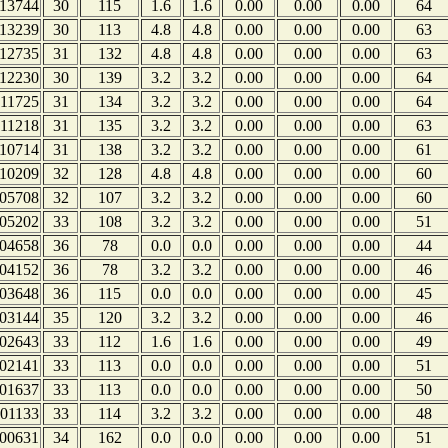
13744
30
115
1.6
1.6
0.00
0.00
0.00
64
13239
30
113
4.8
4.8
0.00
0.00
0.00
63
12735
31
132
4.8
4.8
0.00
0.00
0.00
63
12230
30
139
3.2
3.2
0.00
0.00
0.00
64
11725
31
134
3.2
3.2
0.00
0.00
0.00
64
11218
31
135
3.2
3.2
0.00
0.00
0.00
63
10714
31
138
3.2
3.2
0.00
0.00
0.00
61
10209
32
128
4.8
4.8
0.00
0.00
0.00
60
05708
32
107
3.2
3.2
0.00
0.00
0.00
60
05202
33
108
3.2
3.2
0.00
0.00
0.00
51
04658
36
78
0.0
0.0
0.00
0.00
0.00
44
04152
36
78
3.2
3.2
0.00
0.00
0.00
46
03648
36
115
0.0
0.0
0.00
0.00
0.00
45
03144
35
120
3.2
3.2
0.00
0.00
0.00
46
02643
33
112
1.6
1.6
0.00
0.00
0.00
49
02141
33
113
0.0
0.0
0.00
0.00
0.00
51
01637
33
113
0.0
0.0
0.00
0.00
0.00
50
01133
33
114
3.2
3.2
0.00
0.00
0.00
48
00631
34
162
0.0
0.0
0.00
0.00
0.00
51