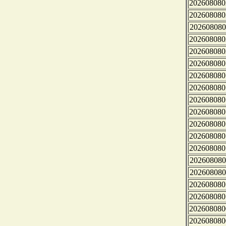
202608080
202608080
202608080
202608080
202608080
202608080
202608080
202608080
202608080
202608080
202608080
202608080
202608080
202608080
202608080
202608080
202608080
202608080
202608080