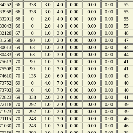
84252
66
338
3.0
4.0
0.00
0.00
0.00
55
83958
66
338
3.0
4.0
0.00
0.00
0.00
55
83201
66
0
2.0
4.0
0.00
0.00
0.00
55
83043
66
0
2.0
4.0
0.00
0.00
0.00
55
82128
67
0
1.0
3.0
0.00
0.00
0.00
48
81258
68
90
1.0
2.0
0.00
0.00
0.00
47
80613
69
68
1.0
3.0
0.00
0.00
0.00
44
80433
69
68
1.0
3.0
0.00
0.00
0.00
44
75613
70
90
1.0
3.0
0.00
0.00
0.00
41
75508
70
90
1.0
3.0
0.00
0.00
0.00
41
74610
70
135
2.0
6.0
0.00
0.00
0.00
43
73752
69
0
4.0
7.0
0.00
0.00
0.00
40
73703
69
0
4.0
7.0
0.00
0.00
0.00
40
72823
69
338
2.0
3.0
0.00
0.00
0.00
41
72118
70
292
1.0
2.0
0.00
0.00
0.00
39
71923
70
292
1.0
2.0
0.00
0.00
0.00
39
71115
70
248
1.0
3.0
0.00
0.00
0.00
46
71030
70
248
1.0
3.0
0.00
0.00
0.00
46
70356
70
292
2.0
4.0
0.00
0.00
0.00
38