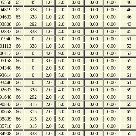
05558
65
45
1.0
2.0
0.00
0.00
0.00
46
04819
65
338
1.0
2.0
0.00
0.00
0.00
46
04633
65
338
1.0
2.0
0.00
0.00
0.00
46
03808
66
292
1.0
2.0
0.00
0.00
0.00
43
02833
66
338
1.0
4.0
0.00
0.00
0.00
45
01940
66
0
2.0
3.0
0.00
0.00
0.00
51
01113
66
338
1.0
3.0
0.00
0.00
0.00
53
00113
66
0
4.0
9.0
0.00
0.00
0.00
53
95158
66
0
3.0
6.0
0.00
0.00
0.00
55
94348
66
0
2.0
5.0
0.00
0.00
0.00
59
93614
66
0
2.0
5.0
0.00
0.00
0.00
61
93440
66
0
2.0
5.0
0.00
0.00
0.00
61
92633
66
338
2.0
4.0
0.00
0.00
0.00
59
91648
66
292
2.0
4.0
0.00
0.00
0.00
61
90843
66
315
2.0
5.0
0.00
0.00
0.00
65
90658
66
315
2.0
5.0
0.00
0.00
0.00
65
85839
66
315
2.0
5.0
0.00
0.00
0.00
61
85718
66
315
2.0
5.0
0.00
0.00
0.00
61
84908
66
338
1.0
3.0
0.00
0.00
0.00
55