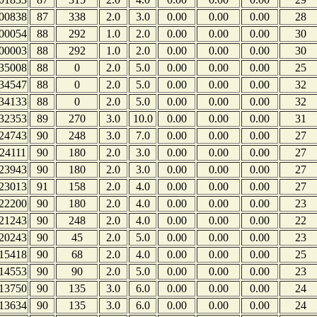
00838
87
338
2.0
3.0
0.00
0.00
0.00
28
00054
88
292
1.0
2.0
0.00
0.00
0.00
30
00003
88
292
1.0
2.0
0.00
0.00
0.00
30
35008
88
0
2.0
5.0
0.00
0.00
0.00
25
34547
88
0
2.0
5.0
0.00
0.00
0.00
32
34133
88
0
2.0
5.0
0.00
0.00
0.00
32
32353
89
270
3.0
10.0
0.00
0.00
0.00
31
24743
90
248
3.0
7.0
0.00
0.00
0.00
27
24111
90
180
2.0
3.0
0.00
0.00
0.00
27
23943
90
180
2.0
3.0
0.00
0.00
0.00
27
23013
91
158
2.0
4.0
0.00
0.00
0.00
27
22200
90
180
2.0
4.0
0.00
0.00
0.00
23
21243
90
248
2.0
4.0
0.00
0.00
0.00
22
20243
90
45
2.0
5.0
0.00
0.00
0.00
23
15418
90
68
2.0
4.0
0.00
0.00
0.00
25
14553
90
90
2.0
5.0
0.00
0.00
0.00
23
13750
90
135
3.0
6.0
0.00
0.00
0.00
24
13634
90
135
3.0
6.0
0.00
0.00
0.00
24