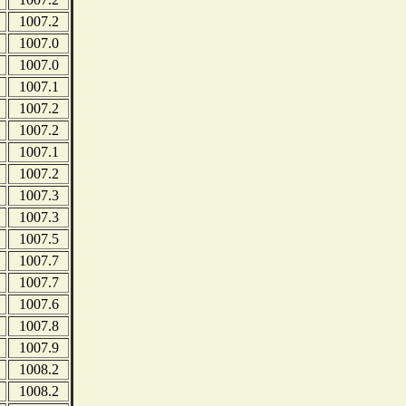
1007.2
1007.0
1007.0
1007.1
1007.2
1007.2
1007.1
1007.2
1007.3
1007.3
1007.5
1007.7
1007.7
1007.6
1007.8
1007.9
1008.2
1008.2