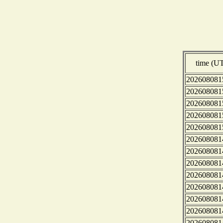
time (U
202608081
202608081
202608081
202608081
202608081
202608081
202608081
202608081
202608081
202608081
202608081
202608081
202608081