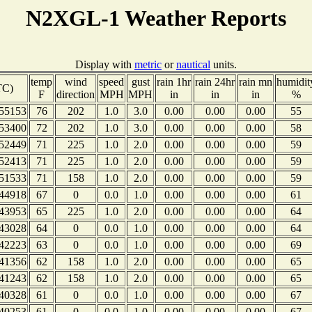
N2XGL-1 Weather Reports
Display with
metric
or
nautical
units.
temp
wind
speed
gust
rain 1hr
rain 24hr
rain mn
humidit
TC)
F
direction
MPH
MPH
in
in
in
%
55153
76
202
1.0
3.0
0.00
0.00
0.00
55
53400
72
202
1.0
3.0
0.00
0.00
0.00
58
52449
71
225
1.0
2.0
0.00
0.00
0.00
59
52413
71
225
1.0
2.0
0.00
0.00
0.00
59
51533
71
158
1.0
2.0
0.00
0.00
0.00
59
44918
67
0
0.0
1.0
0.00
0.00
0.00
61
43953
65
225
1.0
2.0
0.00
0.00
0.00
64
43028
64
0
0.0
1.0
0.00
0.00
0.00
64
42223
63
0
0.0
1.0
0.00
0.00
0.00
69
41356
62
158
1.0
2.0
0.00
0.00
0.00
65
41243
62
158
1.0
2.0
0.00
0.00
0.00
65
40328
61
0
0.0
1.0
0.00
0.00
0.00
67
40253
61
0
0.0
1.0
0.00
0.00
0.00
67