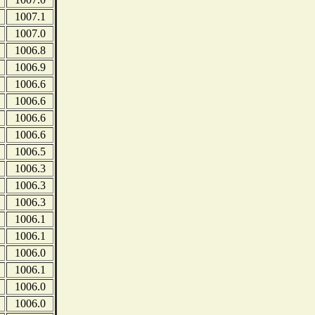
1007.1
1007.0
1006.8
1006.9
1006.6
1006.6
1006.6
1006.6
1006.5
1006.3
1006.3
1006.3
1006.1
1006.1
1006.0
1006.1
1006.0
1006.0