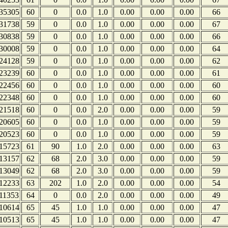
35305
60
0
0.0
1.0
0.00
0.00
0.00
66
31738
59
0
0.0
1.0
0.00
0.00
0.00
67
30838
59
0
0.0
1.0
0.00
0.00
0.00
66
30008
59
0
0.0
1.0
0.00
0.00
0.00
64
24128
59
0
0.0
1.0
0.00
0.00
0.00
62
23239
60
0
0.0
1.0
0.00
0.00
0.00
61
22456
60
0
0.0
1.0
0.00
0.00
0.00
60
22348
60
0
0.0
1.0
0.00
0.00
0.00
60
21518
60
0
0.0
2.0
0.00
0.00
0.00
59
20605
60
0
0.0
1.0
0.00
0.00
0.00
59
20523
60
0
0.0
1.0
0.00
0.00
0.00
59
15723
61
90
1.0
2.0
0.00
0.00
0.00
63
13157
62
68
2.0
3.0
0.00
0.00
0.00
59
13049
62
68
2.0
3.0
0.00
0.00
0.00
59
12233
63
202
1.0
2.0
0.00
0.00
0.00
54
11353
64
0
0.0
2.0
0.00
0.00
0.00
49
10614
65
45
1.0
1.0
0.00
0.00
0.00
47
10513
65
45
1.0
1.0
0.00
0.00
0.00
47