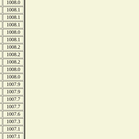
1008.0
1008.1
1008.1
1008.1
1008.0
1008.1
1008.2
1008.2
1008.2
1008.0
1008.0
1007.9
1007.9
1007.7
1007.7
1007.6
1007.3
1007.1
1007.1