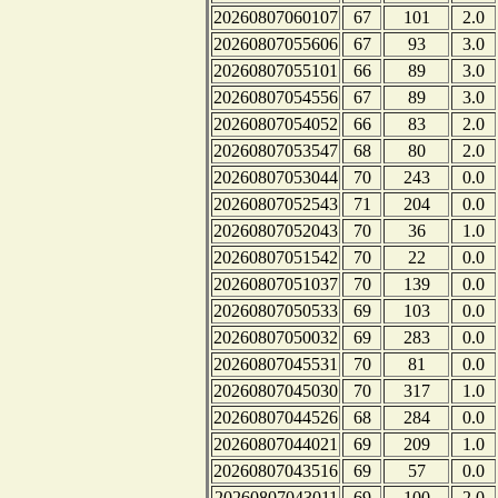
20260807060107
67
101
2.0
20260807055606
67
93
3.0
20260807055101
66
89
3.0
20260807054556
67
89
3.0
20260807054052
66
83
2.0
20260807053547
68
80
2.0
20260807053044
70
243
0.0
20260807052543
71
204
0.0
20260807052043
70
36
1.0
20260807051542
70
22
0.0
20260807051037
70
139
0.0
20260807050533
69
103
0.0
20260807050032
69
283
0.0
20260807045531
70
81
0.0
20260807045030
70
317
1.0
20260807044526
68
284
0.0
20260807044021
69
209
1.0
20260807043516
69
57
0.0
20260807043011
69
100
2.0