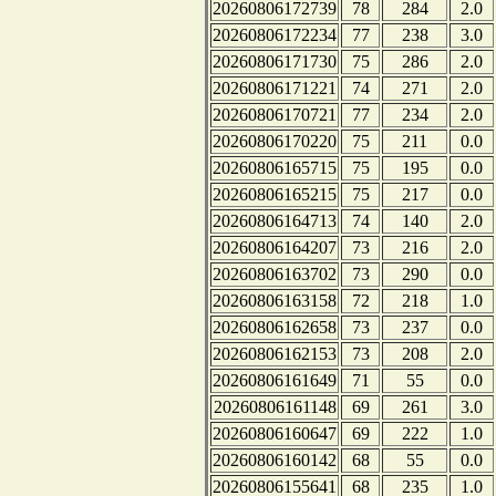
20260806172739
78
284
2.0
20260806172234
77
238
3.0
20260806171730
75
286
2.0
20260806171221
74
271
2.0
20260806170721
77
234
2.0
20260806170220
75
211
0.0
20260806165715
75
195
0.0
20260806165215
75
217
0.0
20260806164713
74
140
2.0
20260806164207
73
216
2.0
20260806163702
73
290
0.0
20260806163158
72
218
1.0
20260806162658
73
237
0.0
20260806162153
73
208
2.0
20260806161649
71
55
0.0
20260806161148
69
261
3.0
20260806160647
69
222
1.0
20260806160142
68
55
0.0
20260806155641
68
235
1.0