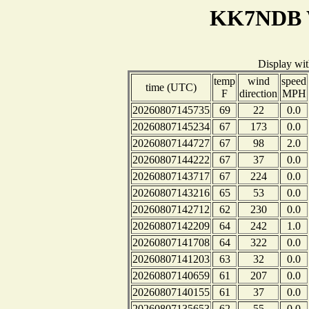
KK7NDB W
Display wi
temp
wind
speed
time (UTC)
F
direction
MPH
20260807145735
69
22
0.0
20260807145234
67
173
0.0
20260807144727
67
98
2.0
20260807144222
67
37
0.0
20260807143717
67
224
0.0
20260807143216
65
53
0.0
20260807142712
62
230
0.0
20260807142209
64
242
1.0
20260807141708
64
322
0.0
20260807141203
63
32
0.0
20260807140659
61
207
0.0
20260807140155
61
37
0.0
20260807135653
62
55
0.0