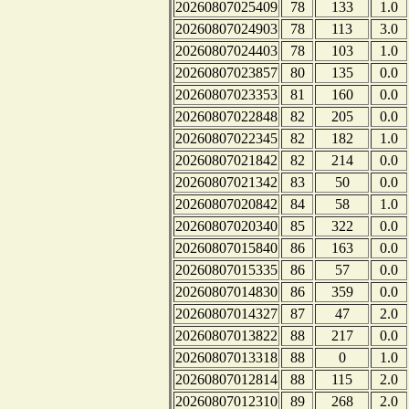
20260807025409
78
133
1.0
20260807024903
78
113
3.0
20260807024403
78
103
1.0
20260807023857
80
135
0.0
20260807023353
81
160
0.0
20260807022848
82
205
0.0
20260807022345
82
182
1.0
20260807021842
82
214
0.0
20260807021342
83
50
0.0
20260807020842
84
58
1.0
20260807020340
85
322
0.0
20260807015840
86
163
0.0
20260807015335
86
57
0.0
20260807014830
86
359
0.0
20260807014327
87
47
2.0
20260807013822
88
217
0.0
20260807013318
88
0
1.0
20260807012814
88
115
2.0
20260807012310
89
268
2.0