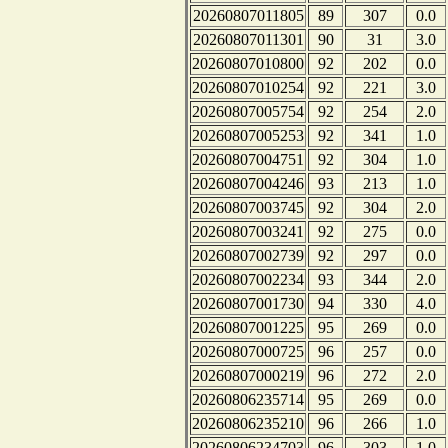
20260807011805
89
307
0.0
20260807011301
90
31
3.0
20260807010800
92
202
0.0
20260807010254
92
221
3.0
20260807005754
92
254
2.0
20260807005253
92
341
1.0
20260807004751
92
304
1.0
20260807004246
93
213
1.0
20260807003745
92
304
2.0
20260807003241
92
275
0.0
20260807002739
92
297
0.0
20260807002234
93
344
2.0
20260807001730
94
330
4.0
20260807001225
95
269
0.0
20260807000725
96
257
0.0
20260807000219
96
272
2.0
20260806235714
95
269
0.0
20260806235210
96
266
1.0
20260806234703
96
303
1.0