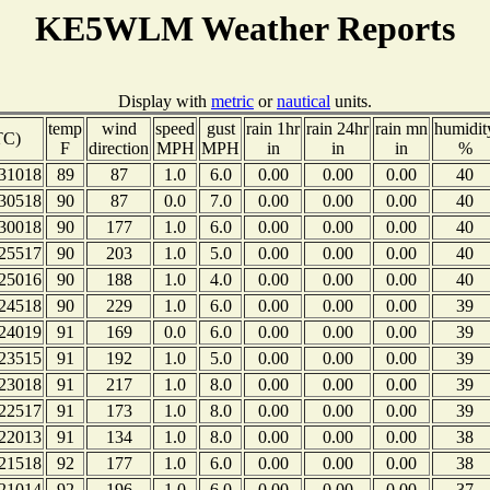
KE5WLM Weather Reports
Display with
metric
or
nautical
units.
temp
wind
speed
gust
rain 1hr
rain 24hr
rain mn
humidit
TC)
F
direction
MPH
MPH
in
in
in
%
31018
89
87
1.0
6.0
0.00
0.00
0.00
40
30518
90
87
0.0
7.0
0.00
0.00
0.00
40
30018
90
177
1.0
6.0
0.00
0.00
0.00
40
25517
90
203
1.0
5.0
0.00
0.00
0.00
40
25016
90
188
1.0
4.0
0.00
0.00
0.00
40
24518
90
229
1.0
6.0
0.00
0.00
0.00
39
24019
91
169
0.0
6.0
0.00
0.00
0.00
39
23515
91
192
1.0
5.0
0.00
0.00
0.00
39
23018
91
217
1.0
8.0
0.00
0.00
0.00
39
22517
91
173
1.0
8.0
0.00
0.00
0.00
39
22013
91
134
1.0
8.0
0.00
0.00
0.00
38
21518
92
177
1.0
6.0
0.00
0.00
0.00
38
21014
92
196
1.0
6.0
0.00
0.00
0.00
37