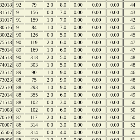
82018
92
79
2.0
8.0
0.00
0.00
0.00
44
81517
91
156
0.0
7.0
0.00
0.00
0.00
43
81017
91
159
1.0
7.0
0.00
0.00
0.00
42
80516
91
84
1.0
7.0
0.00
0.00
0.00
45
80022
90
126
0.0
5.0
0.00
0.00
0.00
45
75518
90
119
2.0
6.0
0.00
0.00
0.00
47
75014
89
169
1.0
6.0
0.00
0.00
0.00
47
74513
90
318
2.0
5.0
0.00
0.00
0.00
48
74012
89
303
1.0
5.0
0.00
0.00
0.00
48
73512
89
90
1.0
9.0
0.00
0.00
0.00
46
73023
88
75
2.0
9.0
0.00
0.00
0.00
48
72510
88
293
1.0
9.0
0.00
0.00
0.00
49
72014
88
355
2.0
6.0
0.00
0.00
0.00
49
71514
88
102
0.0
3.0
0.00
0.00
0.00
50
71008
87
102
0.0
6.0
0.00
0.00
0.00
50
70510
87
117
2.0
6.0
0.00
0.00
0.00
50
70007
86
314
0.0
3.0
0.00
0.00
0.00
52
65506
86
314
0.0
4.0
0.00
0.00
0.00
50
65006
86
319
1.0
4.0
0.00
0.00
0.00
51