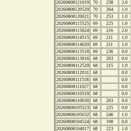
20260808121019
70
238
2.0
20260808120529
70
264
1.0
20260808120021
70
253
1.0
20260808115525
69
225
1.0
20260808115024
69
216
2.0
20260808114515
69
211
1.0
20260808114020
69
211
1.0
20260808113518
69
236
0.0
20260808113016
68
203
0.0
20260808112520
68
215
1.0
20260808112031
68
0.0
20260808111518
68
0.0
20260808111027
68
0.0
20260808110519
68
0.0
20260808110030
68
203
0.0
20260808105523
68
225
0.0
20260808105032
68
246
1.0
20260808104524
68
198
0.0
20260808104017
68
223
1.0