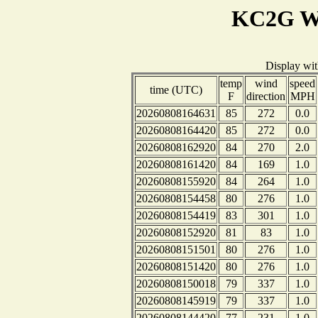
KC2G We
Display wi
temp
wind
speed
time (UTC)
F
direction
MPH
20260808164631
85
272
0.0
20260808164420
85
272
0.0
20260808162920
84
270
2.0
20260808161420
84
169
1.0
20260808155920
84
264
1.0
20260808154458
80
276
1.0
20260808154419
83
301
1.0
20260808152920
81
83
1.0
20260808151501
80
276
1.0
20260808151420
80
276
1.0
20260808150018
79
337
1.0
20260808145919
79
337
1.0
20260808144420
77
231
1.0