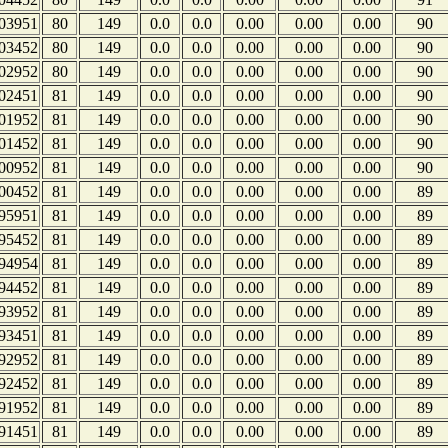
03951
80
149
0.0
0.0
0.00
0.00
0.00
90
03452
80
149
0.0
0.0
0.00
0.00
0.00
90
02952
80
149
0.0
0.0
0.00
0.00
0.00
90
02451
81
149
0.0
0.0
0.00
0.00
0.00
90
01952
81
149
0.0
0.0
0.00
0.00
0.00
90
01452
81
149
0.0
0.0
0.00
0.00
0.00
90
00952
81
149
0.0
0.0
0.00
0.00
0.00
90
00452
81
149
0.0
0.0
0.00
0.00
0.00
89
95951
81
149
0.0
0.0
0.00
0.00
0.00
89
95452
81
149
0.0
0.0
0.00
0.00
0.00
89
94954
81
149
0.0
0.0
0.00
0.00
0.00
89
94452
81
149
0.0
0.0
0.00
0.00
0.00
89
93952
81
149
0.0
0.0
0.00
0.00
0.00
89
93451
81
149
0.0
0.0
0.00
0.00
0.00
89
92952
81
149
0.0
0.0
0.00
0.00
0.00
89
92452
81
149
0.0
0.0
0.00
0.00
0.00
89
91952
81
149
0.0
0.0
0.00
0.00
0.00
89
91451
81
149
0.0
0.0
0.00
0.00
0.00
89