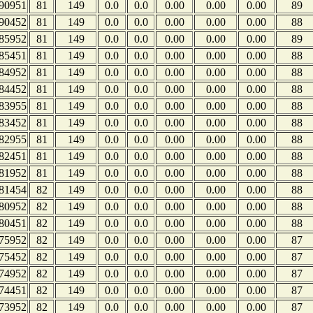
90951
81
149
0.0
0.0
0.00
0.00
0.00
89
90452
81
149
0.0
0.0
0.00
0.00
0.00
88
85952
81
149
0.0
0.0
0.00
0.00
0.00
89
85451
81
149
0.0
0.0
0.00
0.00
0.00
88
84952
81
149
0.0
0.0
0.00
0.00
0.00
88
84452
81
149
0.0
0.0
0.00
0.00
0.00
88
83955
81
149
0.0
0.0
0.00
0.00
0.00
88
83452
81
149
0.0
0.0
0.00
0.00
0.00
88
82955
81
149
0.0
0.0
0.00
0.00
0.00
88
82451
81
149
0.0
0.0
0.00
0.00
0.00
88
81952
81
149
0.0
0.0
0.00
0.00
0.00
88
81454
82
149
0.0
0.0
0.00
0.00
0.00
88
80952
82
149
0.0
0.0
0.00
0.00
0.00
88
80451
82
149
0.0
0.0
0.00
0.00
0.00
88
75952
82
149
0.0
0.0
0.00
0.00
0.00
87
75452
82
149
0.0
0.0
0.00
0.00
0.00
87
74952
82
149
0.0
0.0
0.00
0.00
0.00
87
74451
82
149
0.0
0.0
0.00
0.00
0.00
87
73952
82
149
0.0
0.0
0.00
0.00
0.00
87