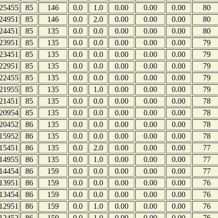
25455
85
146
0.0
1.0
0.00
0.00
0.00
80
24951
85
146
0.0
2.0
0.00
0.00
0.00
80
24451
85
135
0.0
0.0
0.00
0.00
0.00
80
23951
85
135
0.0
0.0
0.00
0.00
0.00
79
23451
85
135
0.0
0.0
0.00
0.00
0.00
79
22951
85
135
0.0
0.0
0.00
0.00
0.00
79
22455
85
135
0.0
0.0
0.00
0.00
0.00
79
21955
85
135
0.0
1.0
0.00
0.00
0.00
79
21451
85
135
0.0
0.0
0.00
0.00
0.00
78
20954
85
135
0.0
0.0
0.00
0.00
0.00
78
20452
86
135
0.0
0.0
0.00
0.00
0.00
78
15952
86
135
0.0
0.0
0.00
0.00
0.00
78
15451
86
135
0.0
2.0
0.00
0.00
0.00
77
14955
86
135
0.0
1.0
0.00
0.00
0.00
77
14454
86
159
0.0
0.0
0.00
0.00
0.00
77
13951
86
159
0.0
0.0
0.00
0.00
0.00
76
13454
86
159
0.0
0.0
0.00
0.00
0.00
76
12951
86
159
0.0
1.0
0.00
0.00
0.00
76
12452
86
159
0.0
1.0
0.00
0.00
0.00
76