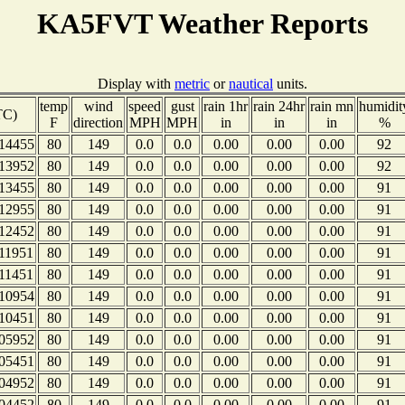
KA5FVT Weather Reports
Display with
metric
or
nautical
units.
temp
wind
speed
gust
rain 1hr
rain 24hr
rain mn
humidit
TC)
F
direction
MPH
MPH
in
in
in
%
14455
80
149
0.0
0.0
0.00
0.00
0.00
92
13952
80
149
0.0
0.0
0.00
0.00
0.00
92
13455
80
149
0.0
0.0
0.00
0.00
0.00
91
12955
80
149
0.0
0.0
0.00
0.00
0.00
91
12452
80
149
0.0
0.0
0.00
0.00
0.00
91
11951
80
149
0.0
0.0
0.00
0.00
0.00
91
11451
80
149
0.0
0.0
0.00
0.00
0.00
91
10954
80
149
0.0
0.0
0.00
0.00
0.00
91
10451
80
149
0.0
0.0
0.00
0.00
0.00
91
05952
80
149
0.0
0.0
0.00
0.00
0.00
91
05451
80
149
0.0
0.0
0.00
0.00
0.00
91
04952
80
149
0.0
0.0
0.00
0.00
0.00
91
04452
80
149
0.0
0.0
0.00
0.00
0.00
91