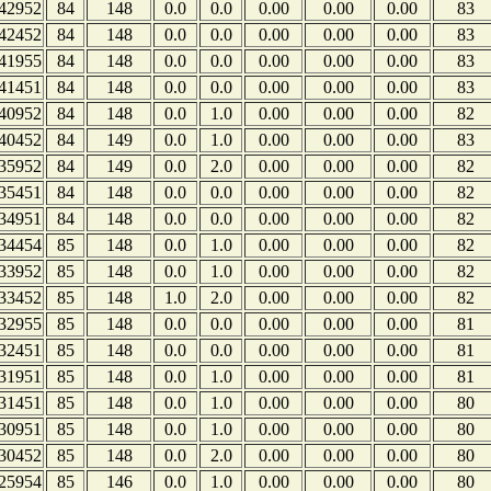
42952
84
148
0.0
0.0
0.00
0.00
0.00
83
42452
84
148
0.0
0.0
0.00
0.00
0.00
83
41955
84
148
0.0
0.0
0.00
0.00
0.00
83
41451
84
148
0.0
0.0
0.00
0.00
0.00
83
40952
84
148
0.0
1.0
0.00
0.00
0.00
82
40452
84
149
0.0
1.0
0.00
0.00
0.00
83
35952
84
149
0.0
2.0
0.00
0.00
0.00
82
35451
84
148
0.0
0.0
0.00
0.00
0.00
82
34951
84
148
0.0
0.0
0.00
0.00
0.00
82
34454
85
148
0.0
1.0
0.00
0.00
0.00
82
33952
85
148
0.0
1.0
0.00
0.00
0.00
82
33452
85
148
1.0
2.0
0.00
0.00
0.00
82
32955
85
148
0.0
0.0
0.00
0.00
0.00
81
32451
85
148
0.0
0.0
0.00
0.00
0.00
81
31951
85
148
0.0
1.0
0.00
0.00
0.00
81
31451
85
148
0.0
1.0
0.00
0.00
0.00
80
30951
85
148
0.0
1.0
0.00
0.00
0.00
80
30452
85
148
0.0
2.0
0.00
0.00
0.00
80
25954
85
146
0.0
1.0
0.00
0.00
0.00
80