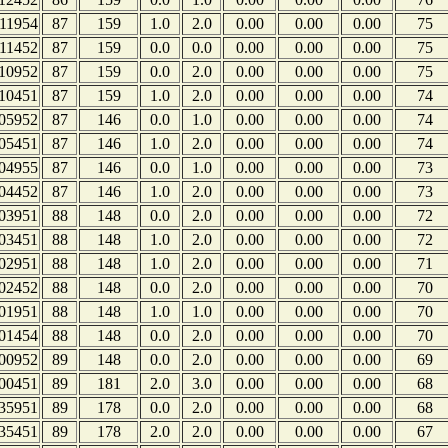
11954
87
159
1.0
2.0
0.00
0.00
0.00
75
11452
87
159
0.0
0.0
0.00
0.00
0.00
75
10952
87
159
0.0
2.0
0.00
0.00
0.00
75
10451
87
159
1.0
2.0
0.00
0.00
0.00
74
05952
87
146
0.0
1.0
0.00
0.00
0.00
74
05451
87
146
1.0
2.0
0.00
0.00
0.00
74
04955
87
146
0.0
1.0
0.00
0.00
0.00
73
04452
87
146
1.0
2.0
0.00
0.00
0.00
73
03951
88
148
0.0
2.0
0.00
0.00
0.00
72
03451
88
148
1.0
2.0
0.00
0.00
0.00
72
02951
88
148
1.0
2.0
0.00
0.00
0.00
71
02452
88
148
0.0
2.0
0.00
0.00
0.00
70
01951
88
148
1.0
1.0
0.00
0.00
0.00
70
01454
88
148
0.0
2.0
0.00
0.00
0.00
70
00952
89
148
0.0
2.0
0.00
0.00
0.00
69
00451
89
181
2.0
3.0
0.00
0.00
0.00
68
35951
89
178
0.0
2.0
0.00
0.00
0.00
68
35451
89
178
2.0
2.0
0.00
0.00
0.00
67