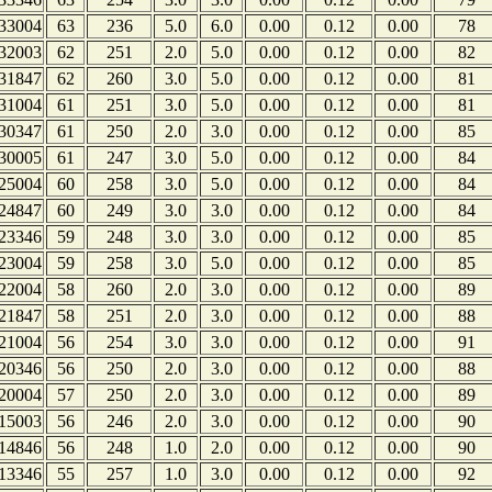
33004
63
236
5.0
6.0
0.00
0.12
0.00
78
32003
62
251
2.0
5.0
0.00
0.12
0.00
82
31847
62
260
3.0
5.0
0.00
0.12
0.00
81
31004
61
251
3.0
5.0
0.00
0.12
0.00
81
30347
61
250
2.0
3.0
0.00
0.12
0.00
85
30005
61
247
3.0
5.0
0.00
0.12
0.00
84
25004
60
258
3.0
5.0
0.00
0.12
0.00
84
24847
60
249
3.0
3.0
0.00
0.12
0.00
84
23346
59
248
3.0
3.0
0.00
0.12
0.00
85
23004
59
258
3.0
5.0
0.00
0.12
0.00
85
22004
58
260
2.0
3.0
0.00
0.12
0.00
89
21847
58
251
2.0
3.0
0.00
0.12
0.00
88
21004
56
254
3.0
3.0
0.00
0.12
0.00
91
20346
56
250
2.0
3.0
0.00
0.12
0.00
88
20004
57
250
2.0
3.0
0.00
0.12
0.00
89
15003
56
246
2.0
3.0
0.00
0.12
0.00
90
14846
56
248
1.0
2.0
0.00
0.12
0.00
90
13346
55
257
1.0
3.0
0.00
0.12
0.00
92