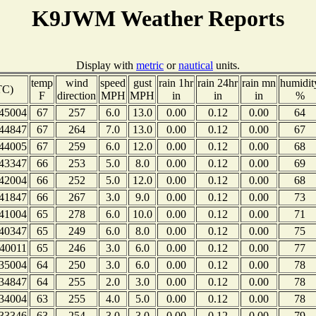
K9JWM Weather Reports
Display with
metric
or
nautical
units.
temp
wind
speed
gust
rain 1hr
rain 24hr
rain mn
humidit
TC)
F
direction
MPH
MPH
in
in
in
%
45004
67
257
6.0
13.0
0.00
0.12
0.00
64
44847
67
264
7.0
13.0
0.00
0.12
0.00
67
44005
67
259
6.0
12.0
0.00
0.12
0.00
68
43347
66
253
5.0
8.0
0.00
0.12
0.00
69
42004
66
252
5.0
12.0
0.00
0.12
0.00
68
41847
66
267
3.0
9.0
0.00
0.12
0.00
73
41004
65
278
6.0
10.0
0.00
0.12
0.00
71
40347
65
249
6.0
8.0
0.00
0.12
0.00
75
40011
65
246
3.0
6.0
0.00
0.12
0.00
77
35004
64
250
3.0
6.0
0.00
0.12
0.00
78
34847
64
255
2.0
3.0
0.00
0.12
0.00
78
34004
63
255
4.0
5.0
0.00
0.12
0.00
78
33346
63
254
3.0
3.0
0.00
0.12
0.00
79