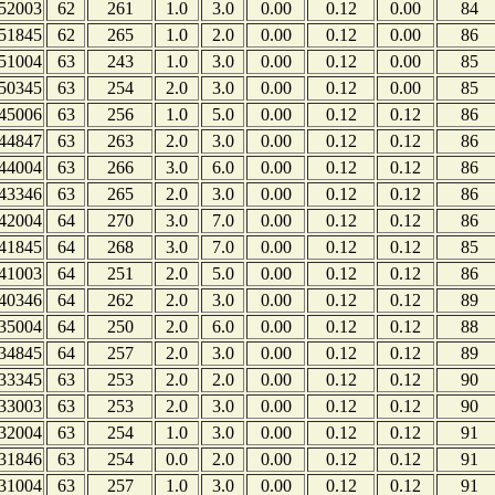
52003
62
261
1.0
3.0
0.00
0.12
0.00
84
51845
62
265
1.0
2.0
0.00
0.12
0.00
86
51004
63
243
1.0
3.0
0.00
0.12
0.00
85
50345
63
254
2.0
3.0
0.00
0.12
0.00
85
45006
63
256
1.0
5.0
0.00
0.12
0.12
86
44847
63
263
2.0
3.0
0.00
0.12
0.12
86
44004
63
266
3.0
6.0
0.00
0.12
0.12
86
43346
63
265
2.0
3.0
0.00
0.12
0.12
86
42004
64
270
3.0
7.0
0.00
0.12
0.12
86
41845
64
268
3.0
7.0
0.00
0.12
0.12
85
41003
64
251
2.0
5.0
0.00
0.12
0.12
86
40346
64
262
2.0
3.0
0.00
0.12
0.12
89
35004
64
250
2.0
6.0
0.00
0.12
0.12
88
34845
64
257
2.0
3.0
0.00
0.12
0.12
89
33345
63
253
2.0
2.0
0.00
0.12
0.12
90
33003
63
253
2.0
3.0
0.00
0.12
0.12
90
32004
63
254
1.0
3.0
0.00
0.12
0.12
91
31846
63
254
0.0
2.0
0.00
0.12
0.12
91
31004
63
257
1.0
3.0
0.00
0.12
0.12
91