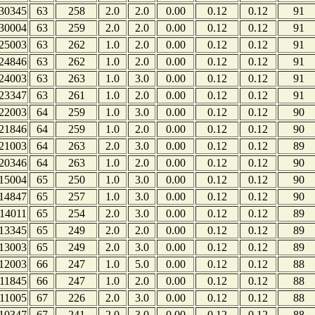
30345
63
258
2.0
2.0
0.00
0.12
0.12
91
30004
63
259
2.0
2.0
0.00
0.12
0.12
91
25003
63
262
1.0
2.0
0.00
0.12
0.12
91
24846
63
262
1.0
2.0
0.00
0.12
0.12
91
24003
63
263
1.0
3.0
0.00
0.12
0.12
91
23347
63
261
1.0
2.0
0.00
0.12
0.12
91
22003
64
259
1.0
3.0
0.00
0.12
0.12
90
21846
64
259
1.0
2.0
0.00
0.12
0.12
90
21003
64
263
2.0
3.0
0.00
0.12
0.12
89
20346
64
263
1.0
2.0
0.00
0.12
0.12
90
15004
65
250
1.0
3.0
0.00
0.12
0.12
90
14847
65
257
1.0
3.0
0.00
0.12
0.12
90
14011
65
254
2.0
3.0
0.00
0.12
0.12
89
13345
65
249
2.0
2.0
0.00
0.12
0.12
89
13003
65
249
2.0
3.0
0.00
0.12
0.12
89
12003
66
247
1.0
5.0
0.00
0.12
0.12
88
11845
66
247
1.0
2.0
0.00
0.12
0.12
88
11005
67
226
2.0
3.0
0.00
0.12
0.12
88
10347
67
241
2.0
3.0
0.00
0.12
0.12
88