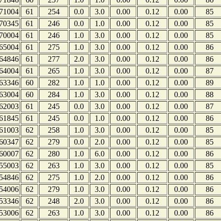
71004
61
254
0.0
3.0
0.00
0.12
0.00
85
70345
61
246
0.0
1.0
0.00
0.12
0.00
85
70004
61
246
1.0
3.0
0.00
0.12
0.00
85
65004
61
275
1.0
3.0
0.00
0.12
0.00
86
64846
61
277
2.0
3.0
0.00
0.12
0.00
86
64004
61
265
1.0
3.0
0.00
0.12
0.00
87
63346
60
282
1.0
1.0
0.00
0.12
0.00
89
63004
60
284
1.0
3.0
0.00
0.12
0.00
88
62003
61
245
0.0
3.0
0.00
0.12
0.00
87
61845
61
245
0.0
1.0
0.00
0.12
0.00
86
61003
62
258
1.0
3.0
0.00
0.12
0.00
85
60347
62
279
0.0
2.0
0.00
0.12
0.00
85
60007
62
280
1.0
6.0
0.00
0.12
0.00
86
55003
62
263
1.0
3.0
0.00
0.12
0.00
85
54846
62
275
1.0
2.0
0.00
0.12
0.00
86
54006
62
279
1.0
3.0
0.00
0.12
0.00
86
53346
62
248
2.0
3.0
0.00
0.12
0.00
86
53006
62
263
1.0
3.0
0.00
0.12
0.00
86