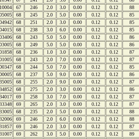
10004
67
246
2.0
3.0
0.00
0.12
0.12
88
05005
68
245
2.0
5.0
0.00
0.12
0.12
85
04942
68
251
2.0
3.0
0.00
0.12
0.12
85
04015
68
238
3.0
6.0
0.00
0.12
0.12
85
03406
68
243
5.0
5.0
0.00
0.12
0.12
86
03005
68
249
5.0
5.0
0.00
0.12
0.12
86
01858
68
236
1.0
3.0
0.00
0.12
0.12
87
01005
68
243
2.0
7.0
0.00
0.12
0.12
87
00347
68
244
5.0
7.0
0.00
0.12
0.12
85
00005
68
237
5.0
9.0
0.00
0.12
0.12
86
35005
68
255
2.0
9.0
0.00
0.12
0.12
87
34852
68
275
2.0
3.0
0.00
0.12
0.12
86
34017
69
258
3.0
7.0
0.00
0.12
0.12
87
33348
69
265
2.0
3.0
0.00
0.12
0.12
87
33005
68
235
2.0
5.0
0.00
0.12
0.12
88
32006
69
246
2.0
6.0
0.00
0.12
0.12
88
31857
69
246
2.0
3.0
0.00
0.12
0.12
87
31007
69
262
3.0
5.0
0.00
0.12
0.12
89