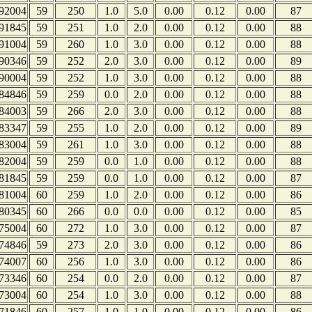
92004
59
250
1.0
5.0
0.00
0.12
0.00
87
91845
59
251
1.0
2.0
0.00
0.12
0.00
88
91004
59
260
1.0
3.0
0.00
0.12
0.00
88
90346
59
252
2.0
3.0
0.00
0.12
0.00
89
90004
59
252
1.0
3.0
0.00
0.12
0.00
88
84846
59
259
0.0
2.0
0.00
0.12
0.00
88
84003
59
266
2.0
3.0
0.00
0.12
0.00
88
83347
59
255
1.0
2.0
0.00
0.12
0.00
89
83004
59
261
1.0
3.0
0.00
0.12
0.00
88
82004
59
259
0.0
1.0
0.00
0.12
0.00
88
81845
59
259
0.0
1.0
0.00
0.12
0.00
87
81004
60
259
1.0
2.0
0.00
0.12
0.00
86
80345
60
266
0.0
0.0
0.00
0.12
0.00
85
75004
60
272
1.0
3.0
0.00
0.12
0.00
87
74846
59
273
2.0
3.0
0.00
0.12
0.00
86
74007
60
256
1.0
3.0
0.00
0.12
0.00
86
73346
60
254
0.0
2.0
0.00
0.12
0.00
87
73004
60
254
1.0
3.0
0.00
0.12
0.00
88
71846
60
257
1.0
1.0
0.00
0.12
0.00
86