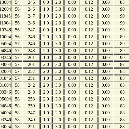
13004
54
246
0.0
2.0
0.00
0.12
0.00
88
12004
56
246
1.0
3.0
0.00
0.12
0.00
90
11845
56
247
1.0
2.0
0.00
0.12
0.00
90
11004
56
246
1.0
2.0
0.00
0.12
0.00
90
10346
56
247
0.0
1.0
0.00
0.12
0.00
90
10004
56
246
2.0
3.0
0.00
0.12
0.00
89
05004
57
246
1.0
3.0
0.00
0.12
0.00
89
04846
57
248
2.0
3.0
0.00
0.12
0.00
89
03346
57
261
1.0
2.0
0.00
0.12
0.00
90
03004
57
261
2.0
3.0
0.00
0.12
0.00
87
02004
57
257
2.0
3.0
0.00
0.12
0.00
88
01846
57
251
1.0
3.0
0.00
0.12
0.00
88
01004
58
242
2.0
3.0
0.00
0.12
0.00
88
00346
58
248
2.0
3.0
0.00
0.12
0.00
88
95004
58
253
2.0
3.0
0.00
0.12
0.00
88
94846
58
259
1.0
3.0
0.00
0.12
0.00
88
94004
58
247
1.0
2.0
0.00
0.12
0.00
88
93346
58
249
1.0
2.0
0.00
0.12
0.00
88
93004
58
251
1.0
3.0
0.00
0.12
0.00
88