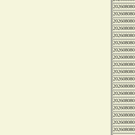
202608080
202608080
202608080
202608080
202608080
202608080
202608080
202608080
202608080
202608080
202608080
202608080
202608080
202608080
202608080
202608080
202608080
202608080