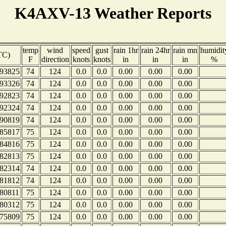
K4AXV-13 Weather Reports
temp
wind
speed
gust
rain 1hr
rain 24hr
rain mn
humidit
TC)
F
direction
knots
knots
in
in
in
%
93825
74
124
0.0
0.0
0.00
0.00
0.00
93326
74
124
0.0
0.0
0.00
0.00
0.00
92823
74
124
0.0
0.0
0.00
0.00
0.00
92324
74
124
0.0
0.0
0.00
0.00
0.00
90819
74
124
0.0
0.0
0.00
0.00
0.00
85817
75
124
0.0
0.0
0.00
0.00
0.00
84816
75
124
0.0
0.0
0.00
0.00
0.00
82813
75
124
0.0
0.0
0.00
0.00
0.00
82314
74
124
0.0
0.0
0.00
0.00
0.00
81812
74
124
0.0
0.0
0.00
0.00
0.00
80811
75
124
0.0
0.0
0.00
0.00
0.00
80312
75
124
0.0
0.0
0.00
0.00
0.00
75809
75
124
0.0
0.0
0.00
0.00
0.00