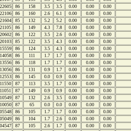
22605
86
158
3.5
3.5
0.00
0.00
0.00
22106
86
160
2.6
6.1
0.00
0.00
0.00
21604
85
132
5.2
5.2
0.00
0.00
0.00
21105
86
149
4.3
7.8
0.00
0.00
0.00
20602
86
122
3.5
2.6
0.00
0.00
0.00
20103
85
122
3.5
4.3
0.00
0.00
0.00
15559
86
124
3.5
4.3
0.00
0.00
0.00
14058
86
111
1.7
1.7
0.00
0.00
0.00
13556
86
118
1.7
1.7
0.00
0.00
0.00
13056
86
131
0.9
1.7
0.00
0.00
0.00
12553
86
145
0.0
0.9
0.00
0.00
0.00
11550
87
113
3.5
1.7
0.00
0.00
0.00
11051
87
149
0.9
0.9
0.00
0.00
0.00
10549
87
132
2.6
3.5
0.00
0.00
0.00
10050
87
65
0.0
0.0
0.00
0.00
0.00
05548
86
105
1.7
1.7
0.00
0.00
0.00
05049
86
104
1.7
2.6
0.00
0.00
0.00
04547
87
105
2.6
1.7
0.00
0.00
0.00