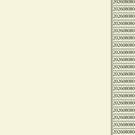
202608080
202608080
202608080
202608080
202608080
202608080
202608080
202608080
202608080
202608080
202608080
202608080
202608080
202608080
202608080
202608080
202608080
202608080
202608080