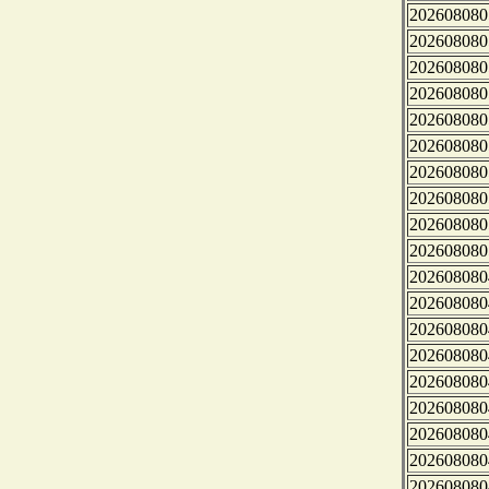
202608080
202608080
202608080
202608080
202608080
202608080
202608080
202608080
202608080
202608080
202608080
202608080
202608080
202608080
202608080
202608080
202608080
202608080
202608080