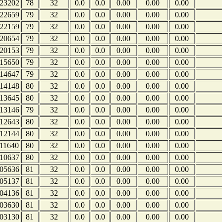
23202
78
32
0.0
0.0
0.00
0.00
0.00
22659
79
32
0.0
0.0
0.00
0.00
0.00
22159
79
32
0.0
0.0
0.00
0.00
0.00
20654
79
32
0.0
0.0
0.00
0.00
0.00
20153
79
32
0.0
0.0
0.00
0.00
0.00
15650
79
32
0.0
0.0
0.00
0.00
0.00
14647
79
32
0.0
0.0
0.00
0.00
0.00
14148
80
32
0.0
0.0
0.00
0.00
0.00
13645
80
32
0.0
0.0
0.00
0.00
0.00
13146
79
32
0.0
0.0
0.00
0.00
0.00
12643
80
32
0.0
0.0
0.00
0.00
0.00
12144
80
32
0.0
0.0
0.00
0.00
0.00
11640
80
32
0.0
0.0
0.00
0.00
0.00
10637
80
32
0.0
0.0
0.00
0.00
0.00
05636
81
32
0.0
0.0
0.00
0.00
0.00
05137
81
32
0.0
0.0
0.00
0.00
0.00
04136
81
32
0.0
0.0
0.00
0.00
0.00
03630
81
32
0.0
0.0
0.00
0.00
0.00
03130
81
32
0.0
0.0
0.00
0.00
0.00