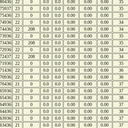
80436
22
0
0.0
0.0
0.00
0.00
0.00
35
75937
23
0
0.0
0.0
0.00
0.00
0.00
35
75436
23
0
0.0
0.0
0.00
0.00
0.00
35
74936
22
0
0.0
0.0
0.00
0.00
0.00
34
74436
22
208
0.0
0.0
0.00
0.00
0.00
34
73936
22
0
0.0
0.0
0.00
0.00
0.00
35
73436
22
208
0.0
0.0
0.00
0.00
0.00
35
72936
22
0
0.0
0.0
0.00
0.00
0.00
34
72437
22
208
0.0
0.0
0.00
0.00
0.00
34
71936
22
0
0.0
0.0
0.00
0.00
0.00
35
71436
22
0
0.0
0.0
0.00
0.00
0.00
36
70936
22
0
0.0
0.0
0.00
0.00
0.00
36
70436
21
0
0.0
0.0
0.00
0.00
0.00
37
65936
22
0
0.0
0.0
0.00
0.00
0.00
37
65436
21
0
0.0
0.0
0.00
0.00
0.00
38
64936
21
0
0.0
0.0
0.00
0.00
0.00
37
64436
21
0
0.0
0.0
0.00
0.00
0.00
38
63936
21
0
0.0
0.0
0.00
0.00
0.00
37
63436
21
0
0.0
0.0
0.00
0.00
0.00
37