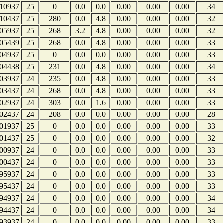
10937
25
0
0.0
0.0
0.00
0.00
0.00
34
10437
25
280
0.0
4.8
0.00
0.00
0.00
32
05937
25
268
3.2
4.8
0.00
0.00
0.00
32
05439
25
268
0.0
4.8
0.00
0.00
0.00
33
04937
25
0
0.0
0.0
0.00
0.00
0.00
33
04438
25
231
0.0
4.8
0.00
0.00
0.00
34
03937
24
235
0.0
4.8
0.00
0.00
0.00
33
03437
24
268
0.0
4.8
0.00
0.00
0.00
33
02937
24
303
0.0
1.6
0.00
0.00
0.00
33
02437
24
208
0.0
0.0
0.00
0.00
0.00
28
01937
25
0
0.0
0.0
0.00
0.00
0.00
33
01437
25
0
0.0
0.0
0.00
0.00
0.00
32
00937
24
0
0.0
0.0
0.00
0.00
0.00
33
00437
24
0
0.0
0.0
0.00
0.00
0.00
33
95937
24
0
0.0
0.0
0.00
0.00
0.00
33
95437
24
0
0.0
0.0
0.00
0.00
0.00
33
94937
24
0
0.0
0.0
0.00
0.00
0.00
34
94437
24
0
0.0
0.0
0.00
0.00
0.00
34
93937
24
0
0.0
0.0
0.00
0.00
0.00
33