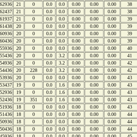
62936
21
0
0.0
0.0
0.00
0.00
0.00
38
62437
21
0
0.0
0.0
0.00
0.00
0.00
38
61937
21
0
0.0
0.0
0.00
0.00
0.00
39
61438
20
0
0.0
0.0
0.00
0.00
0.00
39
60936
20
0
0.0
0.0
0.00
0.00
0.00
39
60436
20
0
0.0
0.0
0.00
0.00
0.00
39
55936
20
0
0.0
0.0
0.00
0.00
0.00
40
55436
20
0
0.0
3.2
0.00
0.00
0.00
41
54936
20
0
0.0
3.2
0.00
0.00
0.00
42
54436
20
228
0.0
3.2
0.00
0.00
0.00
42
53936
20
0
0.0
0.0
0.00
0.00
0.00
43
53437
19
0
0.0
1.6
0.00
0.00
0.00
43
52936
19
0
0.0
1.6
0.00
0.00
0.00
43
52436
19
351
0.0
1.6
0.00
0.00
0.00
43
51936
18
0
0.0
0.0
0.00
0.00
0.00
43
51436
18
0
0.0
0.0
0.00
0.00
0.00
44
50936
18
0
0.0
0.0
0.00
0.00
0.00
44
50436
18
0
0.0
0.0
0.00
0.00
0.00
44
45936
18
0
0.0
0.0
0.00
0.00
0.00
45