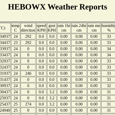
HEBOWX Weather Reports
temp
wind
speed
gust
rain 1hr
rain 24hr
rain mn
humidit
TC)
C
direction
KPH
KPH
cm
cm
cm
%
34937
24
292
0.0
0.0
0.00
0.00
0.00
33
34437
23
292
0.0
0.0
0.00
0.00
0.00
33
33937
24
0
0.0
0.0
0.00
0.00
0.00
34
33437
24
0
0.0
0.0
0.00
0.00
0.00
34
32937
24
0
0.0
0.0
0.00
0.00
0.00
33
32437
24
0
0.0
0.0
0.00
0.00
0.00
33
31937
24
246
0.0
0.0
0.00
0.00
0.00
33
31437
24
0
0.0
0.0
0.00
0.00
0.00
33
30937
24
0
0.0
0.0
0.00
0.00
0.00
32
30437
24
0
0.0
3.2
0.00
0.00
0.00
31
25937
24
0
0.0
3.2
0.00
0.00
0.00
31
25437
25
274
0.0
3.2
0.00
0.00
0.00
31
24940
25
0
0.0
0.0
0.00
0.00
0.00
31