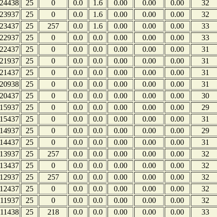
24438
25
0
0.0
1.6
0.00
0.00
0.00
32
23937
25
0
0.0
1.6
0.00
0.00
0.00
32
23437
25
257
0.0
1.6
0.00
0.00
0.00
33
22937
25
0
0.0
0.0
0.00
0.00
0.00
33
22437
25
0
0.0
0.0
0.00
0.00
0.00
31
21937
25
0
0.0
0.0
0.00
0.00
0.00
31
21437
25
0
0.0
0.0
0.00
0.00
0.00
31
20938
25
0
0.0
0.0
0.00
0.00
0.00
31
20437
25
0
0.0
0.0
0.00
0.00
0.00
30
15937
25
0
0.0
0.0
0.00
0.00
0.00
29
15437
25
0
0.0
0.0
0.00
0.00
0.00
31
14937
25
0
0.0
0.0
0.00
0.00
0.00
29
14437
25
0
0.0
0.0
0.00
0.00
0.00
31
13937
25
257
0.0
0.0
0.00
0.00
0.00
32
13437
25
0
0.0
0.0
0.00
0.00
0.00
32
12937
25
257
0.0
0.0
0.00
0.00
0.00
32
12437
25
0
0.0
0.0
0.00
0.00
0.00
32
11937
25
0
0.0
0.0
0.00
0.00
0.00
32
11438
25
218
0.0
0.0
0.00
0.00
0.00
33