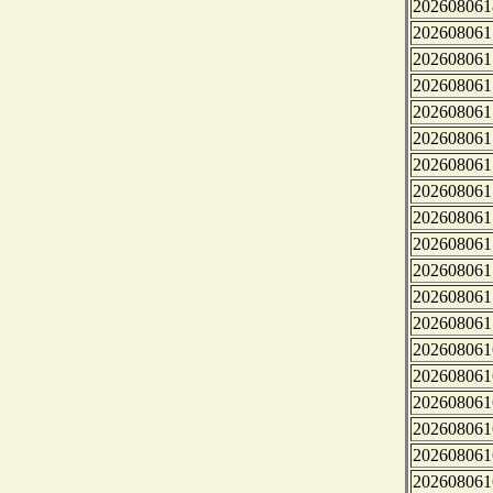
202608061
202608061
202608061
202608061
202608061
202608061
202608061
202608061
202608061
202608061
202608061
202608061
202608061
202608061
202608061
202608061
202608061
202608061
202608061