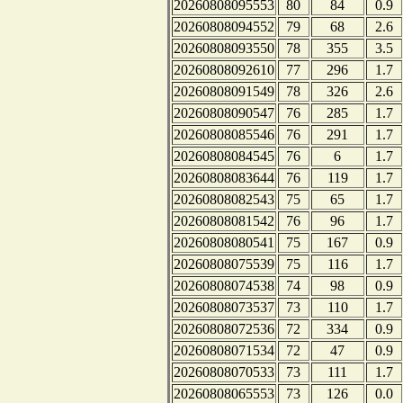
20260808095553
80
84
0.9
20260808094552
79
68
2.6
20260808093550
78
355
3.5
20260808092610
77
296
1.7
20260808091549
78
326
2.6
20260808090547
76
285
1.7
20260808085546
76
291
1.7
20260808084545
76
6
1.7
20260808083644
76
119
1.7
20260808082543
75
65
1.7
20260808081542
76
96
1.7
20260808080541
75
167
0.9
20260808075539
75
116
1.7
20260808074538
74
98
0.9
20260808073537
73
110
1.7
20260808072536
72
334
0.9
20260808071534
72
47
0.9
20260808070533
73
111
1.7
20260808065553
73
126
0.0