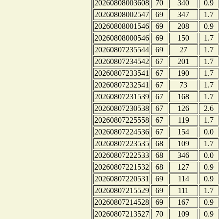
20260808003608
70
340
0.9
20260808002547
69
347
1.7
20260808001546
69
208
0.9
20260808000546
69
150
1.7
20260807235544
69
27
1.7
20260807234542
67
201
1.7
20260807233541
67
190
1.7
20260807232541
67
73
1.7
20260807231539
67
168
1.7
20260807230538
67
126
2.6
20260807225558
67
119
1.7
20260807224536
67
154
0.0
20260807223535
68
109
1.7
20260807222533
68
346
0.0
20260807221532
68
127
0.9
20260807220531
69
114
0.9
20260807215529
69
111
1.7
20260807214528
69
167
0.9
20260807213527
70
109
0.9