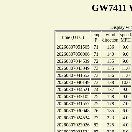
GW7411 W
Display wi
temp
wind
speed
time (UTC)
F
direction
MPH
20260807051505
71
136
9.0
20260807050006
71
140
9.0
20260807044539
72
135
9.0
20260807043049
73
135
11.0
20260807041552
73
136
11.0
20260807040149
73
138
10.0
20260807034521
74
137
9.0
20260807033105
75
158
9.0
20260807031557
75
178
7.0
20260807030048
76
185
6.0
20260807024534
77
223
4.0
20260807023026
82
225
4.0
20260807021524
87
226
5.0