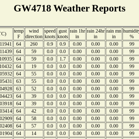
GW4718 Weather Reports
temp
wind
speed
gust
rain 1hr
rain 24hr
rain mn
humidit
TC)
F
direction
knots
knots
in
in
in
%
11941
64
260
0.9
0.9
0.00
0.00
0.00
99
11439
64
59
0.0
0.0
0.00
0.00
0.00
99
10935
64
59
0.0
1.7
0.00
0.00
0.00
99
10432
64
19
0.0
0.0
0.00
0.00
0.00
99
05932
64
55
0.0
0.0
0.00
0.00
0.00
99
05431
63
55
0.0
0.0
0.00
0.00
0.00
99
04928
63
52
0.0
0.0
0.00
0.00
0.00
99
04423
64
39
0.0
0.0
0.00
0.00
0.00
99
03918
64
39
0.0
0.0
0.00
0.00
0.00
99
03414
64
42
0.0
0.0
0.00
0.00
0.00
99
02909
64
58
0.0
0.0
0.00
0.00
0.00
99
02408
64
57
0.0
0.0
0.00
0.00
0.00
99
01904
64
14
0.0
0.0
0.00
0.00
0.00
99