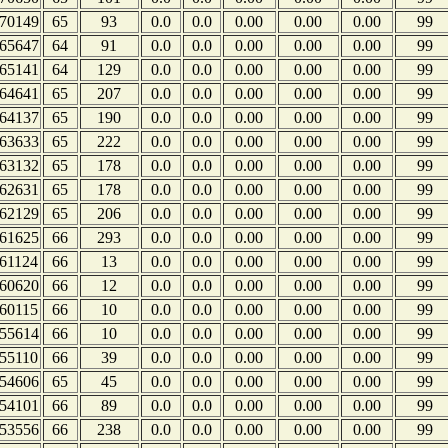
70149
65
93
0.0
0.0
0.00
0.00
0.00
99
65647
64
91
0.0
0.0
0.00
0.00
0.00
99
65141
64
129
0.0
0.0
0.00
0.00
0.00
99
64641
65
207
0.0
0.0
0.00
0.00
0.00
99
64137
65
190
0.0
0.0
0.00
0.00
0.00
99
63633
65
222
0.0
0.0
0.00
0.00
0.00
99
63132
65
178
0.0
0.0
0.00
0.00
0.00
99
62631
65
178
0.0
0.0
0.00
0.00
0.00
99
62129
65
206
0.0
0.0
0.00
0.00
0.00
99
61625
66
293
0.0
0.0
0.00
0.00
0.00
99
61124
66
13
0.0
0.0
0.00
0.00
0.00
99
60620
66
12
0.0
0.0
0.00
0.00
0.00
99
60115
66
10
0.0
0.0
0.00
0.00
0.00
99
55614
66
10
0.0
0.0
0.00
0.00
0.00
99
55110
66
39
0.0
0.0
0.00
0.00
0.00
99
54606
65
45
0.0
0.0
0.00
0.00
0.00
99
54101
66
89
0.0
0.0
0.00
0.00
0.00
99
53556
66
238
0.0
0.0
0.00
0.00
0.00
99