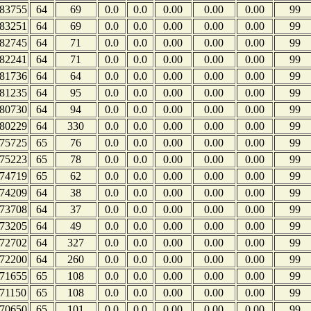
83755
64
69
0.0
0.0
0.00
0.00
0.00
99
83251
64
69
0.0
0.0
0.00
0.00
0.00
99
82745
64
71
0.0
0.0
0.00
0.00
0.00
99
82241
64
71
0.0
0.0
0.00
0.00
0.00
99
81736
64
64
0.0
0.0
0.00
0.00
0.00
99
81235
64
95
0.0
0.0
0.00
0.00
0.00
99
80730
64
94
0.0
0.0
0.00
0.00
0.00
99
80229
64
330
0.0
0.0
0.00
0.00
0.00
99
75725
65
76
0.0
0.0
0.00
0.00
0.00
99
75223
65
78
0.0
0.0
0.00
0.00
0.00
99
74719
65
62
0.0
0.0
0.00
0.00
0.00
99
74209
64
38
0.0
0.0
0.00
0.00
0.00
99
73708
64
37
0.0
0.0
0.00
0.00
0.00
99
73205
64
49
0.0
0.0
0.00
0.00
0.00
99
72702
64
327
0.0
0.0
0.00
0.00
0.00
99
72200
64
260
0.0
0.0
0.00
0.00
0.00
99
71655
65
108
0.0
0.0
0.00
0.00
0.00
99
71150
65
108
0.0
0.0
0.00
0.00
0.00
99
70650
65
101
0.0
0.0
0.00
0.00
0.00
99