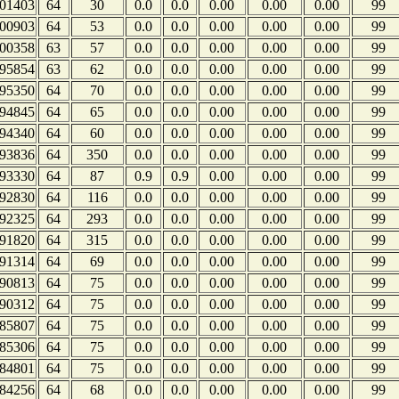
01403
64
30
0.0
0.0
0.00
0.00
0.00
99
00903
64
53
0.0
0.0
0.00
0.00
0.00
99
00358
63
57
0.0
0.0
0.00
0.00
0.00
99
95854
63
62
0.0
0.0
0.00
0.00
0.00
99
95350
64
70
0.0
0.0
0.00
0.00
0.00
99
94845
64
65
0.0
0.0
0.00
0.00
0.00
99
94340
64
60
0.0
0.0
0.00
0.00
0.00
99
93836
64
350
0.0
0.0
0.00
0.00
0.00
99
93330
64
87
0.9
0.9
0.00
0.00
0.00
99
92830
64
116
0.0
0.0
0.00
0.00
0.00
99
92325
64
293
0.0
0.0
0.00
0.00
0.00
99
91820
64
315
0.0
0.0
0.00
0.00
0.00
99
91314
64
69
0.0
0.0
0.00
0.00
0.00
99
90813
64
75
0.0
0.0
0.00
0.00
0.00
99
90312
64
75
0.0
0.0
0.00
0.00
0.00
99
85807
64
75
0.0
0.0
0.00
0.00
0.00
99
85306
64
75
0.0
0.0
0.00
0.00
0.00
99
84801
64
75
0.0
0.0
0.00
0.00
0.00
99
84256
64
68
0.0
0.0
0.00
0.00
0.00
99