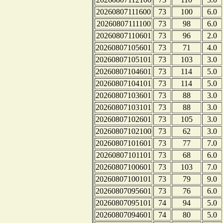
20260807111600
73
100
6.0
20260807111100
73
98
6.0
20260807110601
73
96
2.0
20260807105601
73
71
4.0
20260807105101
73
103
3.0
20260807104601
73
114
5.0
20260807104101
73
114
5.0
20260807103601
73
88
3.0
20260807103101
73
88
3.0
20260807102601
73
105
3.0
20260807102100
73
62
3.0
20260807101601
73
77
7.0
20260807101101
73
68
6.0
20260807100601
73
103
7.0
20260807100101
73
79
9.0
20260807095601
73
76
6.0
20260807095101
74
94
5.0
20260807094601
74
80
5.0