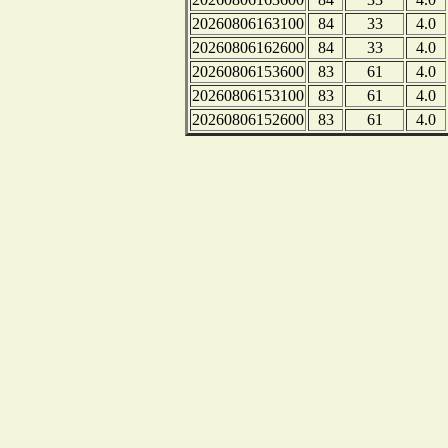
20260806163100
84
33
4.0
20260806162600
84
33
4.0
20260806153600
83
61
4.0
20260806153100
83
61
4.0
20260806152600
83
61
4.0