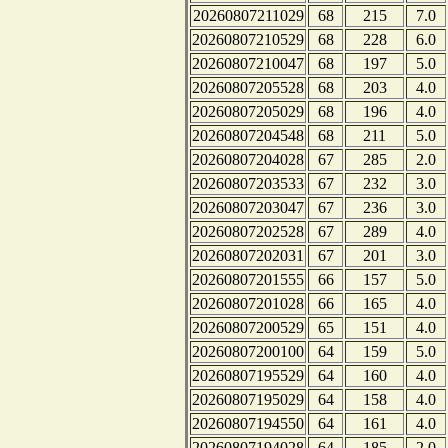
20260807211029
68
215
7.0
20260807210529
68
228
6.0
20260807210047
68
197
5.0
20260807205528
68
203
4.0
20260807205029
68
196
4.0
20260807204548
68
211
5.0
20260807204028
67
285
2.0
20260807203533
67
232
3.0
20260807203047
67
236
3.0
20260807202528
67
289
4.0
20260807202031
67
201
3.0
20260807201555
66
157
5.0
20260807201028
66
165
4.0
20260807200529
65
151
4.0
20260807200100
64
159
5.0
20260807195529
64
160
4.0
20260807195029
64
158
4.0
20260807194550
64
161
4.0
20260807194028
64
185
2.0