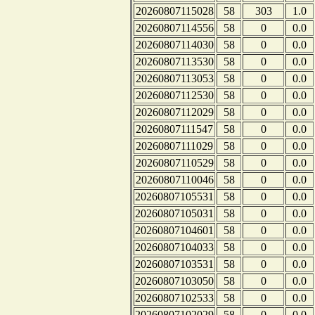
20260807115028
58
303
1.0
20260807114556
58
0
0.0
20260807114030
58
0
0.0
20260807113530
58
0
0.0
20260807113053
58
0
0.0
20260807112530
58
0
0.0
20260807112029
58
0
0.0
20260807111547
58
0
0.0
20260807111029
58
0
0.0
20260807110529
58
0
0.0
20260807110046
58
0
0.0
20260807105531
58
0
0.0
20260807105031
58
0
0.0
20260807104601
58
0
0.0
20260807104033
58
0
0.0
20260807103531
58
0
0.0
20260807103050
58
0
0.0
20260807102533
58
0
0.0
20260807102029
58
0
0.0