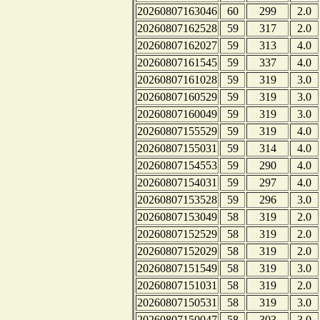
20260807163046
60
299
2.0
20260807162528
59
317
2.0
20260807162027
59
313
4.0
20260807161545
59
337
4.0
20260807161028
59
319
3.0
20260807160529
59
319
3.0
20260807160049
59
319
3.0
20260807155529
59
319
4.0
20260807155031
59
314
4.0
20260807154553
59
290
4.0
20260807154031
59
297
4.0
20260807153528
59
296
3.0
20260807153049
58
319
2.0
20260807152529
58
319
2.0
20260807152029
58
319
2.0
20260807151549
58
319
3.0
20260807151031
58
319
2.0
20260807150531
58
319
3.0
20260807150047
58
303
3.0