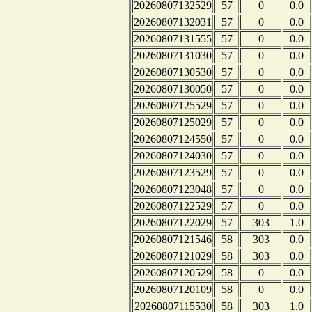
20260807132529
57
0
0.0
20260807132031
57
0
0.0
20260807131555
57
0
0.0
20260807131030
57
0
0.0
20260807130530
57
0
0.0
20260807130050
57
0
0.0
20260807125529
57
0
0.0
20260807125029
57
0
0.0
20260807124550
57
0
0.0
20260807124030
57
0
0.0
20260807123529
57
0
0.0
20260807123048
57
0
0.0
20260807122529
57
0
0.0
20260807122029
57
303
1.0
20260807121546
58
303
0.0
20260807121029
58
303
0.0
20260807120529
58
0
0.0
20260807120109
58
0
0.0
20260807115530
58
303
1.0