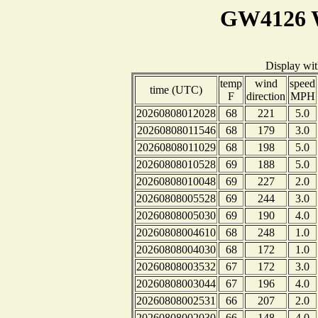
GW4126 W
Display wi
temp
wind
speed
time (UTC)
F
direction
MPH
20260808012028
68
221
5.0
20260808011546
68
179
3.0
20260808011029
68
198
5.0
20260808010528
69
188
5.0
20260808010048
69
227
2.0
20260808005528
69
244
3.0
20260808005030
69
190
4.0
20260808004610
68
248
1.0
20260808004030
68
172
1.0
20260808003532
67
172
3.0
20260808003044
67
196
4.0
20260808002531
66
207
2.0
20260808002030
66
148
4.0