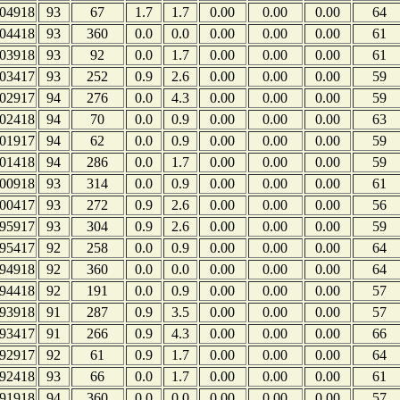
04918
93
67
1.7
1.7
0.00
0.00
0.00
64
04418
93
360
0.0
0.0
0.00
0.00
0.00
61
03918
93
92
0.0
1.7
0.00
0.00
0.00
61
03417
93
252
0.9
2.6
0.00
0.00
0.00
59
02917
94
276
0.0
4.3
0.00
0.00
0.00
59
02418
94
70
0.0
0.9
0.00
0.00
0.00
63
01917
94
62
0.0
0.9
0.00
0.00
0.00
59
01418
94
286
0.0
1.7
0.00
0.00
0.00
59
00918
93
314
0.0
0.9
0.00
0.00
0.00
61
00417
93
272
0.9
2.6
0.00
0.00
0.00
56
95917
93
304
0.9
2.6
0.00
0.00
0.00
59
95417
92
258
0.0
0.9
0.00
0.00
0.00
64
94918
92
360
0.0
0.0
0.00
0.00
0.00
64
94418
92
191
0.0
0.9
0.00
0.00
0.00
57
93918
91
287
0.9
3.5
0.00
0.00
0.00
57
93417
91
266
0.9
4.3
0.00
0.00
0.00
66
92917
92
61
0.9
1.7
0.00
0.00
0.00
64
92418
93
66
0.0
1.7
0.00
0.00
0.00
61
91918
94
360
0.0
0.0
0.00
0.00
0.00
57