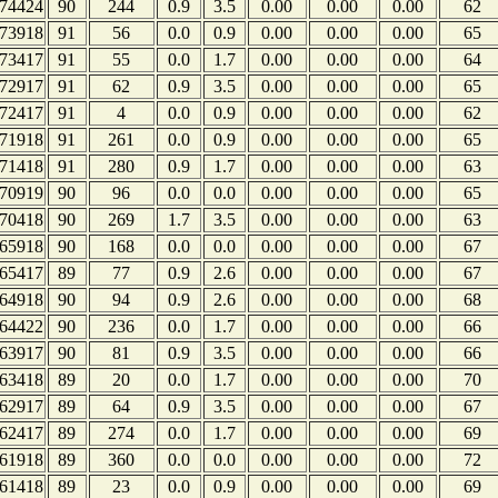
74424
90
244
0.9
3.5
0.00
0.00
0.00
62
73918
91
56
0.0
0.9
0.00
0.00
0.00
65
73417
91
55
0.0
1.7
0.00
0.00
0.00
64
72917
91
62
0.9
3.5
0.00
0.00
0.00
65
72417
91
4
0.0
0.9
0.00
0.00
0.00
62
71918
91
261
0.0
0.9
0.00
0.00
0.00
65
71418
91
280
0.9
1.7
0.00
0.00
0.00
63
70919
90
96
0.0
0.0
0.00
0.00
0.00
65
70418
90
269
1.7
3.5
0.00
0.00
0.00
63
65918
90
168
0.0
0.0
0.00
0.00
0.00
67
65417
89
77
0.9
2.6
0.00
0.00
0.00
67
64918
90
94
0.9
2.6
0.00
0.00
0.00
68
64422
90
236
0.0
1.7
0.00
0.00
0.00
66
63917
90
81
0.9
3.5
0.00
0.00
0.00
66
63418
89
20
0.0
1.7
0.00
0.00
0.00
70
62917
89
64
0.9
3.5
0.00
0.00
0.00
67
62417
89
274
0.0
1.7
0.00
0.00
0.00
69
61918
89
360
0.0
0.0
0.00
0.00
0.00
72
61418
89
23
0.0
0.9
0.00
0.00
0.00
69