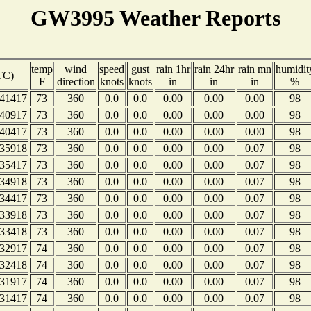
GW3995 Weather Reports
temp
wind
speed
gust
rain 1hr
rain 24hr
rain mn
humidit
TC)
F
direction
knots
knots
in
in
in
%
41417
73
360
0.0
0.0
0.00
0.00
0.00
98
40917
73
360
0.0
0.0
0.00
0.00
0.00
98
40417
73
360
0.0
0.0
0.00
0.00
0.00
98
35918
73
360
0.0
0.0
0.00
0.00
0.07
98
35417
73
360
0.0
0.0
0.00
0.00
0.07
98
34918
73
360
0.0
0.0
0.00
0.00
0.07
98
34417
73
360
0.0
0.0
0.00
0.00
0.07
98
33918
73
360
0.0
0.0
0.00
0.00
0.07
98
33418
73
360
0.0
0.0
0.00
0.00
0.07
98
32917
74
360
0.0
0.0
0.00
0.00
0.07
98
32418
74
360
0.0
0.0
0.00
0.00
0.07
98
31917
74
360
0.0
0.0
0.00
0.00
0.07
98
31417
74
360
0.0
0.0
0.00
0.00
0.07
98