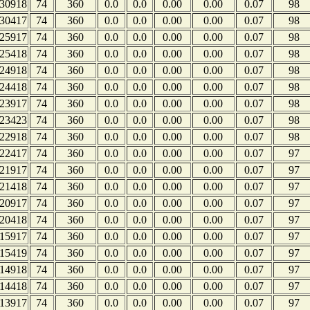
30918
74
360
0.0
0.0
0.00
0.00
0.07
98
30417
74
360
0.0
0.0
0.00
0.00
0.07
98
25917
74
360
0.0
0.0
0.00
0.00
0.07
98
25418
74
360
0.0
0.0
0.00
0.00
0.07
98
24918
74
360
0.0
0.0
0.00
0.00
0.07
98
24418
74
360
0.0
0.0
0.00
0.00
0.07
98
23917
74
360
0.0
0.0
0.00
0.00
0.07
98
23423
74
360
0.0
0.0
0.00
0.00
0.07
98
22918
74
360
0.0
0.0
0.00
0.00
0.07
98
22417
74
360
0.0
0.0
0.00
0.00
0.07
97
21917
74
360
0.0
0.0
0.00
0.00
0.07
97
21418
74
360
0.0
0.0
0.00
0.00
0.07
97
20917
74
360
0.0
0.0
0.00
0.00
0.07
97
20418
74
360
0.0
0.0
0.00
0.00
0.07
97
15917
74
360
0.0
0.0
0.00
0.00
0.07
97
15419
74
360
0.0
0.0
0.00
0.00
0.07
97
14918
74
360
0.0
0.0
0.00
0.00
0.07
97
14418
74
360
0.0
0.0
0.00
0.00
0.07
97
13917
74
360
0.0
0.0
0.00
0.00
0.07
97