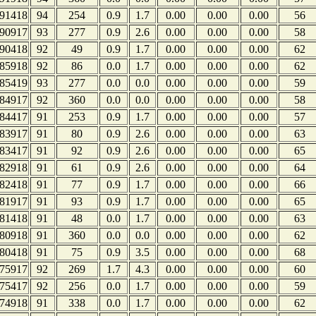
91418
94
254
0.9
1.7
0.00
0.00
0.00
56
90917
93
277
0.9
2.6
0.00
0.00
0.00
58
90418
92
49
0.9
1.7
0.00
0.00
0.00
62
85918
92
86
0.0
1.7
0.00
0.00
0.00
62
85419
93
277
0.0
0.0
0.00
0.00
0.00
59
84917
92
360
0.0
0.0
0.00
0.00
0.00
58
84417
91
253
0.9
1.7
0.00
0.00
0.00
57
83917
91
80
0.9
2.6
0.00
0.00
0.00
63
83417
91
92
0.9
2.6
0.00
0.00
0.00
65
82918
91
61
0.9
2.6
0.00
0.00
0.00
64
82418
91
77
0.9
1.7
0.00
0.00
0.00
66
81917
91
93
0.9
1.7
0.00
0.00
0.00
65
81418
91
48
0.0
1.7
0.00
0.00
0.00
63
80918
91
360
0.0
0.0
0.00
0.00
0.00
62
80418
91
75
0.9
3.5
0.00
0.00
0.00
68
75917
92
269
1.7
4.3
0.00
0.00
0.00
60
75417
92
256
0.0
1.7
0.00
0.00
0.00
59
74918
91
338
0.0
1.7
0.00
0.00
0.00
62