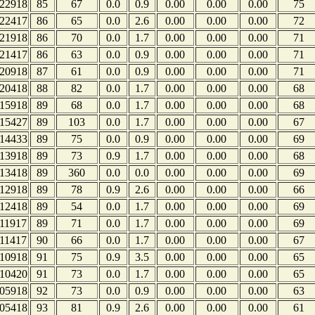
22918
85
67
0.0
0.9
0.00
0.00
0.00
75
22417
86
65
0.0
2.6
0.00
0.00
0.00
72
21918
86
70
0.0
1.7
0.00
0.00
0.00
71
21417
86
63
0.0
0.9
0.00
0.00
0.00
71
20918
87
61
0.0
0.9
0.00
0.00
0.00
71
20418
88
82
0.0
1.7
0.00
0.00
0.00
68
15918
89
68
0.0
1.7
0.00
0.00
0.00
68
15427
89
103
0.0
1.7
0.00
0.00
0.00
67
14433
89
75
0.0
0.9
0.00
0.00
0.00
69
13918
89
73
0.9
1.7
0.00
0.00
0.00
68
13418
89
360
0.0
0.0
0.00
0.00
0.00
69
12918
89
78
0.9
2.6
0.00
0.00
0.00
66
12418
89
54
0.0
1.7
0.00
0.00
0.00
69
11917
89
71
0.0
1.7
0.00
0.00
0.00
69
11417
90
66
0.0
1.7
0.00
0.00
0.00
67
10918
91
75
0.9
3.5
0.00
0.00
0.00
65
10420
91
73
0.0
1.7
0.00
0.00
0.00
65
05918
92
73
0.0
0.9
0.00
0.00
0.00
63
05418
93
81
0.9
2.6
0.00
0.00
0.00
61