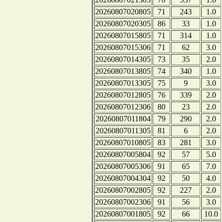
20260807020805
71
243
1.0
20260807020305
86
33
1.0
20260807015805
71
314
1.0
20260807015306
71
62
3.0
20260807014305
73
35
2.0
20260807013805
74
340
1.0
20260807013305
75
9
3.0
20260807012805
76
339
2.0
20260807012306
80
23
2.0
20260807011804
79
290
2.0
20260807011305
81
6
2.0
20260807010805
83
281
3.0
20260807005804
92
57
5.0
20260807005306
91
65
7.0
20260807004304
92
50
4.0
20260807002805
92
227
2.0
20260807002306
91
56
3.0
20260807001805
92
66
10.0