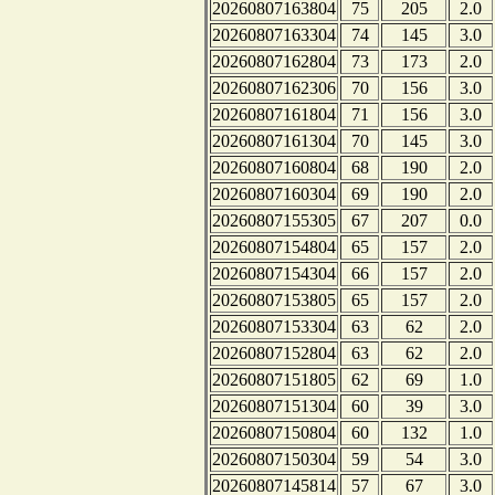
20260807163804
75
205
2.0
20260807163304
74
145
3.0
20260807162804
73
173
2.0
20260807162306
70
156
3.0
20260807161804
71
156
3.0
20260807161304
70
145
3.0
20260807160804
68
190
2.0
20260807160304
69
190
2.0
20260807155305
67
207
0.0
20260807154804
65
157
2.0
20260807154304
66
157
2.0
20260807153805
65
157
2.0
20260807153304
63
62
2.0
20260807152804
63
62
2.0
20260807151805
62
69
1.0
20260807151304
60
39
3.0
20260807150804
60
132
1.0
20260807150304
59
54
3.0
20260807145814
57
67
3.0