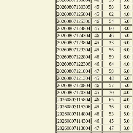
20260807130305
45
58
5.0
20260807125804
45
62
4.0
20260807125306
46
54
5.0
20260807124804
45
60
3.0
20260807124304
46
46
5.0
20260807123804
45
33
6.0
20260807123304
45
56
6.0
20260807122804
46
59
6.0
20260807122306
46
64
4.0
20260807121804
47
58
6.0
20260807121304
45
48
5.0
20260807120804
46
57
5.0
20260807120304
45
70
4.0
20260807115804
46
65
4.0
20260807115306
45
36
3.0
20260807114804
46
53
5.0
20260807114304
46
45
5.0
20260807113804
47
47
3.0