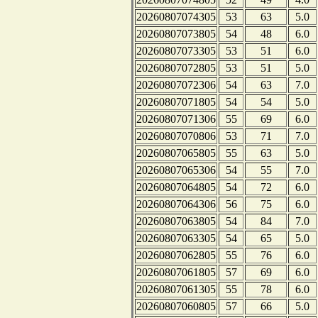
20260807074305
53
63
5.0
20260807073805
54
48
6.0
20260807073305
53
51
6.0
20260807072805
53
51
5.0
20260807072306
54
63
7.0
20260807071805
54
54
5.0
20260807071306
55
69
6.0
20260807070806
53
71
7.0
20260807065805
55
63
5.0
20260807065306
54
55
7.0
20260807064805
54
72
6.0
20260807064306
56
75
6.0
20260807063805
54
84
7.0
20260807063305
54
65
5.0
20260807062805
55
76
6.0
20260807061805
57
69
6.0
20260807061305
55
78
6.0
20260807060805
57
66
5.0