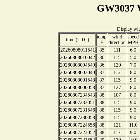
GW3037 W
Display wi
temp
wind
speed
time (UTC)
F
direction
MPH
20260808011541
85
111
6.0
20260808010042
86
115
5.0
20260808004549
86
120
7.0
20260808003040
87
112
8.0
20260808001548
87
115
9.0
20260808000058
87
127
8.0
20260807234543
88
107
8.0
20260807233051
88
115
9.0
20260807231546
88
115
9.0
20260807230058
88
115
9.0
20260807224556
88
121
11.0
20260807223052
88
117
9.0
20260807221553
89
130
10.0