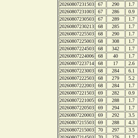
20260807231503
67
290
1.7
20260807231003
67
286
0.9
20260807230503
67
289
1.7
20260807230213
68
285
1.7
20260807225503
68
290
1.7
20260807225003
68
308
1.7
20260807224503
68
342
1.7
20260807224006
68
40
1.7
20260807223714
68
17
2.6
20260807223003
68
284
6.1
20260807222503
68
279
5.2
20260807222003
68
284
1.7
20260807221503
69
282
0.9
20260807221005
69
288
1.7
20260807220503
69
294
1.7
20260807220003
69
292
3.5
20260807215503
69
288
4.3
20260807215003
70
297
3.5
20260807214503
70
276
1.7