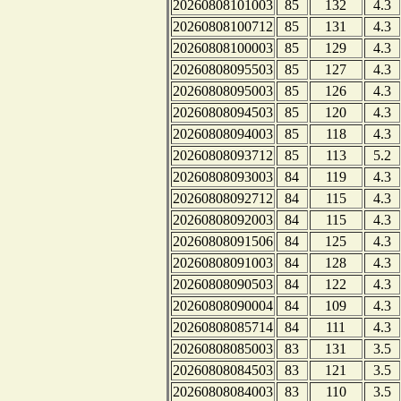
20260808101003
85
132
4.3
20260808100712
85
131
4.3
20260808100003
85
129
4.3
20260808095503
85
127
4.3
20260808095003
85
126
4.3
20260808094503
85
120
4.3
20260808094003
85
118
4.3
20260808093712
85
113
5.2
20260808093003
84
119
4.3
20260808092712
84
115
4.3
20260808092003
84
115
4.3
20260808091506
84
125
4.3
20260808091003
84
128
4.3
20260808090503
84
122
4.3
20260808090004
84
109
4.3
20260808085714
84
111
4.3
20260808085003
83
131
3.5
20260808084503
83
121
3.5
20260808084003
83
110
3.5