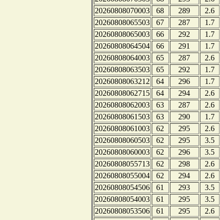
20260808070003
68
289
2.6
20260808065503
67
287
1.7
20260808065003
66
292
1.7
20260808064504
66
291
1.7
20260808064003
65
287
2.6
20260808063503
65
292
1.7
20260808063212
64
296
1.7
20260808062715
64
294
2.6
20260808062003
63
287
2.6
20260808061503
63
290
1.7
20260808061003
62
295
2.6
20260808060503
62
295
3.5
20260808060003
62
296
3.5
20260808055713
62
298
2.6
20260808055004
62
294
2.6
20260808054506
61
293
3.5
20260808054003
61
295
3.5
20260808053506
61
295
2.6