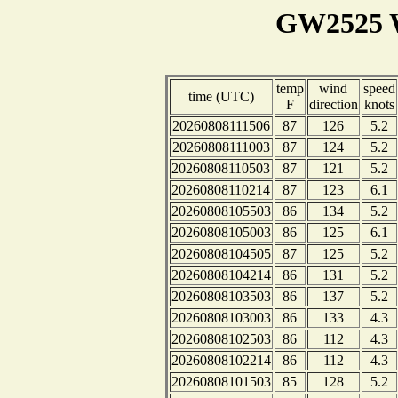
GW2525 W
temp
wind
speed
time (UTC)
F
direction
knots
20260808111506
87
126
5.2
20260808111003
87
124
5.2
20260808110503
87
121
5.2
20260808110214
87
123
6.1
20260808105503
86
134
5.2
20260808105003
86
125
6.1
20260808104505
87
125
5.2
20260808104214
86
131
5.2
20260808103503
86
137
5.2
20260808103003
86
133
4.3
20260808102503
86
112
4.3
20260808102214
86
112
4.3
20260808101503
85
128
5.2