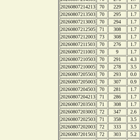
20260807214213
70
229
1.7
20260807213503
70
295
1.7
20260807213003
70
294
1.7
20260807212505
71
308
1.7
20260807212003
73
308
1.7
20260807211503
70
276
1.7
20260807211003
70
9
1.7
20260807210503
70
291
4.3
20260807210005
70
278
3.5
20260807205503
70
293
0.0
20260807205003
70
307
0.9
20260807204503
70
281
1.7
20260807204213
71
286
1.7
20260807203503
71
308
1.7
20260807203003
72
347
2.6
20260807202503
71
358
3.5
20260807202003
72
333
3.5
20260807201503
72
303
5.2