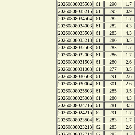
20260808035503
61
290
1.7
20260808035215
61
295
0.9
20260808034504
61
282
1.7
20260808034003
61
282
4.3
20260808033503
61
283
4.3
20260808033213
61
286
3.5
20260808032503
61
283
1.7
20260808032003
61
286
1.7
20260808031503
61
280
2.6
20260808031003
61
277
3.5
20260808030503
61
291
2.6
20260808030004
61
301
2.6
20260808025503
61
285
3.5
20260808025003
61
280
4.3
20260808024716
61
281
3.5
20260808024215
62
291
1.7
20260808023504
62
283
1.7
20260808023213
62
283
2.6
20260808022714
62
283
4.3