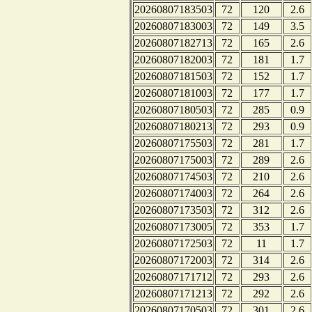
20260807183503
72
120
2.6
20260807183003
72
149
3.5
20260807182713
72
165
2.6
20260807182003
72
181
1.7
20260807181503
72
152
1.7
20260807181003
72
177
1.7
20260807180503
72
285
0.9
20260807180213
72
293
0.9
20260807175503
72
281
1.7
20260807175003
72
289
2.6
20260807174503
72
210
2.6
20260807174003
72
264
2.6
20260807173503
72
312
2.6
20260807173005
72
353
1.7
20260807172503
72
11
1.7
20260807172003
72
314
2.6
20260807171712
72
293
2.6
20260807171213
72
292
2.6
20260807170503
72
301
2.6