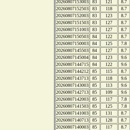
20260807153003
83
121
8.7
20260807152503
83
118
8.7
20260807152003
83
123
8.7
20260807151503
83
127
8.7
20260807151003
83
127
8.7
20260807150503
84
122
8.7
20260807150003
84
125
7.8
20260807145503
84
127
8.7
20260807145004
84
123
9.6
20260807144715
84
122
9.6
20260807144212
85
115
8.7
20260807143713
85
118
9.6
20260807143003
85
113
9.6
20260807142713
85
109
9.6
20260807142003
85
117
7.8
20260807141503
85
125
7.8
20260807141003
85
131
8.7
20260807140713
85
128
8.7
20260807140003
85
117
8.7