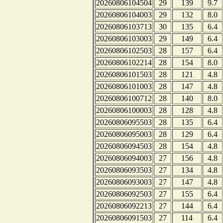
20260806104504
29
139
9.7
20260806104003
29
132
8.0
20260806103713
30
135
6.4
20260806103003
29
149
6.4
20260806102503
28
157
6.4
20260806102214
28
154
8.0
20260806101503
28
121
4.8
20260806101003
28
147
4.8
20260806100712
28
140
8.0
20260806100003
28
128
4.8
20260806095503
28
135
6.4
20260806095003
28
129
6.4
20260806094503
28
154
4.8
20260806094003
27
156
4.8
20260806093503
27
134
4.8
20260806093003
27
147
4.8
20260806092503
27
155
6.4
20260806092213
27
144
6.4
20260806091503
27
114
6.4