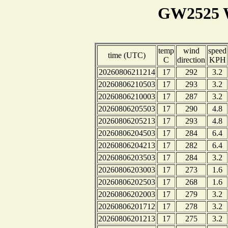
GW2525 W
temp
wind
speed
time (UTC)
C
direction
KPH
20260806211214
17
292
3.2
20260806210503
17
293
3.2
20260806210003
17
287
3.2
20260806205503
17
290
4.8
20260806205213
17
293
4.8
20260806204503
17
284
6.4
20260806204213
17
282
6.4
20260806203503
17
284
3.2
20260806203003
17
273
1.6
20260806202503
17
268
1.6
20260806202003
17
279
3.2
20260806201712
17
278
3.2
20260806201213
17
275
3.2