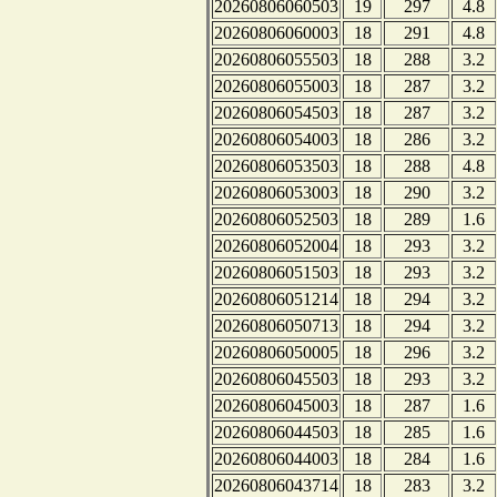
20260806060503
19
297
4.8
20260806060003
18
291
4.8
20260806055503
18
288
3.2
20260806055003
18
287
3.2
20260806054503
18
287
3.2
20260806054003
18
286
3.2
20260806053503
18
288
4.8
20260806053003
18
290
3.2
20260806052503
18
289
1.6
20260806052004
18
293
3.2
20260806051503
18
293
3.2
20260806051214
18
294
3.2
20260806050713
18
294
3.2
20260806050005
18
296
3.2
20260806045503
18
293
3.2
20260806045003
18
287
1.6
20260806044503
18
285
1.6
20260806044003
18
284
1.6
20260806043714
18
283
3.2