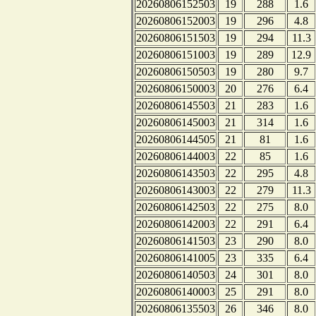
20260806152503
19
288
1.6
20260806152003
19
296
4.8
20260806151503
19
294
11.3
20260806151003
19
289
12.9
20260806150503
19
280
9.7
20260806150003
20
276
6.4
20260806145503
21
283
1.6
20260806145003
21
314
1.6
20260806144505
21
81
1.6
20260806144003
22
85
1.6
20260806143503
22
295
4.8
20260806143003
22
279
11.3
20260806142503
22
275
8.0
20260806142003
22
291
6.4
20260806141503
23
290
8.0
20260806141005
23
335
6.4
20260806140503
24
301
8.0
20260806140003
25
291
8.0
20260806135503
26
346
8.0