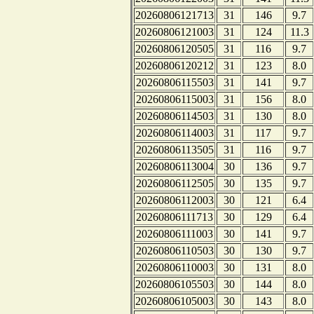
20260806121713
31
146
9.7
20260806121003
31
124
11.3
20260806120505
31
116
9.7
20260806120212
31
123
8.0
20260806115503
31
141
9.7
20260806115003
31
156
8.0
20260806114503
31
130
8.0
20260806114003
31
117
9.7
20260806113505
31
116
9.7
20260806113004
30
136
9.7
20260806112505
30
135
9.7
20260806112003
30
121
6.4
20260806111713
30
129
6.4
20260806111003
30
141
9.7
20260806110503
30
130
9.7
20260806110003
30
131
8.0
20260806105503
30
144
8.0
20260806105003
30
143
8.0