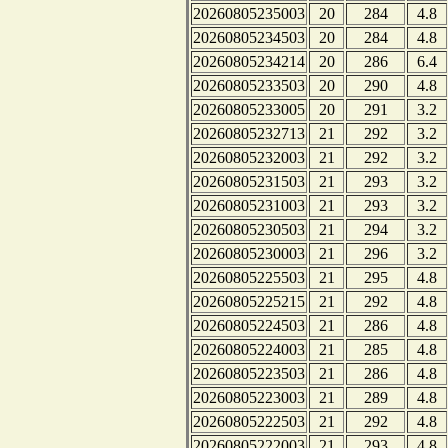
20260805235003
20
284
4.8
20260805234503
20
284
4.8
20260805234214
20
286
6.4
20260805233503
20
290
4.8
20260805233005
20
291
3.2
20260805232713
21
292
3.2
20260805232003
21
292
3.2
20260805231503
21
293
3.2
20260805231003
21
293
3.2
20260805230503
21
294
3.2
20260805230003
21
296
3.2
20260805225503
21
295
4.8
20260805225215
21
292
4.8
20260805224503
21
286
4.8
20260805224003
21
285
4.8
20260805223503
21
286
4.8
20260805223003
21
289
4.8
20260805222503
21
292
4.8
20260805222003
21
293
4.8