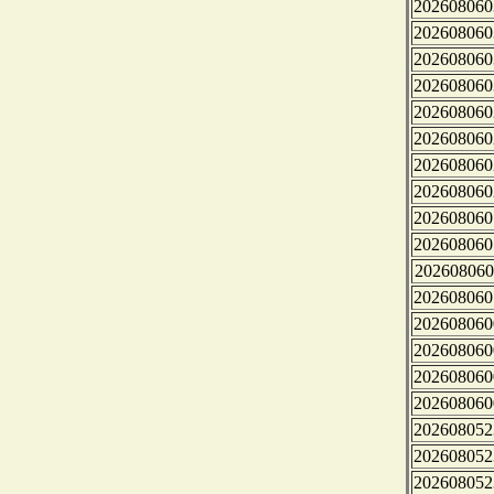
202608060
202608060
202608060
202608060
202608060
202608060
202608060
202608060
202608060
202608060
202608060
202608060
202608060
202608060
202608060
202608060
202608052
202608052
202608052