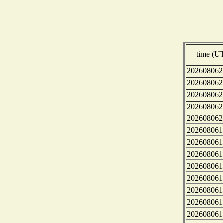
time (U
202608062
202608062
202608062
202608062
202608062
202608061
202608061
202608061
202608061
202608061
202608061
202608061
202608061