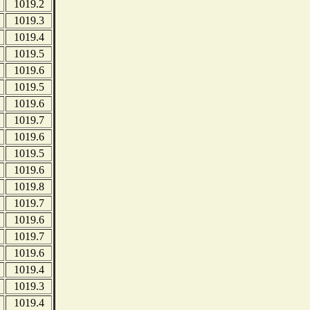
1019.2
1019.3
1019.4
1019.5
1019.6
1019.5
1019.6
1019.7
1019.6
1019.5
1019.6
1019.8
1019.7
1019.6
1019.7
1019.6
1019.4
1019.3
1019.4