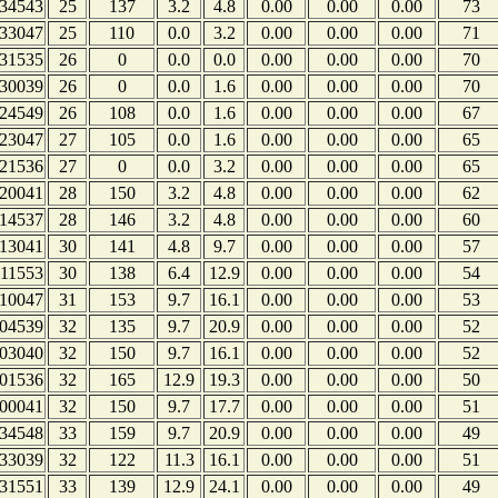
34543
25
137
3.2
4.8
0.00
0.00
0.00
73
33047
25
110
0.0
3.2
0.00
0.00
0.00
71
31535
26
0
0.0
0.0
0.00
0.00
0.00
70
30039
26
0
0.0
1.6
0.00
0.00
0.00
70
24549
26
108
0.0
1.6
0.00
0.00
0.00
67
23047
27
105
0.0
1.6
0.00
0.00
0.00
65
21536
27
0
0.0
3.2
0.00
0.00
0.00
65
20041
28
150
3.2
4.8
0.00
0.00
0.00
62
14537
28
146
3.2
4.8
0.00
0.00
0.00
60
13041
30
141
4.8
9.7
0.00
0.00
0.00
57
11553
30
138
6.4
12.9
0.00
0.00
0.00
54
10047
31
153
9.7
16.1
0.00
0.00
0.00
53
04539
32
135
9.7
20.9
0.00
0.00
0.00
52
03040
32
150
9.7
16.1
0.00
0.00
0.00
52
01536
32
165
12.9
19.3
0.00
0.00
0.00
50
00041
32
150
9.7
17.7
0.00
0.00
0.00
51
34548
33
159
9.7
20.9
0.00
0.00
0.00
49
33039
32
122
11.3
16.1
0.00
0.00
0.00
51
31551
33
139
12.9
24.1
0.00
0.00
0.00
49