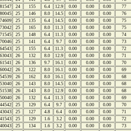
81547
24
155
6.4
12.9
0.00
0.00
0.00
77
80045
25
146
8.0
14.5
0.00
0.00
0.00
76
74609
25
135
6.4
14.5
0.00
0.00
0.00
75
73042
25
165
8.0
11.3
0.00
0.00
0.00
75
71545
25
148
6.4
11.3
0.00
0.00
0.00
74
70046
25
141
6.4
9.7
0.00
0.00
0.00
73
64543
25
155
6.4
11.3
0.00
0.00
0.00
72
63043
26
132
8.0
12.9
0.00
0.00
0.00
71
61541
26
136
9.7
16.1
0.00
0.00
0.00
70
60042
26
122
8.0
16.1
0.00
0.00
0.00
69
54539
26
162
8.0
16.1
0.00
0.00
0.00
68
53040
26
143
8.0
14.5
0.00
0.00
0.00
68
51538
26
143
8.0
12.9
0.00
0.00
0.00
68
50040
26
132
6.4
11.3
0.00
0.00
0.00
69
44542
25
129
6.4
9.7
0.00
0.00
0.00
70
43043
25
127
4.8
6.4
0.00
0.00
0.00
71
41543
25
129
1.6
3.2
0.00
0.00
0.00
72
40043
25
134
1.6
3.2
0.00
0.00
0.00
73