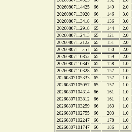
20260807114425
66
149
2.0
20260807113920
66
146
3.0
20260807113418
66
136
3.0
20260807112918
65
144
2.0
20260807112413
65
121
2.0
20260807112122
65
151
2.0
20260807111351
65
150
2.0
20260807110852
65
159
2.0
20260807110347
65
158
1.0
20260807110328
65
157
1.0
20260807105333
65
157
1.0
20260807105057
65
157
1.0
20260807104314
66
161
1.0
20260807103812
66
161
1.0
20260807103259
66
163
1.0
20260807102755
66
203
1.0
20260807102247
66
178
1.0
20260807101747
66
186
1.0