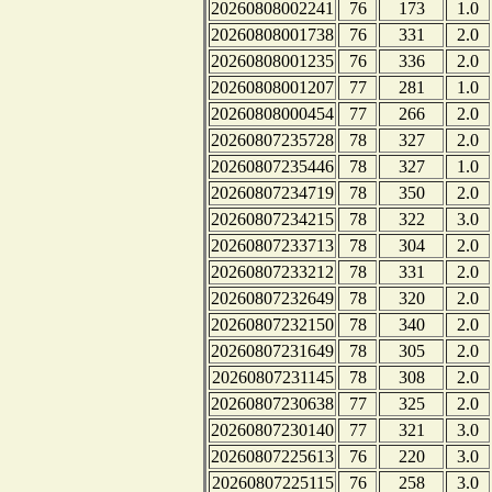
20260808002241
76
173
1.0
20260808001738
76
331
2.0
20260808001235
76
336
2.0
20260808001207
77
281
1.0
20260808000454
77
266
2.0
20260807235728
78
327
2.0
20260807235446
78
327
1.0
20260807234719
78
350
2.0
20260807234215
78
322
3.0
20260807233713
78
304
2.0
20260807233212
78
331
2.0
20260807232649
78
320
2.0
20260807232150
78
340
2.0
20260807231649
78
305
2.0
20260807231145
78
308
2.0
20260807230638
77
325
2.0
20260807230140
77
321
3.0
20260807225613
76
220
3.0
20260807225115
76
258
3.0