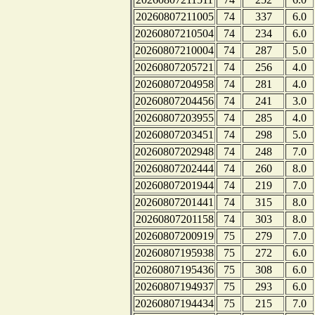
20260807211005
74
337
6.0
20260807210504
74
234
6.0
20260807210004
74
287
5.0
20260807205721
74
256
4.0
20260807204958
74
281
4.0
20260807204456
74
241
3.0
20260807203955
74
285
4.0
20260807203451
74
298
5.0
20260807202948
74
248
7.0
20260807202444
74
260
8.0
20260807201944
74
219
7.0
20260807201441
74
315
8.0
20260807201158
74
303
8.0
20260807200919
75
279
7.0
20260807195938
75
272
6.0
20260807195436
75
308
6.0
20260807194937
75
293
6.0
20260807194434
75
215
7.0