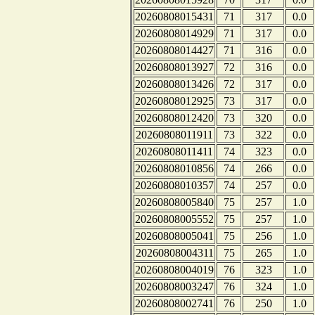
20260808015431
71
317
0.0
20260808014929
71
317
0.0
20260808014427
71
316
0.0
20260808013927
72
316
0.0
20260808013426
72
317
0.0
20260808012925
73
317
0.0
20260808012420
73
320
0.0
20260808011911
73
322
0.0
20260808011411
74
323
0.0
20260808010856
74
266
0.0
20260808010357
74
257
0.0
20260808005840
75
257
1.0
20260808005552
75
257
1.0
20260808005041
75
256
1.0
20260808004311
75
265
1.0
20260808004019
76
323
1.0
20260808003247
76
324
1.0
20260808002741
76
250
1.0