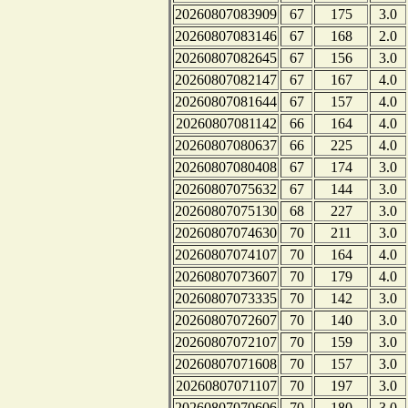
20260807083909
67
175
3.0
20260807083146
67
168
2.0
20260807082645
67
156
3.0
20260807082147
67
167
4.0
20260807081644
67
157
4.0
20260807081142
66
164
4.0
20260807080637
66
225
4.0
20260807080408
67
174
3.0
20260807075632
67
144
3.0
20260807075130
68
227
3.0
20260807074630
70
211
3.0
20260807074107
70
164
4.0
20260807073607
70
179
4.0
20260807073335
70
142
3.0
20260807072607
70
140
3.0
20260807072107
70
159
3.0
20260807071608
70
157
3.0
20260807071107
70
197
3.0
20260807070606
70
180
3.0