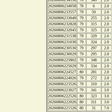
20260806234058
78
6
2.0
20260806233557
79
50
2.0
20260806233049
79
255
2.0
20260806232828
79
315
2.0
20260806232045
79
325
2.0
20260806231538
79
329
2.0
20260806231030
79
324
2.0
20260806230530
79
297
2.0
20260806230029
79
295
2.0
20260806225802
79
348
2.0
20260806225029
79
334
2.0
20260806224527
80
281
2.0
20260806224026
79
272
2.0
20260806223526
79
310
2.0
20260806223027
79
341
3.0
20260806222526
80
323
3.0
20260806222026
80
311
3.0
20260806221526
80
31
7.0