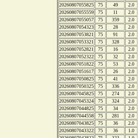
20260807055825
75
49
2.0
20260807055559
75
11
2.0
20260807055057
75
359
2.0
20260807054323
75
28
2.0
20260807053821
75
91
2.0
20260807053321
75
328
2.0
20260807052821
75
16
2.0
20260807052322
75
32
2.0
20260807051822
75
53
2.0
20260807051617
75
26
2.0
20260807050825
75
41
2.0
20260807050325
75
336
2.0
20260807045825
75
274
2.0
20260807045324
75
324
2.0
20260807044825
75
34
2.0
20260807044558
75
281
2.0
20260807043825
75
36
2.0
20260807043322
75
36
1.0
20260807042822
75
323
1.0