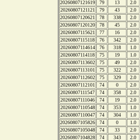
20260807121619
79
13
2.0
20260807121121
79
43
2.0
20260807120621
78
338
2.0
20260807120120
78
45
2.0
20260807115621
77
16
2.0
20260807115118
76
342
2.0
20260807114614
76
318
1.0
20260807114118
75
19
1.0
20260807113602
75
49
2.0
20260807113101
75
322
2.0
20260807112602
75
329
2.0
20260807112101
74
0
2.0
20260807111547
74
358
2.0
20260807111046
74
19
2.0
20260807110548
74
353
1.0
20260807110047
74
304
1.0
20260807105826
74
0
1.0
20260807105048
74
33
2.0
20260807104828
74
343
2.0