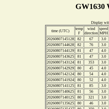
GW1630 W
Display wi
temp
wind
speed
time (UTC)
F
direction
MPH
20260807145128
82
67
3.0
20260807144628
82
76
3.0
20260807144129
81
47
4.0
20260807143625
81
47
3.0
20260807143124
81
353
3.0
20260807142929
80
45
4.0
20260807142124
80
54
4.0
20260807141924
80
52
4.0
20260807141125
81
85
3.0
20260807140625
81
56
3.0
20260807140125
80
321
3.0
20260807135625
80
46
3.0
20260807135427
80
359
3.0