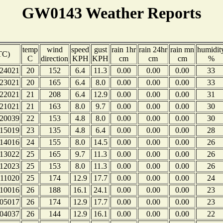
GW0143 Weather Reports
temp
wind
speed
gust
rain 1hr
rain 24hr
rain mn
humidit
TC)
C
direction
KPH
KPH
cm
cm
cm
%
24021
20
152
6.4
11.3
0.00
0.00
0.00
33
23021
20
165
6.4
8.0
0.00
0.00
0.00
33
22021
21
208
6.4
12.9
0.00
0.00
0.00
31
21021
21
163
8.0
9.7
0.00
0.00
0.00
30
20039
22
153
4.8
8.0
0.00
0.00
0.00
30
15019
23
135
4.8
6.4
0.00
0.00
0.00
28
14016
24
155
8.0
14.5
0.00
0.00
0.00
26
13022
25
165
9.7
11.3
0.00
0.00
0.00
26
12023
25
153
8.0
11.3
0.00
0.00
0.00
26
11020
25
174
12.9
17.7
0.00
0.00
0.00
24
10016
26
188
16.1
24.1
0.00
0.00
0.00
23
05017
26
174
12.9
17.7
0.00
0.00
0.00
23
04037
26
144
12.9
16.1
0.00
0.00
0.00
22