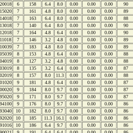
20018
6
158
6.4
8.0
0.00
0.00
0.00
90
15020
7
161
4.8
8.0
0.00
0.00
0.00
89
14018
7
163
6.4
8.0
0.00
0.00
0.00
88
13018
7
140
6.4
8.0
0.00
0.00
0.00
90
12018
7
164
4.8
6.4
0.00
0.00
0.00
90
11018
7
146
3.2
4.8
0.00
0.00
0.00
89
10039
7
183
4.8
8.0
0.00
0.00
0.00
89
05039
8
153
4.8
6.4
0.00
0.00
0.00
88
04019
8
127
3.2
4.8
0.00
0.00
0.00
88
03019
8
135
3.2
6.4
0.00
0.00
0.00
87
02019
8
157
8.0
11.3
0.00
0.00
0.00
88
01020
9
181
4.8
6.4
0.00
0.00
0.00
87
00020
9
184
8.0
9.7
0.00
0.00
0.00
87
95020
9
171
8.0
9.7
0.00
0.00
0.00
87
94100
9
176
8.0
9.7
0.00
0.00
0.00
86
93040
10
182
8.0
9.7
0.00
0.00
0.00
86
92020
10
185
11.3
16.1
0.00
0.00
0.00
86
91016
10
186
6.4
9.7
0.00
0.00
0.00
86
90021
9
191
6.4
6.4
0.00
0.00
0.00
86