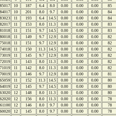
85017
10
187
6.4
8.0
0.00
0.00
0.00
85
84017
10
201
8.0
9.7
0.00
0.00
0.00
84
83023
11
193
6.4
14.5
0.00
0.00
0.00
84
82017
11
153
8.0
11.3
0.00
0.00
0.00
83
81018
11
151
9.7
14.5
0.00
0.00
0.00
83
80018
11
149
9.7
12.9
0.00
0.00
0.00
82
75018
11
151
9.7
12.9
0.00
0.00
0.00
82
74018
11
150
11.3
14.5
0.00
0.00
0.00
82
73019
11
145
9.7
12.9
0.00
0.00
0.00
82
72019
11
143
8.0
11.3
0.00
0.00
0.00
82
71019
11
142
8.0
11.3
0.00
0.00
0.00
82
70019
11
146
9.7
12.9
0.00
0.00
0.00
81
65059
11
152
11.3
14.5
0.00
0.00
0.00
80
64019
12
145
9.7
14.5
0.00
0.00
0.00
80
63020
12
148
8.0
11.3
0.00
0.00
0.00
80
62020
12
156
8.0
11.3
0.00
0.00
0.00
78
61100
12
146
8.0
9.7
0.00
0.00
0.00
78
60020
12
145
8.0
9.7
0.00
0.00
0.00
78