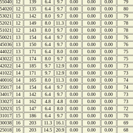
55040
12
139
6.4
9.7
0.00
0.00
0.00
79
54020
12
135
6.4
9.7
0.00
0.00
0.00
80
53021
12
142
8.0
9.7
0.00
0.00
0.00
79
52021
12
149
8.0
11.3
0.00
0.00
0.00
78
51021
12
143
8.0
9.7
0.00
0.00
0.00
78
50021
13
154
6.4
9.7
0.00
0.00
0.00
76
45036
13
150
6.4
9.7
0.00
0.00
0.00
76
44022
13
171
6.4
8.0
0.00
0.00
0.00
75
43022
13
174
8.0
9.7
0.00
0.00
0.00
75
42022
14
185
9.7
12.9
0.00
0.00
0.00
73
41022
14
171
9.7
12.9
0.00
0.00
0.00
73
40016
14
165
8.0
11.3
0.00
0.00
0.00
74
35017
14
154
6.4
9.7
0.00
0.00
0.00
74
34017
14
142
6.4
9.7
0.00
0.00
0.00
73
33027
14
162
4.8
4.8
0.00
0.00
0.00
73
32023
15
147
6.4
8.0
0.00
0.00
0.00
72
31017
15
186
6.4
9.7
0.00
0.00
0.00
70
30038
16
203
11.3
16.1
0.00
0.00
0.00
69
25018
16
203
14.5
20.9
0.00
0.00
0.00
68