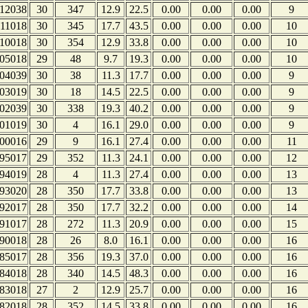
12038
30
347
12.9
22.5
0.00
0.00
0.00
9
11018
30
345
17.7
43.5
0.00
0.00
0.00
10
10018
30
354
12.9
33.8
0.00
0.00
0.00
10
05018
29
48
9.7
19.3
0.00
0.00
0.00
10
04039
30
38
11.3
17.7
0.00
0.00
0.00
9
03019
30
18
14.5
22.5
0.00
0.00
0.00
9
02039
30
338
19.3
40.2
0.00
0.00
0.00
9
01019
30
4
16.1
29.0
0.00
0.00
0.00
9
00016
29
9
16.1
27.4
0.00
0.00
0.00
11
95017
29
352
11.3
24.1
0.00
0.00
0.00
12
94019
28
4
11.3
27.4
0.00
0.00
0.00
13
93020
28
350
17.7
33.8
0.00
0.00
0.00
13
92017
28
350
17.7
32.2
0.00
0.00
0.00
14
91017
28
272
11.3
20.9
0.00
0.00
0.00
15
90018
28
26
8.0
16.1
0.00
0.00
0.00
16
85017
28
356
19.3
37.0
0.00
0.00
0.00
16
84018
28
340
14.5
48.3
0.00
0.00
0.00
16
83018
27
2
12.9
25.7
0.00
0.00
0.00
16
82018
28
352
14.5
33.8
0.00
0.00
0.00
16