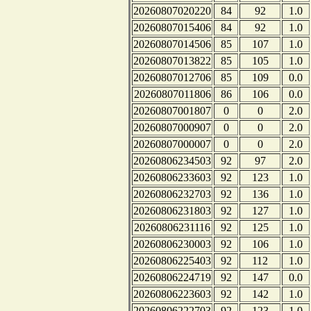
20260807020220
84
92
1.0
20260807015406
84
92
1.0
20260807014506
85
107
1.0
20260807013822
85
105
1.0
20260807012706
85
109
0.0
20260807011806
86
106
0.0
20260807001807
0
0
2.0
20260807000907
0
0
2.0
20260807000007
0
0
2.0
20260806234503
92
97
2.0
20260806233603
92
123
1.0
20260806232703
92
136
1.0
20260806231803
92
127
1.0
20260806231116
92
125
1.0
20260806230003
92
106
1.0
20260806225403
92
112
1.0
20260806224719
92
147
0.0
20260806223603
92
142
1.0
20260806222703
92
123
1.0