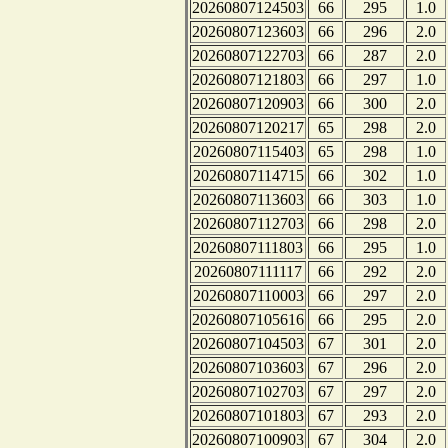
20260807124503
66
295
1.0
20260807123603
66
296
2.0
20260807122703
66
287
2.0
20260807121803
66
297
1.0
20260807120903
66
300
2.0
20260807120217
65
298
2.0
20260807115403
65
298
1.0
20260807114715
66
302
1.0
20260807113603
66
303
1.0
20260807112703
66
298
2.0
20260807111803
66
295
1.0
20260807111117
66
292
2.0
20260807110003
66
297
2.0
20260807105616
66
295
2.0
20260807104503
67
301
2.0
20260807103603
67
296
2.0
20260807102703
67
297
2.0
20260807101803
67
293
2.0
20260807100903
67
304
2.0