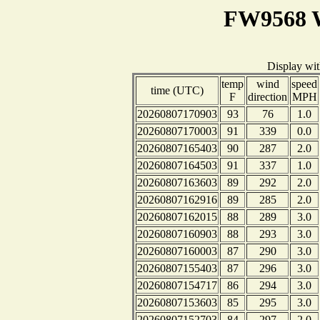
FW9568 W
Display wi
temp
wind
speed
time (UTC)
F
direction
MPH
20260807170903
93
76
1.0
20260807170003
91
339
0.0
20260807165403
90
287
2.0
20260807164503
91
337
1.0
20260807163603
89
292
2.0
20260807162916
89
285
2.0
20260807162015
88
289
3.0
20260807160903
88
293
3.0
20260807160003
87
290
3.0
20260807155403
87
296
3.0
20260807154717
86
294
3.0
20260807153603
85
295
3.0
20260807152703
84
297
2.0