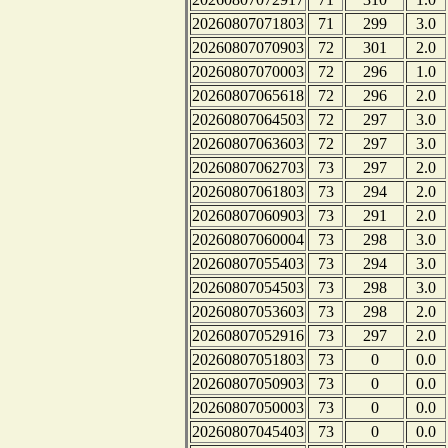
20260807071803
71
299
3.0
20260807070903
72
301
2.0
20260807070003
72
296
1.0
20260807065618
72
296
2.0
20260807064503
72
297
3.0
20260807063603
72
297
3.0
20260807062703
73
297
2.0
20260807061803
73
294
2.0
20260807060903
73
291
2.0
20260807060004
73
298
3.0
20260807055403
73
294
3.0
20260807054503
73
298
3.0
20260807053603
73
298
2.0
20260807052916
73
297
2.0
20260807051803
73
0
0.0
20260807050903
73
0
0.0
20260807050003
73
0
0.0
20260807045403
73
0
0.0