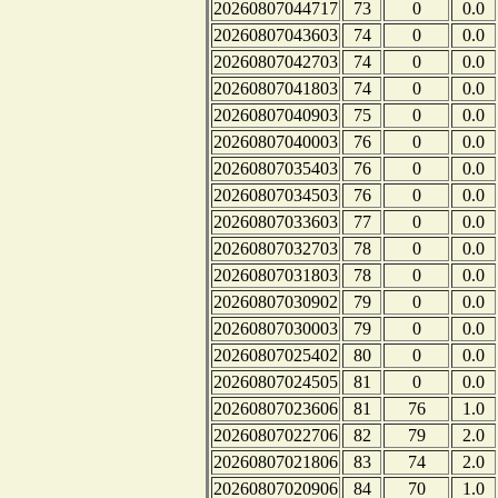
20260807044717
73
0
0.0
20260807043603
74
0
0.0
20260807042703
74
0
0.0
20260807041803
74
0
0.0
20260807040903
75
0
0.0
20260807040003
76
0
0.0
20260807035403
76
0
0.0
20260807034503
76
0
0.0
20260807033603
77
0
0.0
20260807032703
78
0
0.0
20260807031803
78
0
0.0
20260807030902
79
0
0.0
20260807030003
79
0
0.0
20260807025402
80
0
0.0
20260807024505
81
0
0.0
20260807023606
81
76
1.0
20260807022706
82
79
2.0
20260807021806
83
74
2.0
20260807020906
84
70
1.0