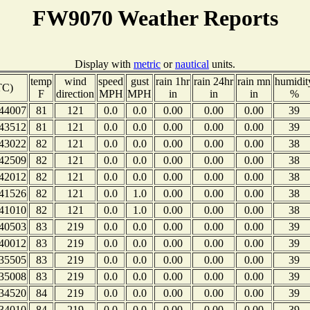
FW9070 Weather Reports
Display with
metric
or
nautical
units.
temp
wind
speed
gust
rain 1hr
rain 24hr
rain mn
humidit
TC)
F
direction
MPH
MPH
in
in
in
%
44007
81
121
0.0
0.0
0.00
0.00
0.00
39
43512
81
121
0.0
0.0
0.00
0.00
0.00
39
43022
82
121
0.0
0.0
0.00
0.00
0.00
38
42509
82
121
0.0
0.0
0.00
0.00
0.00
38
42012
82
121
0.0
0.0
0.00
0.00
0.00
38
41526
82
121
0.0
1.0
0.00
0.00
0.00
38
41010
82
121
0.0
1.0
0.00
0.00
0.00
38
40503
83
219
0.0
0.0
0.00
0.00
0.00
39
40012
83
219
0.0
0.0
0.00
0.00
0.00
39
35505
83
219
0.0
0.0
0.00
0.00
0.00
39
35008
83
219
0.0
0.0
0.00
0.00
0.00
39
34520
84
219
0.0
0.0
0.00
0.00
0.00
39
34010
84
219
0.0
0.0
0.00
0.00
0.00
39