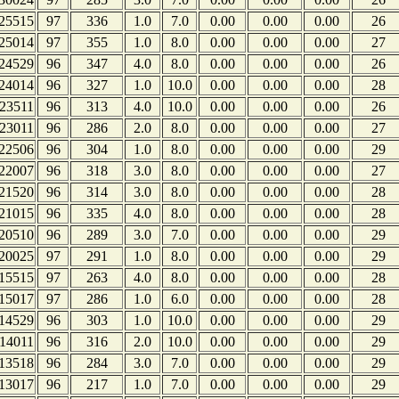
25515
97
336
1.0
7.0
0.00
0.00
0.00
26
25014
97
355
1.0
8.0
0.00
0.00
0.00
27
24529
96
347
4.0
8.0
0.00
0.00
0.00
26
24014
96
327
1.0
10.0
0.00
0.00
0.00
28
23511
96
313
4.0
10.0
0.00
0.00
0.00
26
23011
96
286
2.0
8.0
0.00
0.00
0.00
27
22506
96
304
1.0
8.0
0.00
0.00
0.00
29
22007
96
318
3.0
8.0
0.00
0.00
0.00
27
21520
96
314
3.0
8.0
0.00
0.00
0.00
28
21015
96
335
4.0
8.0
0.00
0.00
0.00
28
20510
96
289
3.0
7.0
0.00
0.00
0.00
29
20025
97
291
1.0
8.0
0.00
0.00
0.00
29
15515
97
263
4.0
8.0
0.00
0.00
0.00
28
15017
97
286
1.0
6.0
0.00
0.00
0.00
28
14529
96
303
1.0
10.0
0.00
0.00
0.00
29
14011
96
316
2.0
10.0
0.00
0.00
0.00
29
13518
96
284
3.0
7.0
0.00
0.00
0.00
29
13017
96
217
1.0
7.0
0.00
0.00
0.00
29