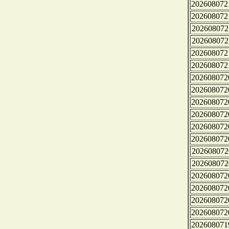
202608072
202608072
202608072
202608072
202608072
202608072
202608072
202608072
202608072
202608072
202608072
202608072
202608072
202608072
202608072
202608072
202608072
202608072
202608071