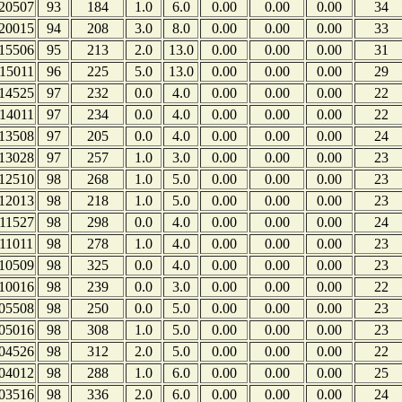
20507
93
184
1.0
6.0
0.00
0.00
0.00
34
20015
94
208
3.0
8.0
0.00
0.00
0.00
33
15506
95
213
2.0
13.0
0.00
0.00
0.00
31
15011
96
225
5.0
13.0
0.00
0.00
0.00
29
14525
97
232
0.0
4.0
0.00
0.00
0.00
22
14011
97
234
0.0
4.0
0.00
0.00
0.00
22
13508
97
205
0.0
4.0
0.00
0.00
0.00
24
13028
97
257
1.0
3.0
0.00
0.00
0.00
23
12510
98
268
1.0
5.0
0.00
0.00
0.00
23
12013
98
218
1.0
5.0
0.00
0.00
0.00
23
11527
98
298
0.0
4.0
0.00
0.00
0.00
24
11011
98
278
1.0
4.0
0.00
0.00
0.00
23
10509
98
325
0.0
4.0
0.00
0.00
0.00
23
10016
98
239
0.0
3.0
0.00
0.00
0.00
22
05508
98
250
0.0
5.0
0.00
0.00
0.00
23
05016
98
308
1.0
5.0
0.00
0.00
0.00
23
04526
98
312
2.0
5.0
0.00
0.00
0.00
22
04012
98
288
1.0
6.0
0.00
0.00
0.00
25
03516
98
336
2.0
6.0
0.00
0.00
0.00
24