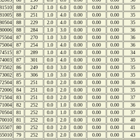
81510
88
247
1.0
6.0
0.00
0.00
0.00
35
81005
88
251
1.0
4.0
0.00
0.00
0.00
35
80504
88
229
2.0
4.0
0.00
0.00
0.00
35
80006
88
284
1.0
3.0
0.00
0.00
0.00
36
75504
87
270
1.0
3.0
0.00
0.00
0.00
36
75004
87
254
1.0
4.0
0.00
0.00
0.00
36
74515
87
289
1.0
4.0
0.00
0.00
0.00
34
74003
87
301
0.0
4.0
0.00
0.00
0.00
35
73502
86
249
0.0
3.0
0.00
0.00
0.00
35
73002
85
306
1.0
3.0
0.00
0.00
0.00
35
72504
85
251
0.0
2.0
0.00
0.00
0.00
36
72006
84
251
0.0
2.0
0.00
0.00
0.00
35
71504
83
251
0.0
2.0
0.00
0.00
0.00
37
71004
82
252
0.0
1.0
0.00
0.00
0.00
36
70504
81
252
0.0
1.0
0.00
0.00
0.00
37
70010
81
252
0.0
2.0
0.00
0.00
0.00
40
65507
80
252
0.0
2.0
0.00
0.00
0.00
41
65010
79
252
0.0
2.0
0.00
0.00
0.00
43