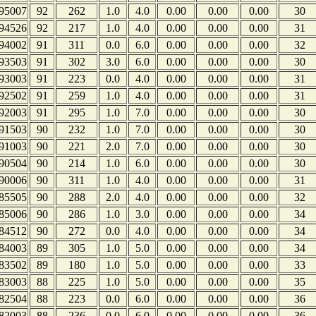
95007
92
262
1.0
4.0
0.00
0.00
0.00
30
94526
92
217
1.0
4.0
0.00
0.00
0.00
31
94002
91
311
0.0
6.0
0.00
0.00
0.00
32
93503
91
302
3.0
6.0
0.00
0.00
0.00
30
93003
91
223
0.0
4.0
0.00
0.00
0.00
31
92502
91
259
1.0
4.0
0.00
0.00
0.00
31
92003
91
295
1.0
7.0
0.00
0.00
0.00
30
91503
90
232
1.0
7.0
0.00
0.00
0.00
30
91003
90
221
2.0
7.0
0.00
0.00
0.00
30
90504
90
214
1.0
6.0
0.00
0.00
0.00
30
90006
90
311
1.0
4.0
0.00
0.00
0.00
31
85505
90
288
2.0
4.0
0.00
0.00
0.00
32
85006
90
286
1.0
3.0
0.00
0.00
0.00
34
84512
90
272
0.0
4.0
0.00
0.00
0.00
34
84003
89
305
1.0
5.0
0.00
0.00
0.00
34
83502
89
180
1.0
5.0
0.00
0.00
0.00
33
83003
88
225
1.0
5.0
0.00
0.00
0.00
35
82504
88
223
0.0
6.0
0.00
0.00
0.00
36
82003
88
236
0.0
6.0
0.00
0.00
0.00
36