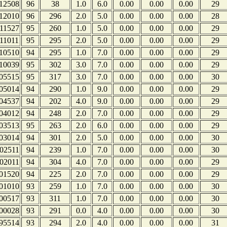
12508
96
38
1.0
6.0
0.00
0.00
0.00
29
12010
96
296
2.0
5.0
0.00
0.00
0.00
28
11527
95
260
1.0
5.0
0.00
0.00
0.00
29
11011
95
295
2.0
5.0
0.00
0.00
0.00
29
10510
94
295
1.0
7.0
0.00
0.00
0.00
29
10039
95
302
3.0
7.0
0.00
0.00
0.00
29
05515
95
317
3.0
7.0
0.00
0.00
0.00
30
05014
94
290
1.0
9.0
0.00
0.00
0.00
29
04537
94
202
4.0
9.0
0.00
0.00
0.00
29
04012
94
248
2.0
7.0
0.00
0.00
0.00
29
03513
95
263
2.0
6.0
0.00
0.00
0.00
29
03014
94
301
2.0
5.0
0.00
0.00
0.00
30
02511
94
239
1.0
7.0
0.00
0.00
0.00
30
02011
94
304
4.0
7.0
0.00
0.00
0.00
29
01520
94
225
2.0
7.0
0.00
0.00
0.00
29
01010
93
259
1.0
7.0
0.00
0.00
0.00
30
00517
93
311
1.0
7.0
0.00
0.00
0.00
30
00028
93
291
0.0
4.0
0.00
0.00
0.00
30
95514
93
294
2.0
4.0
0.00
0.00
0.00
31