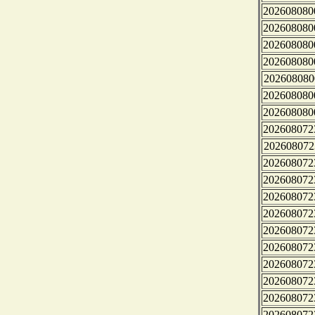
202608080
202608080
202608080
202608080
202608080
202608080
202608080
202608072
202608072
202608072
202608072
202608072
202608072
202608072
202608072
202608072
202608072
202608072
202608072