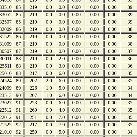
33510
85
219
0.0
0.0
0.00
0.00
0.00
39
33055
85
219
0.0
0.0
0.00
0.00
0.00
39
32507
85
219
0.0
0.0
0.00
0.00
0.00
39
32009
86
219
0.0
0.0
0.00
0.00
0.00
38
31525
86
219
0.0
0.0
0.00
0.00
0.00
38
31009
87
219
0.0
0.0
0.00
0.00
0.00
38
30507
87
219
0.0
0.0
0.00
0.00
0.00
37
30011
88
219
0.0
2.0
0.00
0.00
0.00
36
25511
88
219
0.0
3.0
0.00
0.00
0.00
36
25010
88
217
0.0
6.0
0.00
0.00
0.00
35
24524
89
202
2.0
6.0
0.00
0.00
0.00
35
24009
89
226
1.0
5.0
0.00
0.00
0.00
34
23513
90
207
1.0
6.0
0.00
0.00
0.00
34
23027
91
253
0.0
6.0
0.00
0.00
0.00
35
22512
91
269
0.0
4.0
0.00
0.00
0.00
35
22012
91
251
0.0
7.0
0.00
0.00
0.00
35
21525
92
217
0.0
7.0
0.00
0.00
0.00
35
21010
92
250
0.0
5.0
0.00
0.00
0.00
34