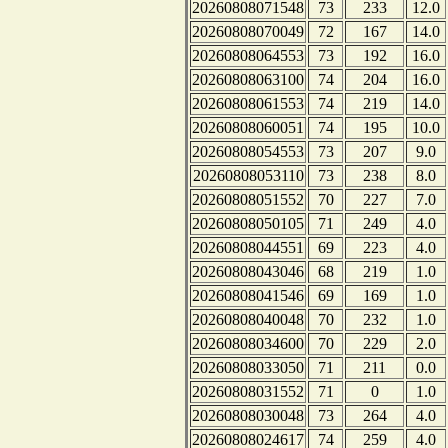
20260808071548
73
233
12.0
20260808070049
72
167
14.0
20260808064553
73
192
16.0
20260808063100
74
204
16.0
20260808061553
74
219
14.0
20260808060051
74
195
10.0
20260808054553
73
207
9.0
20260808053110
73
238
8.0
20260808051552
70
227
7.0
20260808050105
71
249
4.0
20260808044551
69
223
4.0
20260808043046
68
219
1.0
20260808041546
69
169
1.0
20260808040048
70
232
1.0
20260808034600
70
229
2.0
20260808033050
71
211
0.0
20260808031552
71
0
1.0
20260808030048
73
264
4.0
20260808024617
74
259
4.0