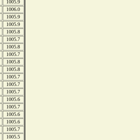
1005.9
1006.0
1005.9
1005.9
1005.8
1005.7
1005.8
1005.7
1005.8
1005.8
1005.7
1005.7
1005.7
1005.6
1005.7
1005.6
1005.6
1005.7
1005.5