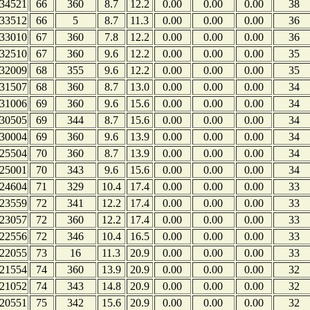
34521
66
360
8.7
12.2
0.00
0.00
0.00
38
33512
66
5
8.7
11.3
0.00
0.00
0.00
36
33010
67
360
7.8
12.2
0.00
0.00
0.00
36
32510
67
360
9.6
12.2
0.00
0.00
0.00
35
32009
68
355
9.6
12.2
0.00
0.00
0.00
35
31507
68
360
8.7
13.0
0.00
0.00
0.00
34
31006
69
360
9.6
15.6
0.00
0.00
0.00
34
30505
69
344
8.7
15.6
0.00
0.00
0.00
34
30004
69
360
9.6
13.9
0.00
0.00
0.00
34
25504
70
360
8.7
13.9
0.00
0.00
0.00
34
25001
70
343
9.6
15.6
0.00
0.00
0.00
34
24604
71
329
10.4
17.4
0.00
0.00
0.00
33
23559
72
341
12.2
17.4
0.00
0.00
0.00
33
23057
72
360
12.2
17.4
0.00
0.00
0.00
33
22556
72
346
10.4
16.5
0.00
0.00
0.00
33
22055
73
16
11.3
20.9
0.00
0.00
0.00
33
21554
74
360
13.9
20.9
0.00
0.00
0.00
32
21052
74
343
14.8
20.9
0.00
0.00
0.00
32
20551
75
342
15.6
20.9
0.00
0.00
0.00
32