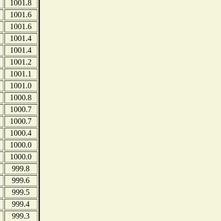
1001.8
1001.6
1001.6
1001.4
1001.4
1001.2
1001.1
1001.0
1000.8
1000.7
1000.7
1000.4
1000.0
1000.0
999.8
999.6
999.5
999.4
999.3