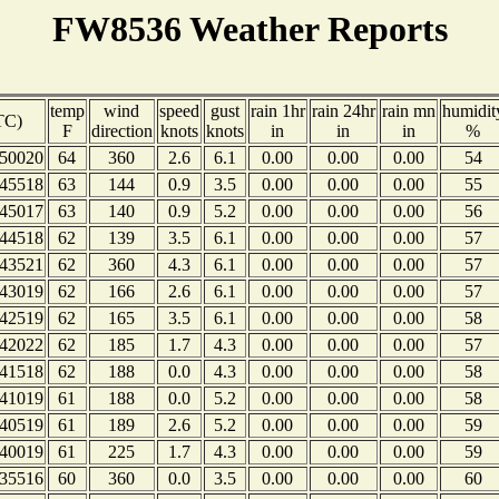
FW8536 Weather Reports
temp
wind
speed
gust
rain 1hr
rain 24hr
rain mn
humidit
TC)
F
direction
knots
knots
in
in
in
%
50020
64
360
2.6
6.1
0.00
0.00
0.00
54
45518
63
144
0.9
3.5
0.00
0.00
0.00
55
45017
63
140
0.9
5.2
0.00
0.00
0.00
56
44518
62
139
3.5
6.1
0.00
0.00
0.00
57
43521
62
360
4.3
6.1
0.00
0.00
0.00
57
43019
62
166
2.6
6.1
0.00
0.00
0.00
57
42519
62
165
3.5
6.1
0.00
0.00
0.00
58
42022
62
185
1.7
4.3
0.00
0.00
0.00
57
41518
62
188
0.0
4.3
0.00
0.00
0.00
58
41019
61
188
0.0
5.2
0.00
0.00
0.00
58
40519
61
189
2.6
5.2
0.00
0.00
0.00
59
40019
61
225
1.7
4.3
0.00
0.00
0.00
59
35516
60
360
0.0
3.5
0.00
0.00
0.00
60