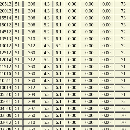
20513
51
306
4.3
6.1
0.00
0.00
0.00
73
20013
51
304
4.3
6.1
0.00
0.00
0.00
72
15514
51
306
4.3
6.1
0.00
0.00
0.00
73
15012
51
306
5.2
6.1
0.00
0.00
0.00
73
14512
51
306
5.2
6.1
0.00
0.00
0.00
72
13513
51
310
5.2
6.1
0.00
0.00
0.00
72
13012
51
312
4.3
5.2
0.00
0.00
0.00
72
12512
51
360
4.3
6.1
0.00
0.00
0.00
72
12014
51
312
5.2
6.1
0.00
0.00
0.00
71
11512
51
360
4.3
6.1
0.00
0.00
0.00
71
11016
51
360
4.3
6.1
0.00
0.00
0.00
71
10511
51
360
4.3
6.1
0.00
0.00
0.00
71
10019
51
312
5.2
6.1
0.00
0.00
0.00
72
05510
51
309
5.2
6.1
0.00
0.00
0.00
71
05011
51
308
5.2
6.1
0.00
0.00
0.00
72
04510
51
307
5.2
6.1
0.00
0.00
0.00
72
03509
51
360
5.2
6.1
0.00
0.00
0.00
70
03012
51
310
5.2
6.1
0.00
0.00
0.00
70
02508
51
360
5.2
6.1
0.00
0.00
0.00
70