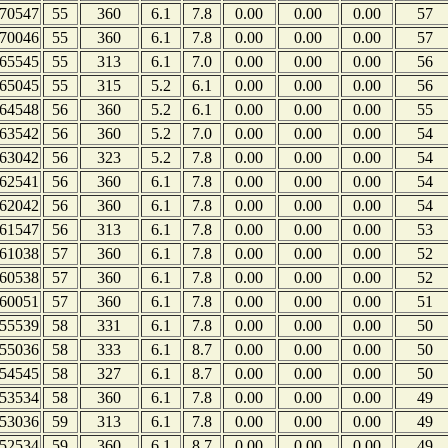
70547
55
360
6.1
7.8
0.00
0.00
0.00
57
70046
55
360
6.1
7.8
0.00
0.00
0.00
57
65545
55
313
6.1
7.0
0.00
0.00
0.00
56
65045
55
315
5.2
6.1
0.00
0.00
0.00
56
64548
56
360
5.2
6.1
0.00
0.00
0.00
55
63542
56
360
5.2
7.0
0.00
0.00
0.00
54
63042
56
323
5.2
7.8
0.00
0.00
0.00
54
62541
56
360
6.1
7.8
0.00
0.00
0.00
54
62042
56
360
6.1
7.8
0.00
0.00
0.00
54
61547
56
313
6.1
7.8
0.00
0.00
0.00
53
61038
57
360
6.1
7.8
0.00
0.00
0.00
52
60538
57
360
6.1
7.8
0.00
0.00
0.00
52
60051
57
360
6.1
7.8
0.00
0.00
0.00
51
55539
58
331
6.1
7.8
0.00
0.00
0.00
50
55036
58
333
6.1
8.7
0.00
0.00
0.00
50
54545
58
327
6.1
8.7
0.00
0.00
0.00
50
53534
58
360
6.1
7.8
0.00
0.00
0.00
49
53036
59
313
6.1
7.8
0.00
0.00
0.00
49
52534
59
360
6.1
8.7
0.00
0.00
0.00
49