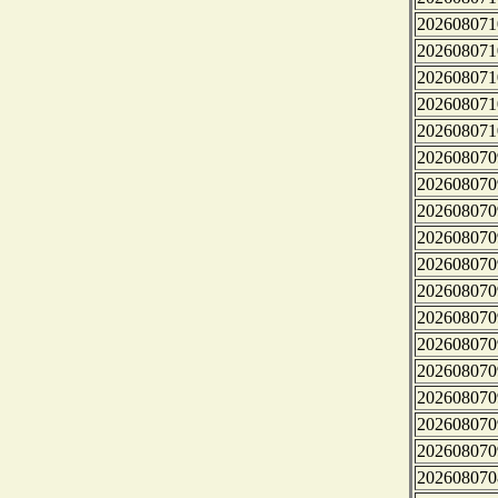
202608071
202608071
202608071
202608071
202608071
202608070
202608070
202608070
202608070
202608070
202608070
202608070
202608070
202608070
202608070
202608070
202608070
202608070