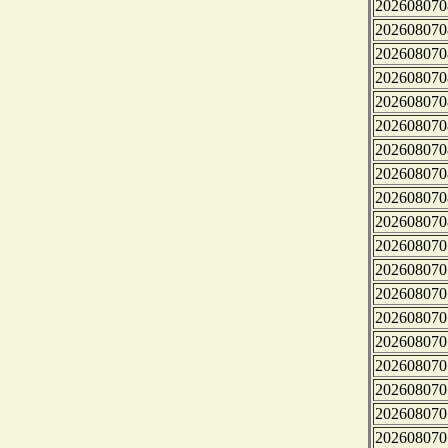
202608070
202608070
202608070
202608070
202608070
202608070
202608070
202608070
202608070
202608070
202608070
202608070
202608070
202608070
202608070
202608070
202608070
202608070
202608070