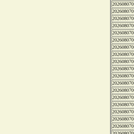
202608070
202608070
202608070
202608070
202608070
202608070
202608070
202608070
202608070
202608070
202608070
202608070
202608070
202608070
202608070
202608070
202608070
202608070
202608070