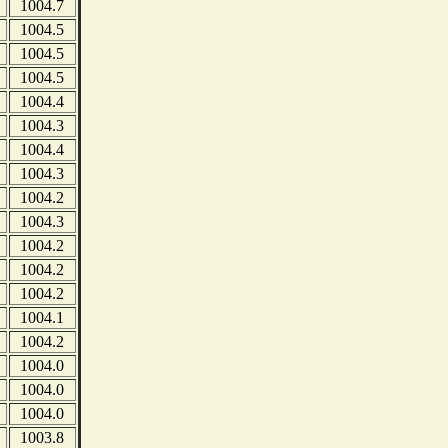
1004.7
1004.5
1004.5
1004.5
1004.4
1004.3
1004.4
1004.3
1004.2
1004.3
1004.2
1004.2
1004.2
1004.1
1004.2
1004.0
1004.0
1004.0
1003.8