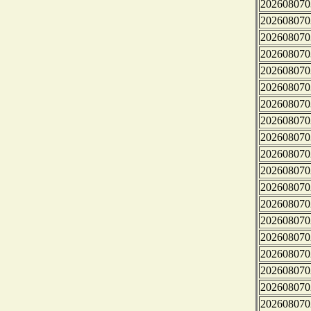
202608070
202608070
202608070
202608070
202608070
202608070
202608070
202608070
202608070
202608070
202608070
202608070
202608070
202608070
202608070
202608070
202608070
202608070
202608070