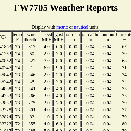
FW7705 Weather Reports
Display with
metric
or
nautical
units.
temp
wind
speed
gust
rain 1hr
rain 24hr
rain mn
humidit
TC)
F
direction
MPH
MPH
in
in
in
%
41853
75
317
4.0
6.0
0.00
0.04
0.04
67
41353
74
50
2.0
3.0
0.00
0.04
0.04
70
40852
74
327
7.0
8.0
0.00
0.04
0.04
68
40347
74
1
6.0
9.0
0.00
0.04
0.04
71
35843
73
346
2.0
2.0
0.00
0.04
0.04
74
35342
74
329
2.0
3.0
0.00
0.04
0.04
72
34838
73
341
4.0
4.0
0.00
0.04
0.04
73
34333
73
266
3.0
4.0
0.00
0.04
0.04
73
33832
73
275
2.0
2.0
0.00
0.04
0.04
79
33328
73
301
4.0
4.0
0.00
0.04
0.04
77
32824
73
82
1.0
2.0
0.00
0.04
0.04
79
32322
72
355
4.0
6.0
0.00
0.04
0.04
80
31817
72
285
5.0
6.0
0.00
0.04
0.04
79