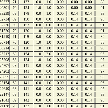
50337
71
133
0.0
1.0
0.00
0.00
0.00
88
40301
70
124
1.0
1.0
0.00
0.00
0.00
91
33239
69
178
0.0
1.0
0.00
0.14
0.14
93
32734
69
150
0.0
0.0
0.00
0.14
0.14
93
32230
69
157
0.0
0.0
0.00
0.14
0.14
91
31720
70
120
1.0
1.0
0.00
0.14
0.14
91
31219
71
119
0.0
0.0
0.00
0.14
0.14
89
30714
70
120
1.0
1.0
0.00
0.14
0.14
88
30214
70
120
1.0
1.0
0.00
0.14
0.14
90
25713
68
154
1.0
2.0
0.00
0.14
0.14
95
25208
68
124
1.0
1.0
0.00
0.14
0.14
97
24707
68
141
0.0
0.0
0.00
0.14
0.14
97
24202
68
141
0.0
0.0
0.00
0.14
0.14
97
23655
68
141
0.0
0.0
0.00
0.14
0.14
96
23154
68
141
0.0
1.0
0.00
0.14
0.14
96
22649
68
141
0.0
0.0
0.00
0.14
0.14
95
22147
69
141
0.0
0.0
0.00
0.14
0.14
93
21643
69
142
0.0
0.0
0.00
0.14
0.14
93
21138
70
132
1.0
1.0
0.00
0.14
0.14
91