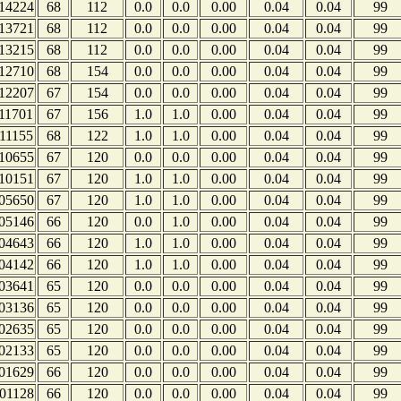
14224
68
112
0.0
0.0
0.00
0.04
0.04
99
13721
68
112
0.0
0.0
0.00
0.04
0.04
99
13215
68
112
0.0
0.0
0.00
0.04
0.04
99
12710
68
154
0.0
0.0
0.00
0.04
0.04
99
12207
67
154
0.0
0.0
0.00
0.04
0.04
99
11701
67
156
1.0
1.0
0.00
0.04
0.04
99
11155
68
122
1.0
1.0
0.00
0.04
0.04
99
10655
67
120
0.0
0.0
0.00
0.04
0.04
99
10151
67
120
1.0
1.0
0.00
0.04
0.04
99
05650
67
120
1.0
1.0
0.00
0.04
0.04
99
05146
66
120
0.0
1.0
0.00
0.04
0.04
99
04643
66
120
1.0
1.0
0.00
0.04
0.04
99
04142
66
120
1.0
1.0
0.00
0.04
0.04
99
03641
65
120
0.0
0.0
0.00
0.04
0.04
99
03136
65
120
0.0
0.0
0.00
0.04
0.04
99
02635
65
120
0.0
0.0
0.00
0.04
0.04
99
02133
65
120
0.0
0.0
0.00
0.04
0.04
99
01629
66
120
0.0
0.0
0.00
0.04
0.04
99
01128
66
120
0.0
0.0
0.00
0.04
0.04
99