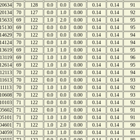
20634
70
128
0.0
0.0
0.00
0.14
0.14
91
20134
70
127
0.0
1.0
0.00
0.14
0.14
92
15633
69
122
1.0
2.0
0.00
0.14
0.14
95
15130
69
122
0.0
0.0
0.00
0.14
0.14
95
14629
70
122
0.0
0.0
0.00
0.14
0.14
94
14124
70
122
0.0
1.0
0.00
0.14
0.14
94
13619
69
122
1.0
1.0
0.00
0.14
0.14
95
13119
69
122
1.0
1.0
0.00
0.14
0.14
96
12614
69
122
1.0
1.0
0.00
0.14
0.14
95
12113
70
122
0.0
0.0
0.00
0.14
0.14
94
11613
70
122
0.0
0.0
0.00
0.14
0.14
93
11113
70
122
1.0
1.0
0.00
0.14
0.14
92
10608
70
122
0.0
0.0
0.00
0.14
0.14
93
10103
71
122
0.0
0.0
0.00
0.14
0.14
92
05602
71
122
0.0
1.0
0.00
0.14
0.14
91
05101
71
122
1.0
1.0
0.00
0.14
0.14
91
04601
71
122
1.0
2.0
0.00
0.14
0.14
90
04059
71
122
1.0
1.0
0.00
0.14
0.14
91
03555
72
122
0.0
0.0
0.00
0.14
0.14
89