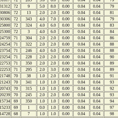
31312
72
9
5.0
8.0
0.00
0.04
0.04
79
30806
72
13
2.0
2.0
0.00
0.04
0.04
81
30306
72
343
4.0
7.0
0.00
0.04
0.04
79
25800
72
324
4.0
6.0
0.00
0.04
0.04
83
25300
72
3
4.0
6.0
0.00
0.04
0.04
84
24759
71
304
2.0
2.0
0.00
0.04
0.04
86
24254
71
322
2.0
2.0
0.00
0.04
0.04
88
23754
71
246
4.0
6.0
0.00
0.04
0.04
88
23254
71
228
2.0
2.0
0.00
0.04
0.04
90
22753
71
350
2.0
2.0
0.00
0.04
0.04
89
22253
71
295
2.0
3.0
0.00
0.04
0.04
89
21748
70
38
1.0
2.0
0.00
0.04
0.04
91
21243
70
341
1.0
1.0
0.00
0.04
0.04
93
20743
70
315
1.0
1.0
0.00
0.04
0.04
92
20239
70
245
2.0
2.0
0.00
0.04
0.04
93
15734
69
350
1.0
1.0
0.00
0.04
0.04
94
15233
69
1
0.0
1.0
0.00
0.04
0.04
97
14728
68
7
1.0
1.0
0.00
0.04
0.04
98