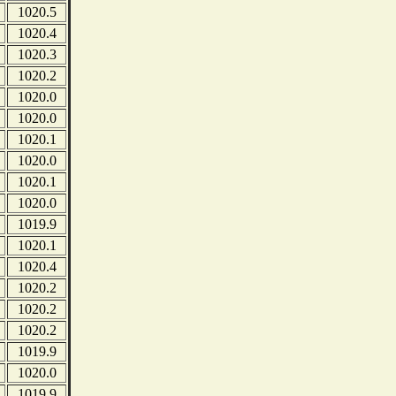
1020.5
1020.4
1020.3
1020.2
1020.0
1020.0
1020.1
1020.0
1020.1
1020.0
1019.9
1020.1
1020.4
1020.2
1020.2
1020.2
1019.9
1020.0
1019.9