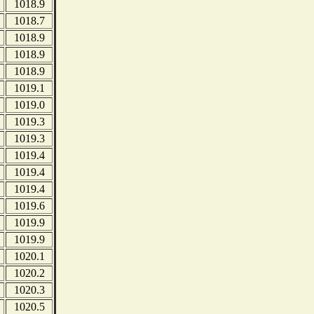
1018.9
1018.7
1018.9
1018.9
1018.9
1019.1
1019.0
1019.3
1019.3
1019.4
1019.4
1019.4
1019.6
1019.9
1019.9
1020.1
1020.2
1020.3
1020.5