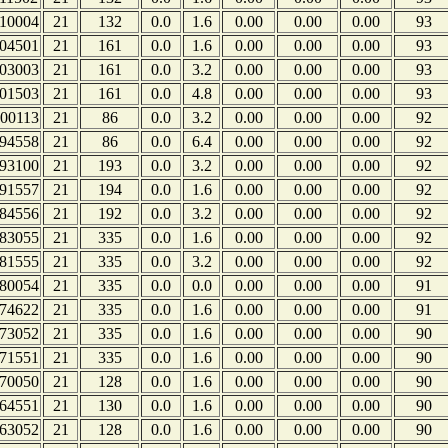
10004
21
132
0.0
1.6
0.00
0.00
0.00
93
04501
21
161
0.0
1.6
0.00
0.00
0.00
93
03003
21
161
0.0
3.2
0.00
0.00
0.00
93
01503
21
161
0.0
4.8
0.00
0.00
0.00
93
00113
21
86
0.0
3.2
0.00
0.00
0.00
92
94558
21
86
0.0
6.4
0.00
0.00
0.00
92
93100
21
193
0.0
3.2
0.00
0.00
0.00
92
91557
21
194
0.0
1.6
0.00
0.00
0.00
92
84556
21
192
0.0
3.2
0.00
0.00
0.00
92
83055
21
335
0.0
1.6
0.00
0.00
0.00
92
81555
21
335
0.0
3.2
0.00
0.00
0.00
92
80054
21
335
0.0
0.0
0.00
0.00
0.00
91
74622
21
335
0.0
1.6
0.00
0.00
0.00
91
73052
21
335
0.0
1.6
0.00
0.00
0.00
90
71551
21
335
0.0
1.6
0.00
0.00
0.00
90
70050
21
128
0.0
1.6
0.00
0.00
0.00
90
64551
21
130
0.0
1.6
0.00
0.00
0.00
90
63052
21
128
0.0
1.6
0.00
0.00
0.00
90