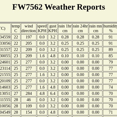
FW7562 Weather Reports
temp
wind
speed
gust
rain 1hr
rain 24hr
rain mn
humidit
TC)
C
direction
KPH
KPH
cm
cm
cm
%
34559
22
197
0.0
3.2
0.28
0.28
0.28
91
33056
22
205
0.0
3.2
0.25
0.25
0.25
91
31557
22
209
0.0
3.2
0.25
0.25
0.25
89
30055
23
209
1.6
4.8
0.10
0.10
0.10
85
24601
25
277
0.0
3.2
0.00
0.00
0.00
79
23114
25
277
0.0
3.2
0.00
0.00
0.00
77
21555
25
277
1.6
3.2
0.00
0.00
0.00
77
20109
25
277
0.0
3.2
0.00
0.00
0.00
77
14603
25
277
1.6
4.8
0.00
0.00
0.00
74
13051
27
284
4.8
6.4
0.00
0.00
0.00
70
11555
28
46
0.0
3.2
0.00
0.00
0.00
70
10056
28
109
0.0
3.2
0.00
0.00
0.00
70
04549
28
154
0.0
4.8
0.00
0.00
0.00
71