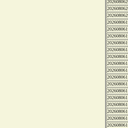
202608062
202608062
202608062
202608061
202608061
202608061
202608061
202608061
202608061
202608061
202608061
202608061
202608061
202608061
202608061
202608061
202608061
202608061
202608061