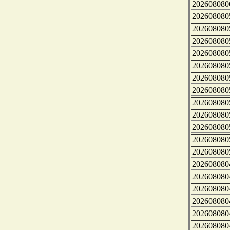
202608080
202608080
202608080
202608080
202608080
202608080
202608080
202608080
202608080
202608080
202608080
202608080
202608080
202608080
202608080
202608080
202608080
202608080
202608080