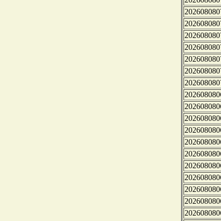
202608080
202608080
202608080
202608080
202608080
202608080
202608080
202608080
202608080
202608080
202608080
202608080
202608080
202608080
202608080
202608080
202608080
202608080