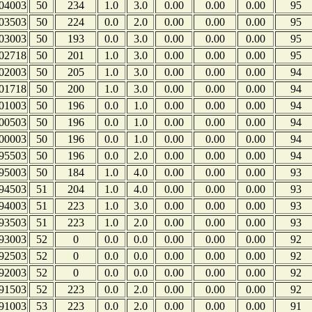
04003
50
234
1.0
3.0
0.00
0.00
0.00
95
03503
50
224
0.0
2.0
0.00
0.00
0.00
95
03003
50
193
0.0
3.0
0.00
0.00
0.00
95
02718
50
201
1.0
3.0
0.00
0.00
0.00
95
02003
50
205
1.0
3.0
0.00
0.00
0.00
94
01718
50
200
1.0
3.0
0.00
0.00
0.00
94
01003
50
196
0.0
1.0
0.00
0.00
0.00
94
00503
50
196
0.0
1.0
0.00
0.00
0.00
94
00003
50
196
0.0
1.0
0.00
0.00
0.00
94
95503
50
196
0.0
2.0
0.00
0.00
0.00
94
95003
50
184
1.0
4.0
0.00
0.00
0.00
93
94503
51
204
1.0
4.0
0.00
0.00
0.00
93
94003
51
223
1.0
3.0
0.00
0.00
0.00
93
93503
51
223
1.0
2.0
0.00
0.00
0.00
93
93003
52
0
0.0
0.0
0.00
0.00
0.00
92
92503
52
0
0.0
0.0
0.00
0.00
0.00
92
92003
52
0
0.0
0.0
0.00
0.00
0.00
92
91503
52
223
0.0
2.0
0.00
0.00
0.00
92
91003
53
223
0.0
2.0
0.00
0.00
0.00
91