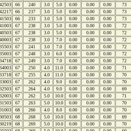
42503
66
240
3.0
5.0
0.00
0.00
0.00
73
42217
66
237
3.0
5.0
0.00
0.00
0.00
73
41503
66
233
3.0
5.0
0.00
0.00
0.00
73
41003
67
238
3.0
5.0
0.00
0.00
0.00
72
40503
67
238
3.0
5.0
0.00
0.00
0.00
72
40003
67
238
3.0
7.0
0.00
0.00
0.00
72
35503
67
241
3.0
7.0
0.00
0.00
0.00
72
35003
67
248
3.0
6.0
0.00
0.00
0.00
72
34718
67
249
3.0
7.0
0.00
0.00
0.00
72
34003
67
250
4.0
11.0
0.00
0.00
0.00
71
33718
67
255
4.0
11.0
0.00
0.00
0.00
70
33003
67
262
4.0
9.0
0.00
0.00
0.00
70
32503
67
264
4.0
9.0
0.00
0.00
0.00
69
32003
67
262
5.0
10.0
0.00
0.00
0.00
71
31503
67
263
5.0
10.0
0.00
0.00
0.00
70
31003
68
266
4.0
8.0
0.00
0.00
0.00
70
30503
68
268
5.0
10.0
0.00
0.00
0.00
69
30219
68
269
5.0
10.0
0.00
0.00
0.00
70
25503
68
269
5.0
10.0
0.00
0.00
0.00
69