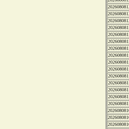
202608081
202608081
202608081
202608081
202608081
202608081
202608081
202608081
202608081
202608081
202608081
202608081
202608081
202608081
202608081
202608081
202608081
202608081