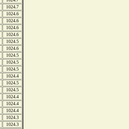
1024.7
1024.6
1024.6
1024.6
1024.6
1024.5
1024.6
1024.5
1024.5
1024.5
1024.4
1024.5
1024.5
1024.4
1024.4
1024.4
1024.3
1024.3