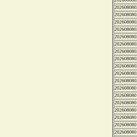
202608080
202608080
202608080
202608080
202608080
202608080
202608080
202608080
202608080
202608080
202608080
202608080
202608080
202608080
202608080
202608080
202608080
202608080