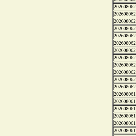
202608062
202608062
202608062
202608062
202608062
202608062
202608062
202608062
202608062
202608062
202608062
202608062
202608061
202608061
202608061
202608061
202608061
202608061