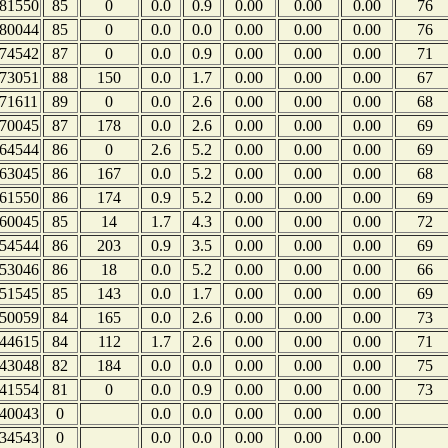
81550
85
0
0.0
0.9
0.00
0.00
0.00
76
80044
85
0
0.0
0.0
0.00
0.00
0.00
76
74542
87
0
0.0
0.9
0.00
0.00
0.00
71
73051
88
150
0.0
1.7
0.00
0.00
0.00
67
71611
89
0
0.0
2.6
0.00
0.00
0.00
68
70045
87
178
0.0
2.6
0.00
0.00
0.00
69
64544
86
0
2.6
5.2
0.00
0.00
0.00
69
63045
86
167
0.0
5.2
0.00
0.00
0.00
68
61550
86
174
0.9
5.2
0.00
0.00
0.00
69
60045
85
14
1.7
4.3
0.00
0.00
0.00
72
54544
86
203
0.9
3.5
0.00
0.00
0.00
69
53046
86
18
0.0
5.2
0.00
0.00
0.00
66
51545
85
143
0.0
1.7
0.00
0.00
0.00
69
50059
84
165
0.0
2.6
0.00
0.00
0.00
73
44615
84
112
1.7
2.6
0.00
0.00
0.00
71
43048
82
184
0.0
0.0
0.00
0.00
0.00
75
41554
81
0
0.0
0.9
0.00
0.00
0.00
73
40043
0
0.0
0.0
0.00
0.00
0.00
34543
0
0.0
0.0
0.00
0.00
0.00