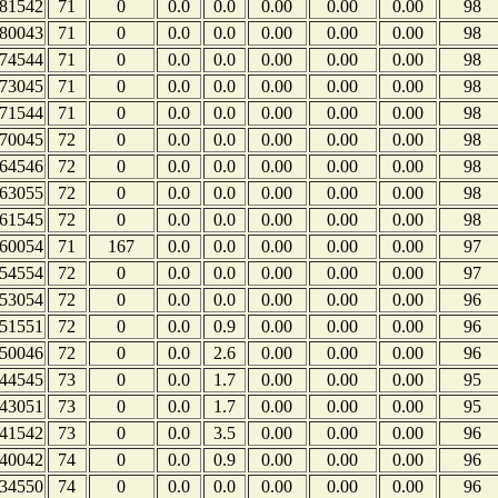
81542
71
0
0.0
0.0
0.00
0.00
0.00
98
80043
71
0
0.0
0.0
0.00
0.00
0.00
98
74544
71
0
0.0
0.0
0.00
0.00
0.00
98
73045
71
0
0.0
0.0
0.00
0.00
0.00
98
71544
71
0
0.0
0.0
0.00
0.00
0.00
98
70045
72
0
0.0
0.0
0.00
0.00
0.00
98
64546
72
0
0.0
0.0
0.00
0.00
0.00
98
63055
72
0
0.0
0.0
0.00
0.00
0.00
98
61545
72
0
0.0
0.0
0.00
0.00
0.00
98
60054
71
167
0.0
0.0
0.00
0.00
0.00
97
54554
72
0
0.0
0.0
0.00
0.00
0.00
97
53054
72
0
0.0
0.0
0.00
0.00
0.00
96
51551
72
0
0.0
0.9
0.00
0.00
0.00
96
50046
72
0
0.0
2.6
0.00
0.00
0.00
96
44545
73
0
0.0
1.7
0.00
0.00
0.00
95
43051
73
0
0.0
1.7
0.00
0.00
0.00
95
41542
73
0
0.0
3.5
0.00
0.00
0.00
96
40042
74
0
0.0
0.9
0.00
0.00
0.00
96
34550
74
0
0.0
0.0
0.00
0.00
0.00
96