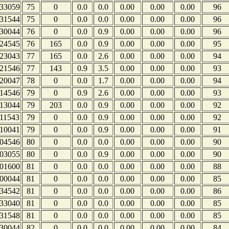
33059
75
0
0.0
0.0
0.00
0.00
0.00
96
31544
75
0
0.0
0.0
0.00
0.00
0.00
96
30044
76
0
0.0
0.9
0.00
0.00
0.00
96
24545
76
165
0.0
0.9
0.00
0.00
0.00
95
23043
77
165
0.0
2.6
0.00
0.00
0.00
94
21546
77
143
0.9
3.5
0.00
0.00
0.00
93
20047
78
0
0.0
1.7
0.00
0.00
0.00
94
14546
79
0
0.9
2.6
0.00
0.00
0.00
93
13044
79
203
0.0
0.9
0.00
0.00
0.00
92
11543
79
0
0.0
0.9
0.00
0.00
0.00
92
10041
79
0
0.0
0.9
0.00
0.00
0.00
91
04546
80
0
0.0
0.0
0.00
0.00
0.00
90
03055
80
0
0.0
0.9
0.00
0.00
0.00
90
01600
81
0
0.0
0.0
0.00
0.00
0.00
88
00044
81
0
0.0
0.0
0.00
0.00
0.00
85
34542
81
0
0.0
0.0
0.00
0.00
0.00
86
33040
81
0
0.0
0.0
0.00
0.00
0.00
85
31548
81
0
0.0
0.0
0.00
0.00
0.00
85
30044
82
0
0.0
0.0
0.00
0.00
0.00
84