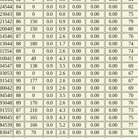
24544
84
0
0.0
0.0
0.00
0.00
0.00
82
23043
88
0
0.0
0.0
0.00
0.00
0.00
75
21542
86
150
0.0
0.9
0.00
0.00
0.00
79
20040
86
150
0.0
0.9
0.00
0.00
0.00
80
14546
87
0
0.0
2.6
0.00
0.00
0.00
76
13044
88
180
0.0
1.7
0.00
0.00
0.00
74
11554
88
0
0.0
2.6
0.00
0.00
0.00
74
10041
89
49
0.9
4.3
0.00
0.00
0.00
71
04547
88
138
0.9
3.5
0.00
0.00
0.00
69
03053
90
0
0.0
2.6
0.00
0.00
0.00
67
01543
90
177
0.0
2.6
0.00
0.00
0.00
67
00042
89
0
0.9
2.6
0.00
0.00
0.00
69
94540
88
0
0.0
3.5
0.00
0.00
0.00
70
93048
89
170
0.0
2.6
0.00
0.00
0.00
70
91555
87
210
0.0
4.3
0.00
0.00
0.00
73
90045
87
165
0.9
4.3
0.00
0.00
0.00
75
84539
86
166
0.0
5.2
0.00
0.00
0.00
77
83047
85
70
0.9
2.6
0.00
0.00
0.00
78