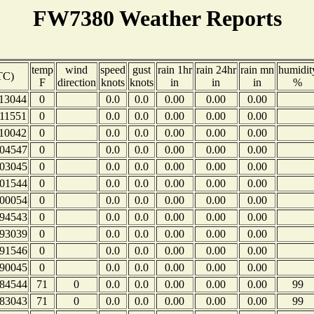
FW7380 Weather Reports
temp
wind
speed
gust
rain 1hr
rain 24hr
rain mn
humidit
TC)
F
direction
knots
knots
in
in
in
%
13044
0
0.0
0.0
0.00
0.00
0.00
11551
0
0.0
0.0
0.00
0.00
0.00
10042
0
0.0
0.0
0.00
0.00
0.00
04547
0
0.0
0.0
0.00
0.00
0.00
03045
0
0.0
0.0
0.00
0.00
0.00
01544
0
0.0
0.0
0.00
0.00
0.00
00054
0
0.0
0.0
0.00
0.00
0.00
94543
0
0.0
0.0
0.00
0.00
0.00
93039
0
0.0
0.0
0.00
0.00
0.00
91546
0
0.0
0.0
0.00
0.00
0.00
90045
0
0.0
0.0
0.00
0.00
0.00
84544
71
0
0.0
0.0
0.00
0.00
0.00
99
83043
71
0
0.0
0.0
0.00
0.00
0.00
99