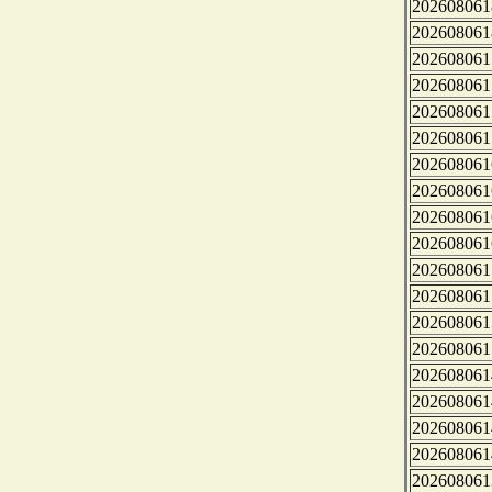
202608061
202608061
202608061
202608061
202608061
202608061
202608061
202608061
202608061
202608061
202608061
202608061
202608061
202608061
202608061
202608061
202608061
202608061
202608061