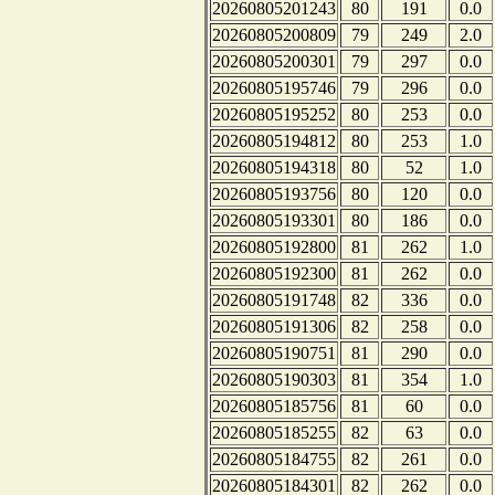
20260805201243
80
191
0.0
20260805200809
79
249
2.0
20260805200301
79
297
0.0
20260805195746
79
296
0.0
20260805195252
80
253
0.0
20260805194812
80
253
1.0
20260805194318
80
52
1.0
20260805193756
80
120
0.0
20260805193301
80
186
0.0
20260805192800
81
262
1.0
20260805192300
81
262
0.0
20260805191748
82
336
0.0
20260805191306
82
258
0.0
20260805190751
81
290
0.0
20260805190303
81
354
1.0
20260805185756
81
60
0.0
20260805185255
82
63
0.0
20260805184755
82
261
0.0
20260805184301
82
262
0.0