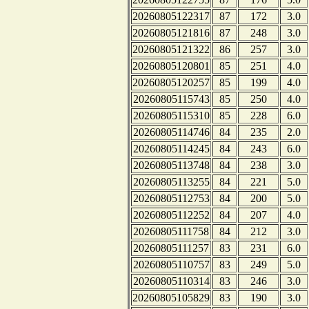
20260805122317
87
172
3.0
20260805121816
87
248
3.0
20260805121322
86
257
3.0
20260805120801
85
251
4.0
20260805120257
85
199
4.0
20260805115743
85
250
4.0
20260805115310
85
228
6.0
20260805114746
84
235
2.0
20260805114245
84
243
6.0
20260805113748
84
238
3.0
20260805113255
84
221
5.0
20260805112753
84
200
5.0
20260805112252
84
207
4.0
20260805111758
84
212
3.0
20260805111257
83
231
6.0
20260805110757
83
249
5.0
20260805110314
83
246
3.0
20260805105829
83
190
3.0