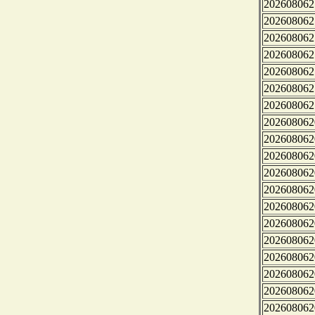
202608062
202608062
202608062
202608062
202608062
202608062
202608062
202608062
202608062
202608062
202608062
202608062
202608062
202608062
202608062
202608062
202608062
202608062
202608062