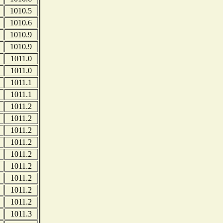
1010.5
1010.6
1010.9
1010.9
1011.0
1011.0
1011.1
1011.1
1011.2
1011.2
1011.2
1011.2
1011.2
1011.2
1011.2
1011.2
1011.2
1011.3