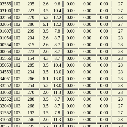
03555
102
295
2.6
9.6
0.00
0.00
0.00
27
03100
102
223
3.5
10.4
0.00
0.00
0.00
27
02554
102
279
5.2
12.2
0.00
0.00
0.00
28
02054
102
286
6.1
12.2
0.00
0.00
0.00
27
01607
103
209
3.5
7.8
0.00
0.00
0.00
27
01054
102
204
2.6
8.7
0.00
0.00
0.00
28
00554
102
315
2.6
8.7
0.00
0.00
0.00
28
00054
102
273
2.6
8.7
0.00
0.00
0.00
28
35556
102
154
4.3
8.7
0.00
0.00
0.00
28
35053
102
285
3.5
10.4
0.00
0.00
0.00
28
34559
102
234
3.5
13.0
0.00
0.00
0.00
28
34051
102
266
6.1
13.0
0.00
0.00
0.00
28
33552
102
254
5.2
13.0
0.00
0.00
0.00
28
33050
103
270
2.6
11.3
0.00
0.00
0.00
28
32552
103
288
3.5
8.7
0.00
0.00
0.00
28
32049
103
268
3.5
8.7
0.00
0.00
0.00
27
31552
103
192
3.5
7.8
0.00
0.00
0.00
27
31050
103
246
2.6
11.3
0.00
0.00
0.00
28
30551
103
235
5.2
11.3
0.00
0.00
0.00
28