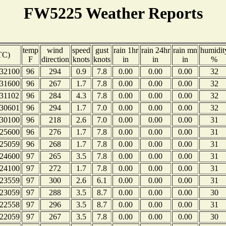
FW5225 Weather Reports
temp
wind
speed
gust
rain 1hr
rain 24hr
rain mn
humidit
TC)
F
direction
knots
knots
in
in
in
%
32100
96
294
0.9
7.8
0.00
0.00
0.00
32
31600
96
267
1.7
7.8
0.00
0.00
0.00
32
31102
96
284
4.3
7.8
0.00
0.00
0.00
32
30601
96
294
1.7
7.0
0.00
0.00
0.00
32
30100
96
218
2.6
7.0
0.00
0.00
0.00
31
25600
96
276
1.7
7.8
0.00
0.00
0.00
31
25059
96
268
1.7
7.8
0.00
0.00
0.00
31
24600
97
265
3.5
7.8
0.00
0.00
0.00
31
24100
97
272
1.7
7.8
0.00
0.00
0.00
31
23559
97
300
2.6
6.1
0.00
0.00
0.00
31
23059
97
288
3.5
8.7
0.00
0.00
0.00
30
22558
97
296
3.5
8.7
0.00
0.00
0.00
31
22059
97
267
3.5
7.8
0.00
0.00
0.00
30