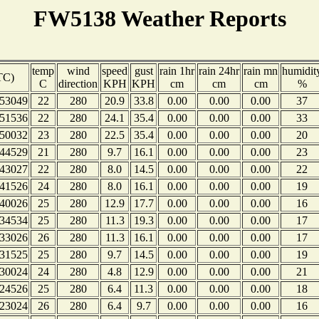
FW5138 Weather Reports
temp
wind
speed
gust
rain 1hr
rain 24hr
rain mn
humidit
TC)
C
direction
KPH
KPH
cm
cm
cm
%
53049
22
280
20.9
33.8
0.00
0.00
0.00
37
51536
22
280
24.1
35.4
0.00
0.00
0.00
33
50032
23
280
22.5
35.4
0.00
0.00
0.00
20
44529
21
280
9.7
16.1
0.00
0.00
0.00
23
43027
22
280
8.0
14.5
0.00
0.00
0.00
22
41526
24
280
8.0
16.1
0.00
0.00
0.00
19
40026
25
280
12.9
17.7
0.00
0.00
0.00
16
34534
25
280
11.3
19.3
0.00
0.00
0.00
17
33026
26
280
11.3
16.1
0.00
0.00
0.00
17
31525
25
280
9.7
14.5
0.00
0.00
0.00
19
30024
24
280
4.8
12.9
0.00
0.00
0.00
21
24526
25
280
6.4
11.3
0.00
0.00
0.00
18
23024
26
280
6.4
9.7
0.00
0.00
0.00
16