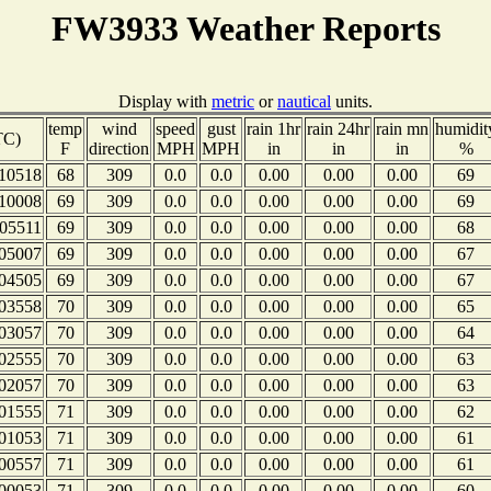
FW3933 Weather Reports
Display with
metric
or
nautical
units.
temp
wind
speed
gust
rain 1hr
rain 24hr
rain mn
humidit
TC)
F
direction
MPH
MPH
in
in
in
%
10518
68
309
0.0
0.0
0.00
0.00
0.00
69
10008
69
309
0.0
0.0
0.00
0.00
0.00
69
05511
69
309
0.0
0.0
0.00
0.00
0.00
68
05007
69
309
0.0
0.0
0.00
0.00
0.00
67
04505
69
309
0.0
0.0
0.00
0.00
0.00
67
03558
70
309
0.0
0.0
0.00
0.00
0.00
65
03057
70
309
0.0
0.0
0.00
0.00
0.00
64
02555
70
309
0.0
0.0
0.00
0.00
0.00
63
02057
70
309
0.0
0.0
0.00
0.00
0.00
63
01555
71
309
0.0
0.0
0.00
0.00
0.00
62
01053
71
309
0.0
0.0
0.00
0.00
0.00
61
00557
71
309
0.0
0.0
0.00
0.00
0.00
61
00053
71
309
0.0
0.0
0.00
0.00
0.00
60