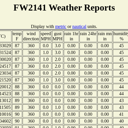
FW2141 Weather Reports
Display with
metric
or
nautical
units.
temp
wind
speed
gust
rain 1hr
rain 24hr
rain mn
humidit
TC)
F
direction
MPH
MPH
in
in
in
%
33029
87
360
0.0
3.0
0.00
0.00
0.00
45
31524
87
360
1.0
3.0
0.00
0.00
0.00
45
30020
87
360
1.0
2.0
0.00
0.00
0.00
45
24517
87
360
0.0
2.0
0.00
0.00
0.00
45
23034
87
360
0.0
2.0
0.00
0.00
0.00
45
21520
87
360
1.0
3.0
0.00
0.00
0.00
45
20012
88
360
0.0
0.0
0.00
0.00
0.00
44
14523
88
360
0.0
0.0
0.00
0.00
0.00
44
13012
89
360
0.0
0.0
0.00
0.00
0.00
43
11505
89
360
0.0
1.0
0.00
0.00
0.00
43
10016
90
360
0.0
0.0
0.00
0.00
0.00
41
04602
90
360
0.0
0.0
0.00
0.00
0.00
40
03059
91
360
0.0
1.0
0.00
0.00
0.00
40