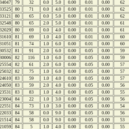
34047
79
32
0.0
5.0
0.00
0.01
0.00
62
33525
80
71
0.0
4.0
0.00
0.01
0.00
62
33121
80
65
0.0
5.0
0.00
0.01
0.00
62
32548
80
65
2.0
5.0
0.00
0.01
0.00
61
32029
80
69
0.0
4.0
0.00
0.01
0.00
61
31610
81
69
1.0
4.0
0.00
0.01
0.00
60
31051
81
74
1.0
6.0
0.00
0.01
0.00
60
30532
81
91
2.0
6.0
0.00
0.05
0.00
59
30006
82
116
1.0
6.0
0.00
0.05
0.00
59
25554
82
61
2.0
6.0
0.00
0.05
0.00
57
25032
82
75
1.0
6.0
0.00
0.05
0.00
57
24610
83
59
1.0
4.0
0.00
0.05
0.00
57
24050
83
59
2.0
4.0
0.00
0.05
0.00
56
23531
83
83
1.0
4.0
0.00
0.05
0.00
55
23004
84
22
1.0
3.0
0.00
0.05
0.00
56
22551
84
73
1.0
3.0
0.00
0.05
0.00
54
22033
84
58
0.0
9.0
0.00
0.05
0.00
56
21514
84
58
0.0
9.0
0.00
0.05
0.00
53
21059
84
5
1.0
4.0
0.00
0.05
0.00
55