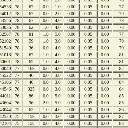
54538
78
67
0.0
1.0
0.00
0.05
0.00
77
54012
78
67
0.0
2.0
0.00
0.05
0.00
79
53556
78
67
0.0
4.0
0.00
0.05
0.00
78
53036
78
62
1.0
4.0
0.00
0.05
0.00
78
52507
78
81
1.0
5.0
0.00
0.05
0.00
77
52102
78
59
1.0
3.0
0.00
0.05
0.00
79
51540
78
36
0.0
4.0
0.00
0.05
0.00
79
51018
78
67
1.0
4.0
0.00
0.05
0.00
81
50601
78
65
1.0
4.0
0.00
0.05
0.00
81
50040
77
168
0.0
4.0
0.00
0.05
0.00
82
45522
77
46
0.0
3.0
0.00
0.05
0.00
84
45106
77
46
0.0
3.0
0.00
0.05
0.00
84
44546
76
325
0.0
3.0
0.00
0.05
0.00
84
44011
76
86
0.0
5.0
0.00
0.05
0.00
85
43604
76
96
2.0
5.0
0.00
0.05
0.00
85
43044
75
62
1.0
4.0
0.00
0.05
0.00
86
42520
75
158
0.0
3.0
0.00
0.05
0.00
87
42104
75
158
0.0
4.0
0.00
0.05
0.00
88