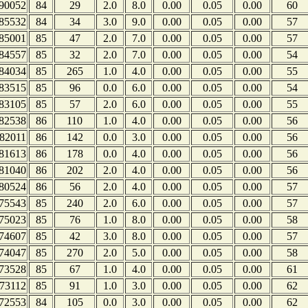
90052
84
29
2.0
8.0
0.00
0.05
0.00
60
85532
84
34
3.0
9.0
0.00
0.05
0.00
57
85001
85
47
2.0
7.0
0.00
0.05
0.00
57
84557
85
32
2.0
7.0
0.00
0.05
0.00
54
84034
85
265
1.0
4.0
0.00
0.05
0.00
55
83515
85
96
0.0
6.0
0.00
0.05
0.00
54
83105
85
57
2.0
6.0
0.00
0.05
0.00
55
82538
86
110
1.0
4.0
0.00
0.05
0.00
56
82011
86
142
0.0
3.0
0.00
0.05
0.00
56
81613
86
178
0.0
4.0
0.00
0.05
0.00
56
81040
86
202
2.0
4.0
0.00
0.05
0.00
56
80524
86
56
2.0
4.0
0.00
0.05
0.00
57
75543
85
240
2.0
6.0
0.00
0.05
0.00
57
75023
85
76
1.0
8.0
0.00
0.05
0.00
58
74607
85
42
3.0
8.0
0.00
0.05
0.00
57
74047
85
270
2.0
5.0
0.00
0.05
0.00
58
73528
85
67
1.0
4.0
0.00
0.05
0.00
61
73112
85
91
1.0
3.0
0.00
0.05
0.00
62
72553
84
105
0.0
3.0
0.00
0.05
0.00
62