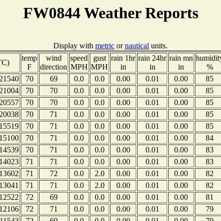
FW0844 Weather Reports
Display with
metric
or
nautical
units.
temp
wind
speed
gust
rain 1hr
rain 24hr
rain mn
humidit
TC)
F
direction
MPH
MPH
in
in
in
%
21540
70
69
0.0
0.0
0.00
0.01
0.00
85
21004
70
70
0.0
0.0
0.00
0.01
0.00
85
20557
70
70
0.0
0.0
0.00
0.01
0.00
85
20038
70
71
0.0
0.0
0.00
0.01
0.00
85
15519
70
71
0.0
0.0
0.00
0.01
0.00
85
15100
70
71
0.0
0.0
0.00
0.01
0.00
84
14539
70
71
0.0
0.0
0.00
0.01
0.00
83
14023
71
71
0.0
0.0
0.00
0.01
0.00
83
13602
71
72
0.0
2.0
0.00
0.01
0.00
82
13041
71
71
0.0
2.0
0.00
0.01
0.00
82
12522
72
69
0.0
0.0
0.00
0.01
0.00
81
12106
72
71
0.0
0.0
0.00
0.01
0.00
79
11543
72
69
0.0
0.0
0.00
0.01
0.00
79