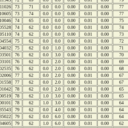
11026
73
71
0.0
0.0
0.00
0.01
0.00
77
10605
73
74
0.0
0.0
0.00
0.01
0.00
77
10046
74
65
0.0
0.0
0.00
0.01
0.00
75
05528
74
62
0.0
0.0
0.00
0.01
0.00
74
05110
74
62
0.0
0.0
0.00
0.01
0.00
73
04554
75
62
0.0
0.0
0.00
0.01
0.00
72
04032
75
62
0.0
1.0
0.00
0.01
0.00
71
03501
76
62
0.0
3.0
0.00
0.01
0.00
70
03101
76
62
0.0
2.0
0.00
0.01
0.00
69
02535
76
62
0.0
2.0
0.00
0.01
0.00
68
02006
77
62
0.0
2.0
0.00
0.01
0.00
67
01558
77
62
0.0
2.0
0.00
0.01
0.00
67
01042
78
62
0.0
2.0
0.00
0.01
0.00
65
00519
78
62
1.0
3.0
0.00
0.01
0.00
65
00101
78
62
1.0
3.0
0.00
0.01
0.00
64
35543
79
62
0.0
4.0
0.00
0.01
0.00
64
35022
79
62
0.0
6.0
0.00
0.01
0.00
64
34605
79
62
1.0
6.0
0.00
0.01
0.00
62