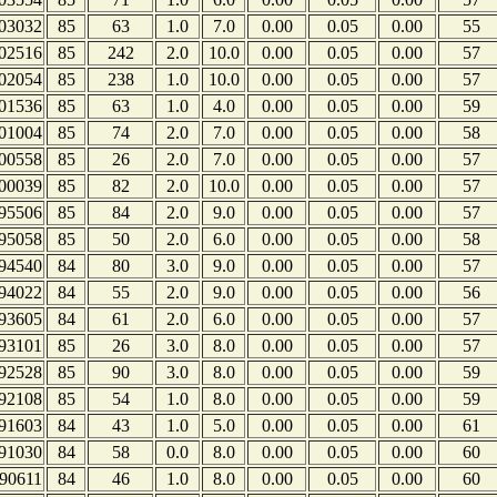
03032
85
63
1.0
7.0
0.00
0.05
0.00
55
02516
85
242
2.0
10.0
0.00
0.05
0.00
57
02054
85
238
1.0
10.0
0.00
0.05
0.00
57
01536
85
63
1.0
4.0
0.00
0.05
0.00
59
01004
85
74
2.0
7.0
0.00
0.05
0.00
58
00558
85
26
2.0
7.0
0.00
0.05
0.00
57
00039
85
82
2.0
10.0
0.00
0.05
0.00
57
95506
85
84
2.0
9.0
0.00
0.05
0.00
57
95058
85
50
2.0
6.0
0.00
0.05
0.00
58
94540
84
80
3.0
9.0
0.00
0.05
0.00
57
94022
84
55
2.0
9.0
0.00
0.05
0.00
56
93605
84
61
2.0
6.0
0.00
0.05
0.00
57
93101
85
26
3.0
8.0
0.00
0.05
0.00
57
92528
85
90
3.0
8.0
0.00
0.05
0.00
59
92108
85
54
1.0
8.0
0.00
0.05
0.00
59
91603
84
43
1.0
5.0
0.00
0.05
0.00
61
91030
84
58
0.0
8.0
0.00
0.05
0.00
60
90611
84
46
1.0
8.0
0.00
0.05
0.00
60