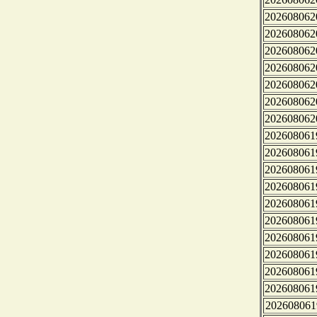
202608062
202608062
202608062
202608062
202608062
202608062
202608062
202608061
202608061
202608061
202608061
202608061
202608061
202608061
202608061
202608061
202608061
202608061