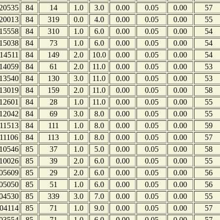
20535
84
14
1.0
3.0
0.00
0.05
0.00
57
20013
84
319
0.0
4.0
0.00
0.05
0.00
55
15558
84
310
1.0
6.0
0.00
0.05
0.00
54
15038
84
73
1.0
6.0
0.00
0.05
0.00
54
14511
84
149
2.0
10.0
0.00
0.05
0.00
54
14059
84
61
2.0
11.0
0.00
0.05
0.00
53
13540
84
130
3.0
11.0
0.00
0.05
0.00
53
13019
84
159
2.0
11.0
0.00
0.05
0.00
58
12601
84
28
1.0
11.0
0.00
0.05
0.00
55
12042
84
69
3.0
8.0
0.00
0.05
0.00
55
11513
84
111
1.0
8.0
0.00
0.05
0.00
59
11106
84
113
1.0
8.0
0.00
0.05
0.00
57
10546
85
37
1.0
5.0
0.00
0.05
0.00
58
10026
85
39
2.0
6.0
0.00
0.05
0.00
55
05609
85
29
2.0
6.0
0.00
0.05
0.00
56
05050
85
51
1.0
6.0
0.00
0.05
0.00
56
04530
85
339
3.0
7.0
0.00
0.05
0.00
55
04114
85
71
1.0
9.0
0.00
0.05
0.00
57
03554
85
71
1.0
6.0
0.00
0.05
0.00
57