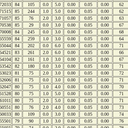
72033
84
105
0.0
5.0
0.00
0.05
0.00
62
71515
85
244
1.0
5.0
0.00
0.05
0.00
62
71057
85
76
2.0
3.0
0.00
0.05
0.00
63
70538
85
29
0.0
3.0
0.00
0.05
0.00
67
70008
84
245
0.0
3.0
0.00
0.05
0.00
68
65559
84
259
1.0
3.0
0.00
0.05
0.00
64
65044
84
202
0.0
6.0
0.00
0.05
0.00
71
64521
83
261
2.0
6.0
0.00
0.05
0.00
66
64104
82
161
1.0
3.0
0.00
0.05
0.00
67
63542
82
180
0.0
3.0
0.00
0.05
0.00
71
63023
81
75
2.0
3.0
0.00
0.05
0.00
72
62606
81
75
0.0
3.0
0.00
0.05
0.00
71
62047
80
75
1.0
4.0
0.00
0.05
0.00
70
61528
80
75
1.0
5.0
0.00
0.05
0.00
71
61011
80
75
2.0
5.0
0.00
0.05
0.00
71
60551
80
76
2.0
4.0
0.00
0.05
0.00
73
60033
80
109
0.0
3.0
0.00
0.05
0.00
74
55501
79
90
1.0
3.0
0.00
0.05
0.00
76
55055
79
74
0.0
2.0
0.00
0.05
0.00
78