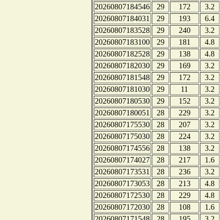
20260807184546
29
172
3.2
20260807184031
29
193
6.4
20260807183528
29
240
3.2
20260807183100
29
181
4.8
20260807182528
29
138
4.8
20260807182030
29
169
3.2
20260807181548
29
172
3.2
20260807181030
29
11
3.2
20260807180530
29
152
3.2
20260807180051
28
229
3.2
20260807175530
28
207
3.2
20260807175030
28
224
3.2
20260807174556
28
138
3.2
20260807174027
28
217
1.6
20260807173531
28
236
3.2
20260807173053
28
213
4.8
20260807172530
28
229
4.8
20260807172030
28
108
1.6
20260807171548
28
195
3.2