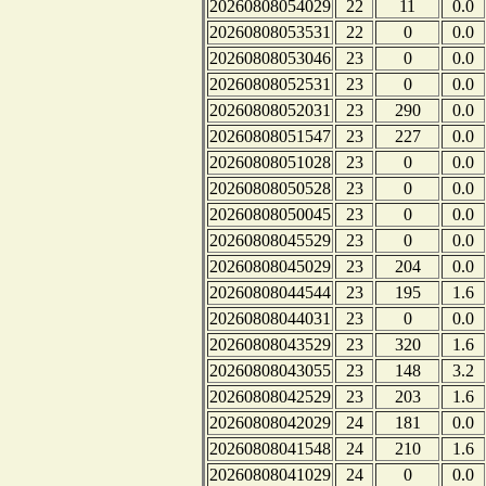
20260808054029
22
11
0.0
20260808053531
22
0
0.0
20260808053046
23
0
0.0
20260808052531
23
0
0.0
20260808052031
23
290
0.0
20260808051547
23
227
0.0
20260808051028
23
0
0.0
20260808050528
23
0
0.0
20260808050045
23
0
0.0
20260808045529
23
0
0.0
20260808045029
23
204
0.0
20260808044544
23
195
1.6
20260808044031
23
0
0.0
20260808043529
23
320
1.6
20260808043055
23
148
3.2
20260808042529
23
203
1.6
20260808042029
24
181
0.0
20260808041548
24
210
1.6
20260808041029
24
0
0.0