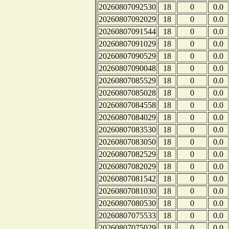
20260807092530
18
0
0.0
20260807092029
18
0
0.0
20260807091544
18
0
0.0
20260807091029
18
0
0.0
20260807090529
18
0
0.0
20260807090048
18
0
0.0
20260807085529
18
0
0.0
20260807085028
18
0
0.0
20260807084558
18
0
0.0
20260807084029
18
0
0.0
20260807083530
18
0
0.0
20260807083050
18
0
0.0
20260807082529
18
0
0.0
20260807082029
18
0
0.0
20260807081542
18
0
0.0
20260807081030
18
0
0.0
20260807080530
18
0
0.0
20260807075533
18
0
0.0
20260807075029
18
0
0.0