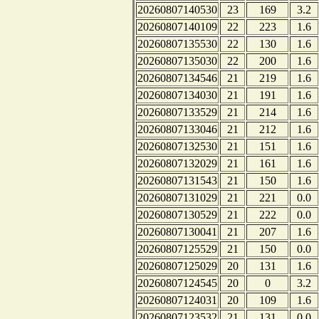
20260807140530
23
169
3.2
20260807140109
22
223
1.6
20260807135530
22
130
1.6
20260807135030
22
200
1.6
20260807134546
21
219
1.6
20260807134030
21
191
1.6
20260807133529
21
214
1.6
20260807133046
21
212
1.6
20260807132530
21
151
1.6
20260807132029
21
161
1.6
20260807131543
21
150
1.6
20260807131029
21
221
0.0
20260807130529
21
222
0.0
20260807130041
21
207
1.6
20260807125529
21
150
0.0
20260807125029
20
131
1.6
20260807124545
20
0
3.2
20260807124031
20
109
1.6
20260807123532
21
131
0.0