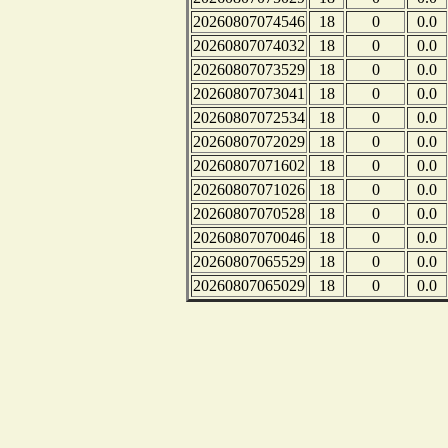
20260807074546
18
0
0.0
20260807074032
18
0
0.0
20260807073529
18
0
0.0
20260807073041
18
0
0.0
20260807072534
18
0
0.0
20260807072029
18
0
0.0
20260807071602
18
0
0.0
20260807071026
18
0
0.0
20260807070528
18
0
0.0
20260807070046
18
0
0.0
20260807065529
18
0
0.0
20260807065029
18
0
0.0