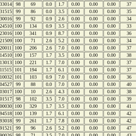
33014
98
69
0.0
1.7
0.00
0.00
0.00
37
31515
99
86
0.0
3.5
0.00
0.00
0.00
35
30016
99
92
0.9
2.6
0.00
0.00
0.00
34
24510
100
134
0.9
3.5
0.00
0.00
0.00
33
23016
100
341
0.9
8.7
0.00
0.00
0.00
36
21509
100
71
2.6
5.2
0.00
0.00
0.00
34
20011
100
206
2.6
7.0
0.00
0.00
0.00
37
14510
100
157
1.7
3.5
0.00
0.00
0.00
38
13013
100
221
1.7
7.0
0.00
0.00
0.00
37
11515
101
194
1.7
6.1
0.00
0.00
0.00
37
10032
101
103
0.9
7.0
0.00
0.00
0.00
36
04527
99
88
0.0
7.0
0.00
0.00
0.00
40
03017
100
10
2.6
4.3
0.00
0.00
0.00
38
01517
98
102
3.5
7.0
0.00
0.00
0.00
39
00030
100
329
1.7
3.5
0.00
0.00
0.00
41
94518
100
139
1.7
6.1
0.00
0.00
0.00
42
93018
99
261
1.7
7.8
0.00
0.00
0.00
42
91521
99
96
2.6
5.2
0.00
0.00
0.00
47
90026
98
71
3.5
7.0
0.00
0.00
0.00
43