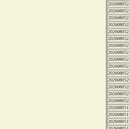
202608052
202608052
202608052
202608052
202608052
202608052
202608052
202608052
202608052
202608052
202608052
202608052
202608052
202608052
202608052
202608051
202608051
202608051
202608051