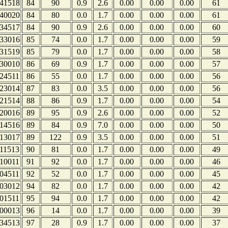
41518
84
90
0.9
2.6
0.00
0.00
0.00
61
40020
84
80
0.0
1.7
0.00
0.00
0.00
61
34517
84
90
0.9
2.6
0.00
0.00
0.00
60
33016
85
74
0.0
1.7
0.00
0.00
0.00
59
31519
85
79
0.0
1.7
0.00
0.00
0.00
58
30010
86
69
0.9
1.7
0.00
0.00
0.00
57
24511
86
55
0.0
1.7
0.00
0.00
0.00
56
23014
87
83
0.0
3.5
0.00
0.00
0.00
56
21514
88
86
0.9
1.7
0.00
0.00
0.00
54
20016
89
95
0.9
2.6
0.00
0.00
0.00
52
14516
89
84
0.9
7.0
0.00
0.00
0.00
50
13017
89
122
0.9
3.5
0.00
0.00
0.00
51
11513
90
81
0.0
1.7
0.00
0.00
0.00
49
10011
91
92
0.0
1.7
0.00
0.00
0.00
46
04511
92
52
0.0
1.7
0.00
0.00
0.00
45
03012
94
82
0.0
1.7
0.00
0.00
0.00
42
01511
95
94
0.0
1.7
0.00
0.00
0.00
42
00013
96
14
0.0
1.7
0.00
0.00
0.00
39
34513
97
28
0.9
1.7
0.00
0.00
0.00
37