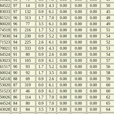
84522
97
14
0.9
4.3
0.00
0.00
0.00
50
83033
97
132
0.9
6.1
0.00
0.00
0.00
45
81521
96
313
1.7
7.0
0.00
0.00
0.00
49
80020
96
77
3.5
6.1
0.00
0.00
0.00
49
74519
95
216
1.7
5.2
0.00
0.00
0.00
51
73030
94
230
0.9
5.2
0.00
0.00
0.00
54
71523
94
225
2.6
6.1
0.00
0.00
0.00
52
70021
93
333
0.9
4.3
0.00
0.00
0.00
53
64524
91
80
0.9
2.6
0.00
0.00
0.00
54
63023
91
165
0.9
6.1
0.00
0.00
0.00
57
61517
90
93
1.7
5.2
0.00
0.00
0.00
56
60024
90
92
1.7
3.5
0.00
0.00
0.00
58
54518
88
69
0.9
2.6
0.00
0.00
0.00
59
53020
87
319
0.0
6.1
0.00
0.00
0.00
60
51523
87
46
0.9
6.1
0.00
0.00
0.00
60
50026
86
114
1.7
7.0
0.00
0.00
0.00
62
44524
84
80
0.9
7.0
0.00
0.00
0.00
65
43028
82
84
3.5
7.8
0.00
0.00
0.00
64