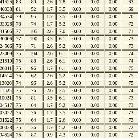
41525
83
89
2.6
7.8
0.00
0.00
0.00
63
40038
81
52
1.7
3.5
0.00
0.00
0.00
69
34534
79
95
1.7
3.5
0.00
0.00
0.00
70
33026
78
74
1.7
5.2
0.00
0.00
0.00
72
31506
77
105
2.6
7.0
0.00
0.00
0.00
71
30006
77
100
3.5
6.1
0.00
0.00
0.00
73
24506
76
71
2.6
5.2
0.00
0.00
0.00
73
23009
75
104
2.6
6.1
0.00
0.00
0.00
74
21510
75
88
2.6
6.1
0.00
0.00
0.00
74
20011
75
96
1.7
6.1
0.00
0.00
0.00
75
14514
75
62
2.6
5.2
0.00
0.00
0.00
75
13020
74
96
2.6
5.2
0.00
0.00
0.00
75
11525
75
76
2.6
3.5
0.00
0.00
0.00
74
10021
75
81
3.5
6.1
0.00
0.00
0.00
73
04517
75
64
1.7
5.2
0.00
0.00
0.00
73
03022
75
76
1.7
3.5
0.00
0.00
0.00
73
01522
75
64
1.7
2.6
0.00
0.00
0.00
73
00038
75
36
1.7
5.2
0.00
0.00
0.00
72
94524
75
87
0.9
4.3
0.00
0.00
0.00
72