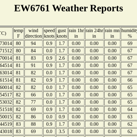
EW6761 Weather Reports
temp
wind
speed
gust
rain 1hr
rain 24hr
rain mn
humidit
TC)
F
direction
knots
knots
in
in
in
%
73014
80
94
0.9
1.7
0.00
0.00
0.00
69
71512
80
84
0.0
1.7
0.00
0.00
0.00
67
70014
81
83
0.9
2.6
0.00
0.00
0.00
67
64514
81
91
0.9
1.7
0.00
0.00
0.00
67
63014
81
82
0.0
1.7
0.00
0.00
0.00
67
61514
81
82
0.9
1.7
0.00
0.00
0.00
66
60014
82
82
0.0
1.7
0.00
0.00
0.00
65
54517
82
66
0.0
1.7
0.00
0.00
0.00
65
53032
82
77
0.0
1.7
0.00
0.00
0.00
65
51518
82
69
0.9
1.7
0.00
0.00
0.00
64
50015
82
86
0.0
0.9
0.00
0.00
0.00
63
44519
83
88
0.9
1.7
0.00
0.00
0.00
62
43018
83
69
0.0
3.5
0.00
0.00
0.00
62